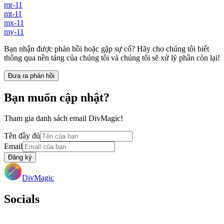
mr-11
mt-11
mx-11
my-11
Bạn nhận được phản hồi hoặc gặp sự cố? Hãy cho chúng tôi biết
thông qua nền tảng của chúng tôi và chúng tôi sẽ xử lý phần còn lại!
Đưa ra phản hồi
Bạn muốn cập nhật?
Tham gia danh sách email DivMagic!
Tên đầy đủ
Email
Đăng ký
DivMagic
Socials