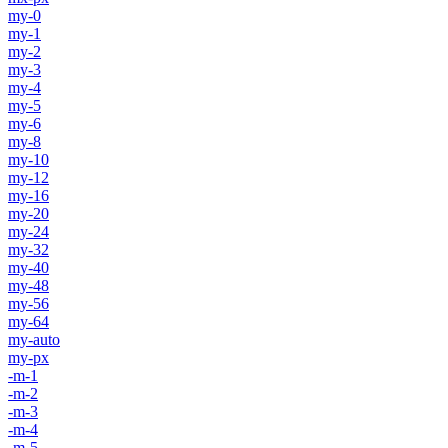
my-0
my-1
my-2
my-3
my-4
my-5
my-6
my-8
my-10
my-12
my-16
my-20
my-24
my-32
my-40
my-48
my-56
my-64
my-auto
my-px
-m-1
-m-2
-m-3
-m-4
-m-5