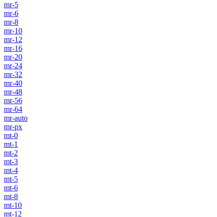
mr-5
mr-6
mr-8
mr-10
mr-12
mr-16
mr-20
mr-24
mr-32
mr-40
mr-48
mr-56
mr-64
mr-auto
mr-px
mt-0
mt-1
mt-2
mt-3
mt-4
mt-5
mt-6
mt-8
mt-10
mt-12