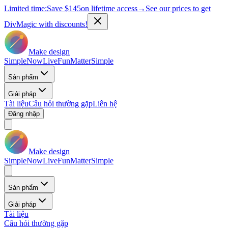
Limited time:
Save
$145
on lifetime access
→
See our prices to get
DivMagic with discounts!
Make design
Simple
Now
Live
Fun
Matter
Simple
Sản phẩm
Giải pháp
Tài liệu
Câu hỏi thường gặp
Liên hệ
Đăng nhập
Make design
Simple
Now
Live
Fun
Matter
Simple
Sản phẩm
Giải pháp
Tài liệu
Câu hỏi thường gặp