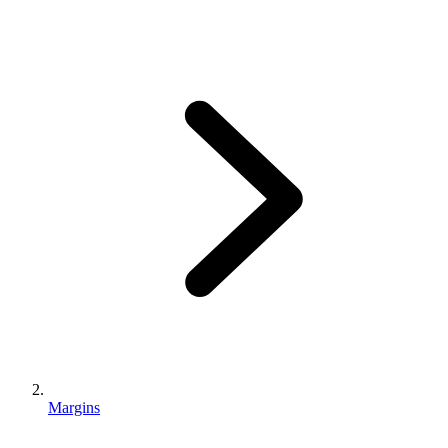
Margins