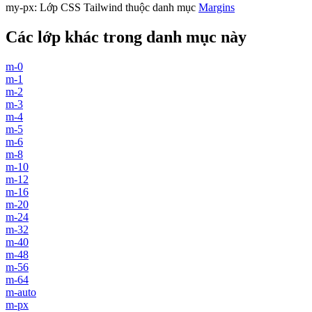
my-px
:
Lớp CSS Tailwind thuộc danh mục
Margins
Các lớp khác trong danh mục này
m-0
m-1
m-2
m-3
m-4
m-5
m-6
m-8
m-10
m-12
m-16
m-20
m-24
m-32
m-40
m-48
m-56
m-64
m-auto
m-px