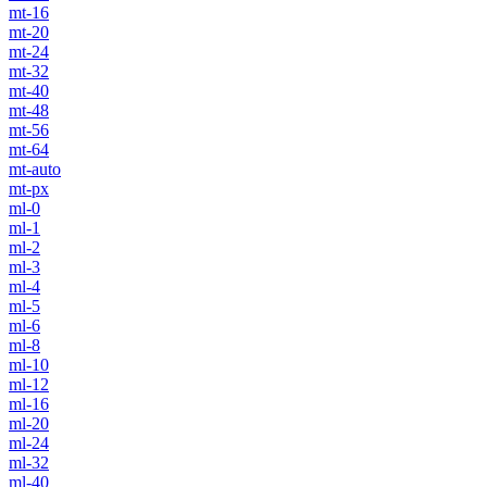
mt-16
mt-20
mt-24
mt-32
mt-40
mt-48
mt-56
mt-64
mt-auto
mt-px
ml-0
ml-1
ml-2
ml-3
ml-4
ml-5
ml-6
ml-8
ml-10
ml-12
ml-16
ml-20
ml-24
ml-32
ml-40