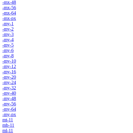
-mx-48
-mx-56
-mx-64
-mx-px
-my-1
-my-2
-my-3
-my-4
-my-5
-my-6
-my-8
-my-10
-my-12
-my-16
-my-20
-my-24
-my-32
-my-40
-my-48
-my-56
-my-64
-my-px
mt-11
mb-11
ml-11