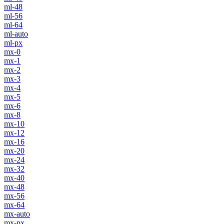
ml-48
ml-56
ml-64
ml-auto
ml-px
mx-0
mx-1
mx-2
mx-3
mx-4
mx-5
mx-6
mx-8
mx-10
mx-12
mx-16
mx-20
mx-24
mx-32
mx-40
mx-48
mx-56
mx-64
mx-auto
mx-px