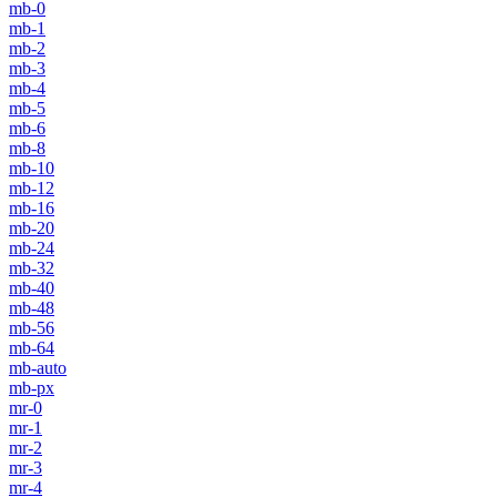
mb-0
mb-1
mb-2
mb-3
mb-4
mb-5
mb-6
mb-8
mb-10
mb-12
mb-16
mb-20
mb-24
mb-32
mb-40
mb-48
mb-56
mb-64
mb-auto
mb-px
mr-0
mr-1
mr-2
mr-3
mr-4