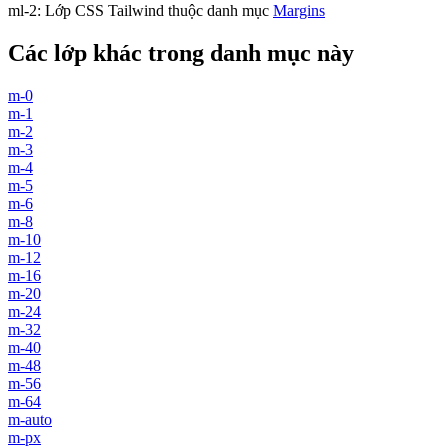
ml-2
:
Lớp CSS Tailwind thuộc danh mục
Margins
Các lớp khác trong danh mục này
m-0
m-1
m-2
m-3
m-4
m-5
m-6
m-8
m-10
m-12
m-16
m-20
m-24
m-32
m-40
m-48
m-56
m-64
m-auto
m-px