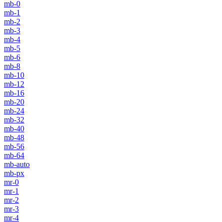
mb-0
mb-1
mb-2
mb-3
mb-4
mb-5
mb-6
mb-8
mb-10
mb-12
mb-16
mb-20
mb-24
mb-32
mb-40
mb-48
mb-56
mb-64
mb-auto
mb-px
mr-0
mr-1
mr-2
mr-3
mr-4