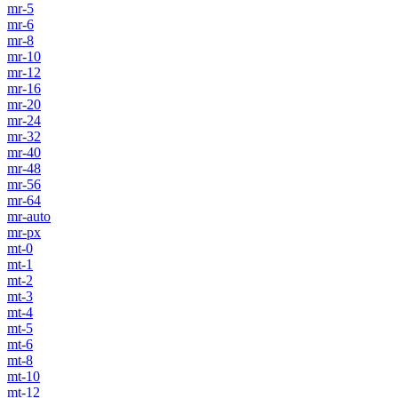
mr-5
mr-6
mr-8
mr-10
mr-12
mr-16
mr-20
mr-24
mr-32
mr-40
mr-48
mr-56
mr-64
mr-auto
mr-px
mt-0
mt-1
mt-2
mt-3
mt-4
mt-5
mt-6
mt-8
mt-10
mt-12