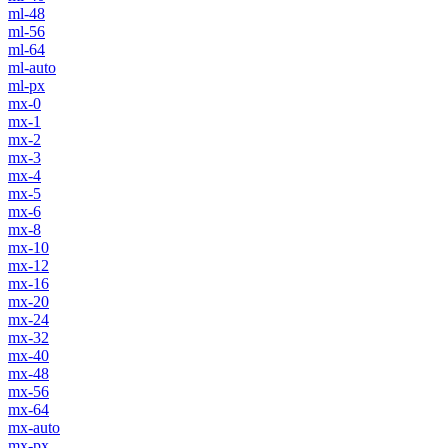
ml-48
ml-56
ml-64
ml-auto
ml-px
mx-0
mx-1
mx-2
mx-3
mx-4
mx-5
mx-6
mx-8
mx-10
mx-12
mx-16
mx-20
mx-24
mx-32
mx-40
mx-48
mx-56
mx-64
mx-auto
mx-px