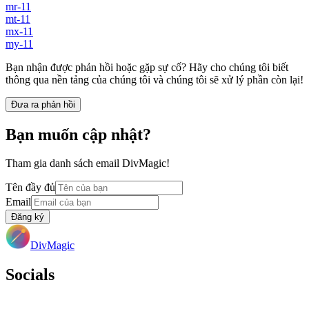
mr-11
mt-11
mx-11
my-11
Bạn nhận được phản hồi hoặc gặp sự cố? Hãy cho chúng tôi biết
thông qua nền tảng của chúng tôi và chúng tôi sẽ xử lý phần còn lại!
Đưa ra phản hồi
Bạn muốn cập nhật?
Tham gia danh sách email DivMagic!
Tên đầy đủ
Email
Đăng ký
DivMagic
Socials