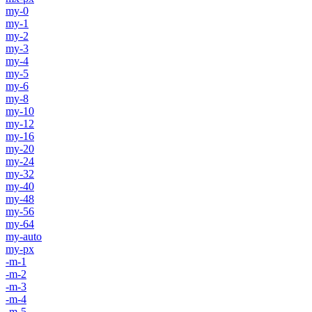
my-0
my-1
my-2
my-3
my-4
my-5
my-6
my-8
my-10
my-12
my-16
my-20
my-24
my-32
my-40
my-48
my-56
my-64
my-auto
my-px
-m-1
-m-2
-m-3
-m-4
-m-5