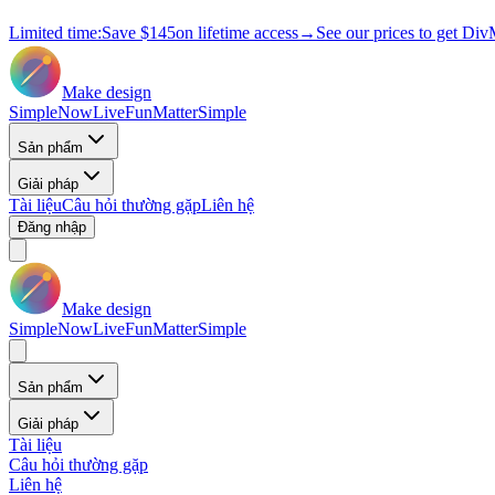
Limited time:
Save
$145
on lifetime access
→
See our prices to get Div
Make design
Simple
Now
Live
Fun
Matter
Simple
Sản phẩm
Giải pháp
Tài liệu
Câu hỏi thường gặp
Liên hệ
Đăng nhập
Make design
Simple
Now
Live
Fun
Matter
Simple
Sản phẩm
Giải pháp
Tài liệu
Câu hỏi thường gặp
Liên hệ