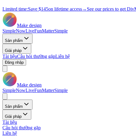
Limited time:
Save
$145
on lifetime access
→
See our prices to get Div
Make design
Simple
Now
Live
Fun
Matter
Simple
Sản phẩm
Giải pháp
Tài liệu
Câu hỏi thường gặp
Liên hệ
Đăng nhập
Make design
Simple
Now
Live
Fun
Matter
Simple
Sản phẩm
Giải pháp
Tài liệu
Câu hỏi thường gặp
Liên hệ