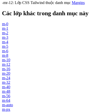
-mr-12
:
Lớp CSS Tailwind thuộc danh mục
Margins
Các lớp khác trong danh mục này
m-0
m-1
m-2
m-3
m-4
m-5
m-6
m-8
m-10
m-12
m-16
m-20
m-24
m-32
m-40
m-48
m-56
m-64
m-auto
m-px