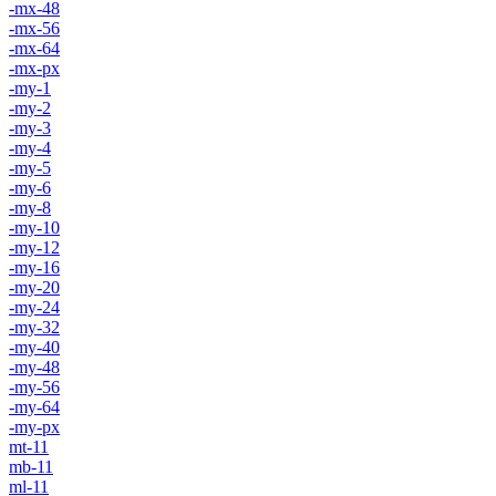
-mx-48
-mx-56
-mx-64
-mx-px
-my-1
-my-2
-my-3
-my-4
-my-5
-my-6
-my-8
-my-10
-my-12
-my-16
-my-20
-my-24
-my-32
-my-40
-my-48
-my-56
-my-64
-my-px
mt-11
mb-11
ml-11