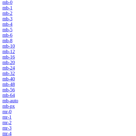
mb-0
mb-1
mb-2
mb-3
mb-4
mb-5
mb-6
mb-8
mb-10
mb-12
mb-16
mb-20
mb-24
mb-32
mb-40
mb-48
mb-56
mb-64
mb-auto
mb-px
mr-0
mr-1
mr-2
mr-3
mr-4