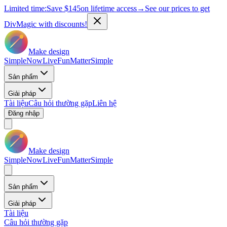
Limited time:
Save
$145
on lifetime access
→
See our prices to get
DivMagic with discounts!
Make design
Simple
Now
Live
Fun
Matter
Simple
Sản phẩm
Giải pháp
Tài liệu
Câu hỏi thường gặp
Liên hệ
Đăng nhập
Make design
Simple
Now
Live
Fun
Matter
Simple
Sản phẩm
Giải pháp
Tài liệu
Câu hỏi thường gặp