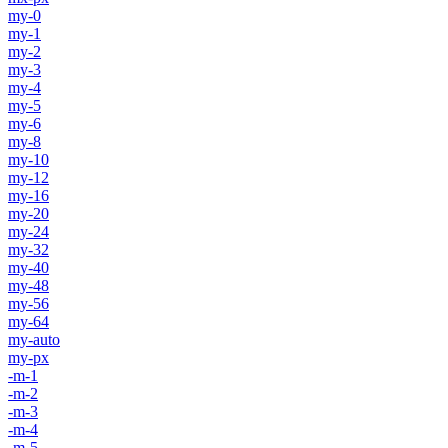
my-0
my-1
my-2
my-3
my-4
my-5
my-6
my-8
my-10
my-12
my-16
my-20
my-24
my-32
my-40
my-48
my-56
my-64
my-auto
my-px
-m-1
-m-2
-m-3
-m-4
-m-5