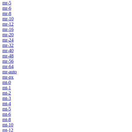
mr-5
mr-6
mr-8
mr-10
mr-12
mr-16
mr-20
mr-24
mr-32
mr-40
mr-48
mr-56
mr-64
mr-auto
mr-px
mt-0
mt-1
mt-2
mt-3
mt-4
mt-5
mt-6
mt-8
mt-10
mt-12