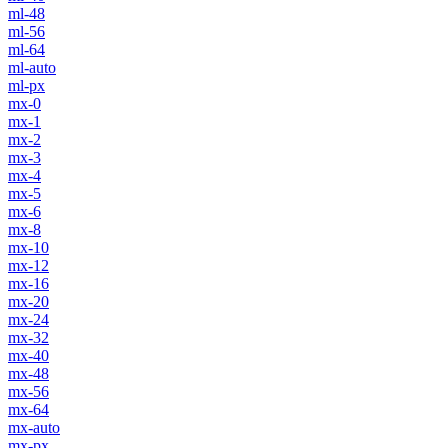
ml-48
ml-56
ml-64
ml-auto
ml-px
mx-0
mx-1
mx-2
mx-3
mx-4
mx-5
mx-6
mx-8
mx-10
mx-12
mx-16
mx-20
mx-24
mx-32
mx-40
mx-48
mx-56
mx-64
mx-auto
mx-px