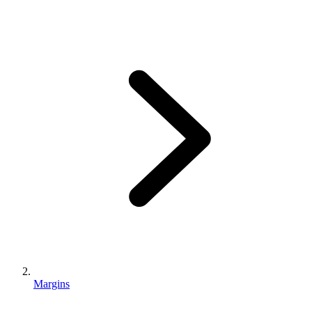
Margins