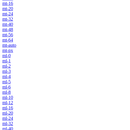
mt-16
mt-20
mt-24
mt-32
mt-40
mt-48
mt-56
mt-64
mt-auto
mt-px
ml-0
ml-1
ml-2
ml-3
ml-4
ml-5
ml-6
ml-8
ml-10
ml-12
ml-16
ml-20
ml-24
ml-32
ml-40