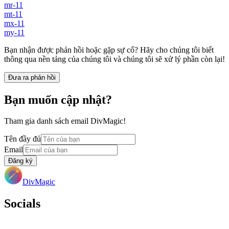
mr-11
mt-11
mx-11
my-11
Bạn nhận được phản hồi hoặc gặp sự cố? Hãy cho chúng tôi biết
thông qua nền tảng của chúng tôi và chúng tôi sẽ xử lý phần còn lại!
Đưa ra phản hồi
Bạn muốn cập nhật?
Tham gia danh sách email DivMagic!
Tên đầy đủ
Email
Đăng ký
DivMagic
Socials