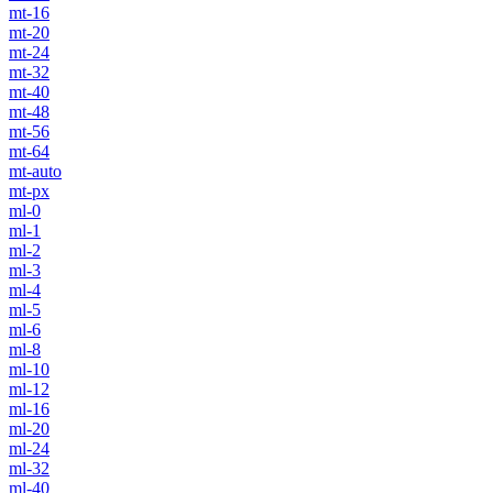
mt-16
mt-20
mt-24
mt-32
mt-40
mt-48
mt-56
mt-64
mt-auto
mt-px
ml-0
ml-1
ml-2
ml-3
ml-4
ml-5
ml-6
ml-8
ml-10
ml-12
ml-16
ml-20
ml-24
ml-32
ml-40