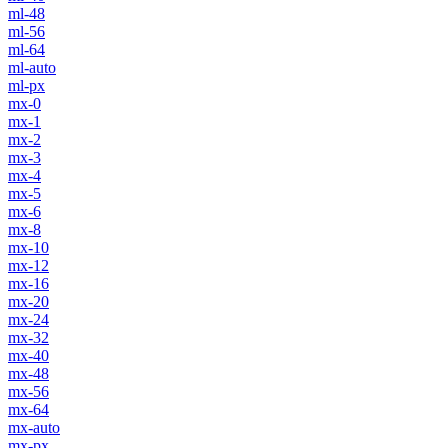
ml-48
ml-56
ml-64
ml-auto
ml-px
mx-0
mx-1
mx-2
mx-3
mx-4
mx-5
mx-6
mx-8
mx-10
mx-12
mx-16
mx-20
mx-24
mx-32
mx-40
mx-48
mx-56
mx-64
mx-auto
mx-px