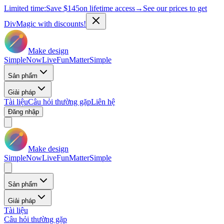
Limited time:
Save
$145
on lifetime access
→
See our prices to get
DivMagic with discounts!
Make design
Simple
Now
Live
Fun
Matter
Simple
Sản phẩm
Giải pháp
Tài liệu
Câu hỏi thường gặp
Liên hệ
Đăng nhập
Make design
Simple
Now
Live
Fun
Matter
Simple
Sản phẩm
Giải pháp
Tài liệu
Câu hỏi thường gặp