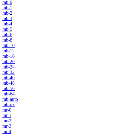
mb-0
mb-1
mb-2
mb-3
mb-4
mb-5
mb-6
mb-8
mb-10
mb-12
mb-16
mb-20
mb-24
mb-32
mb-40
mb-48
mb-56
mb-64
mb-auto
mb-px
mr-0
mr-1
mr-2
mr-3
mr-4