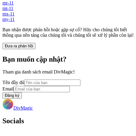
mr-11
mt-11
mx-11
my-11
Bạn nhận được phản hồi hoặc gặp sự cố? Hãy cho chúng tôi biết
thông qua nền tảng của chúng tôi và chúng tôi sẽ xử lý phần còn lại!
Đưa ra phản hồi
Bạn muốn cập nhật?
Tham gia danh sách email DivMagic!
Tên đầy đủ
Email
Đăng ký
DivMagic
Socials