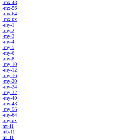
-mx-48
-mx-56
-mx-64
-mx-px
-my-1
-my-2
-my-3
-my-4
-my-5
-my-6
-my-8
-my-10
-my-12
-my-16
-my-20
-my-24
-my-32
-my-40
-my-48
-my-56
-my-64
-my-px
mt-11
mb-11
ml-11