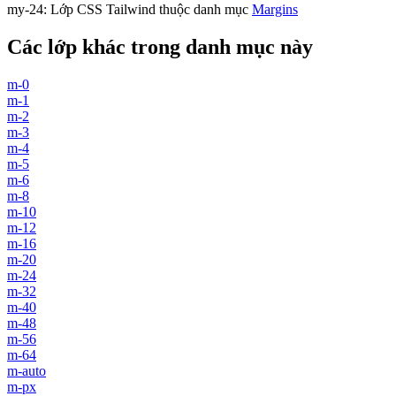
my-24
:
Lớp CSS Tailwind thuộc danh mục
Margins
Các lớp khác trong danh mục này
m-0
m-1
m-2
m-3
m-4
m-5
m-6
m-8
m-10
m-12
m-16
m-20
m-24
m-32
m-40
m-48
m-56
m-64
m-auto
m-px