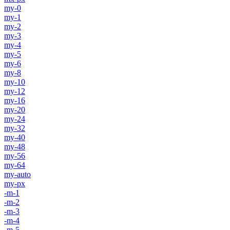
my-0
my-1
my-2
my-3
my-4
my-5
my-6
my-8
my-10
my-12
my-16
my-20
my-24
my-32
my-40
my-48
my-56
my-64
my-auto
my-px
-m-1
-m-2
-m-3
-m-4
-m-5