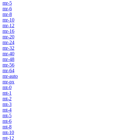
mr-5
mr-6
mr-8
mr-10
mr-12
mr-16
mr-20
mr-24
mr-32
mr-40
mr-48
mr-56
mr-64
mr-auto
mr-px
mt-0
mt-1
mt-2
mt-3
mt-4
mt-5
mt-6
mt-8
mt-10
mt-12