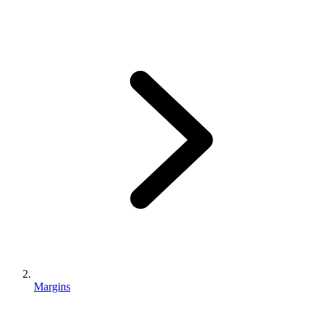
Margins