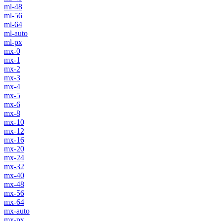
ml-48
ml-56
ml-64
ml-auto
ml-px
mx-0
mx-1
mx-2
mx-3
mx-4
mx-5
mx-6
mx-8
mx-10
mx-12
mx-16
mx-20
mx-24
mx-32
mx-40
mx-48
mx-56
mx-64
mx-auto
mx-px