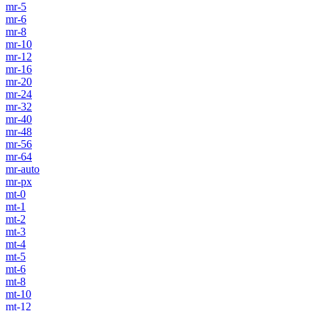
mr-5
mr-6
mr-8
mr-10
mr-12
mr-16
mr-20
mr-24
mr-32
mr-40
mr-48
mr-56
mr-64
mr-auto
mr-px
mt-0
mt-1
mt-2
mt-3
mt-4
mt-5
mt-6
mt-8
mt-10
mt-12