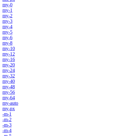
my-0
my-1
my-2
my-3
my-4
my-5
my-6
my-8
my-10
my-12
my-16
my-20
my-24
my-32
my-40
my-48
my-56
my-64
my-auto
my-px
-m-1
-m-2
-m-3
-m-4
-m-5