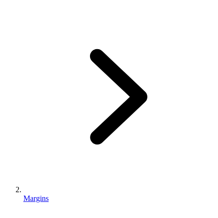
Margins