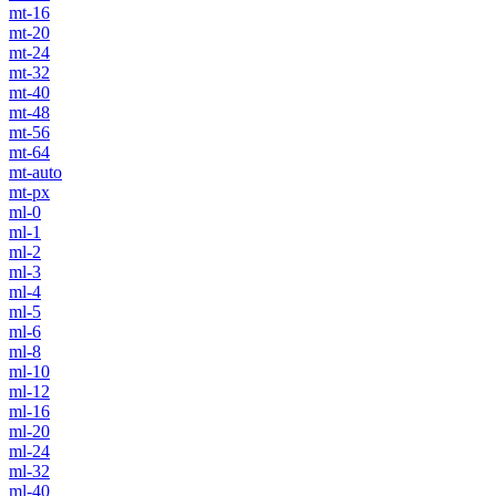
mt-16
mt-20
mt-24
mt-32
mt-40
mt-48
mt-56
mt-64
mt-auto
mt-px
ml-0
ml-1
ml-2
ml-3
ml-4
ml-5
ml-6
ml-8
ml-10
ml-12
ml-16
ml-20
ml-24
ml-32
ml-40