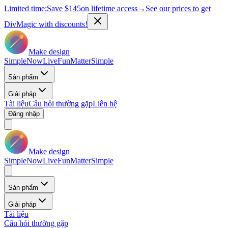
Limited time:
Save
$145
on lifetime access
→
See our prices to get
DivMagic with discounts!
Make design
Simple
Now
Live
Fun
Matter
Simple
Sản phẩm
Giải pháp
Tài liệu
Câu hỏi thường gặp
Liên hệ
Đăng nhập
Make design
Simple
Now
Live
Fun
Matter
Simple
Sản phẩm
Giải pháp
Tài liệu
Câu hỏi thường gặp