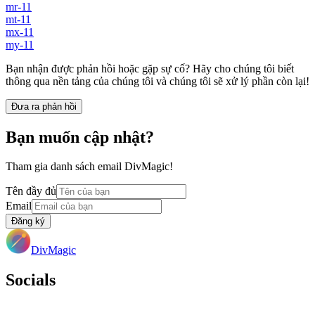
mr-11
mt-11
mx-11
my-11
Bạn nhận được phản hồi hoặc gặp sự cố? Hãy cho chúng tôi biết
thông qua nền tảng của chúng tôi và chúng tôi sẽ xử lý phần còn lại!
Đưa ra phản hồi
Bạn muốn cập nhật?
Tham gia danh sách email DivMagic!
Tên đầy đủ
Email
Đăng ký
DivMagic
Socials