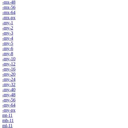
-mx-48
-mx-56
-mx-64
-mx-px
-my-1
-my-2
-my-3
-my-4
-my-5
-my-6
-my-8
-my-10
-my-12
-my-16
-my-20
-my-24
-my-32
-my-40
-my-48
-my-56
-my-64
-my-px
mt-11
mb-11
ml-11