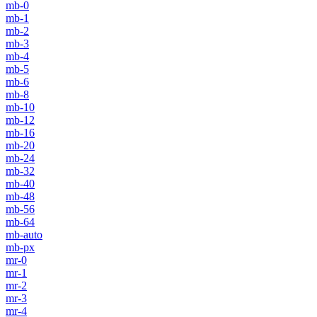
mb-0
mb-1
mb-2
mb-3
mb-4
mb-5
mb-6
mb-8
mb-10
mb-12
mb-16
mb-20
mb-24
mb-32
mb-40
mb-48
mb-56
mb-64
mb-auto
mb-px
mr-0
mr-1
mr-2
mr-3
mr-4