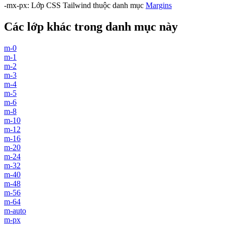
-mx-px
:
Lớp CSS Tailwind thuộc danh mục
Margins
Các lớp khác trong danh mục này
m-0
m-1
m-2
m-3
m-4
m-5
m-6
m-8
m-10
m-12
m-16
m-20
m-24
m-32
m-40
m-48
m-56
m-64
m-auto
m-px