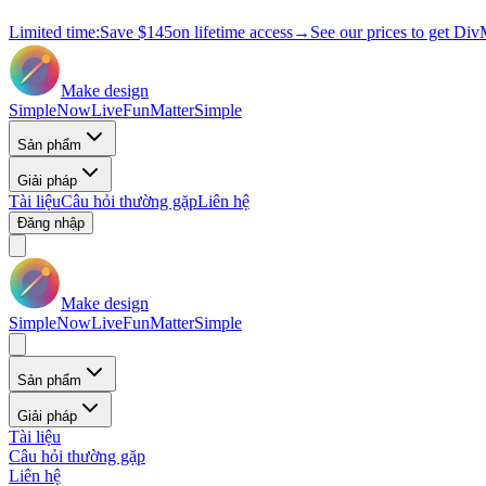
Limited time:
Save
$145
on lifetime access
→
See our prices to get Div
Make design
Simple
Now
Live
Fun
Matter
Simple
Sản phẩm
Giải pháp
Tài liệu
Câu hỏi thường gặp
Liên hệ
Đăng nhập
Make design
Simple
Now
Live
Fun
Matter
Simple
Sản phẩm
Giải pháp
Tài liệu
Câu hỏi thường gặp
Liên hệ