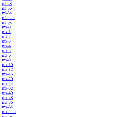
ml-48
ml-56
ml-64
ml-auto
ml-px
mx-0
mx-1
mx-2
mx-3
mx-4
mx-5
mx-6
mx-8
mx-10
mx-12
mx-16
mx-20
mx-24
mx-32
mx-40
mx-48
mx-56
mx-64
mx-auto
mx-px