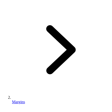
Margins