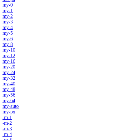
my-0
my-1
my-2
my-3
my-4
my-5
my-6
my-8
my-10
my-12
my-16
my-20
my-24
my-32
my-40
my-48
my-56
my-64
my-auto
my-px
-m-1
-m-2
-m-3
-m-4
-m-5