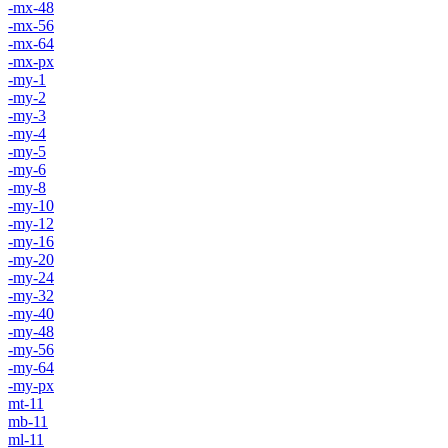
-mx-48
-mx-56
-mx-64
-mx-px
-my-1
-my-2
-my-3
-my-4
-my-5
-my-6
-my-8
-my-10
-my-12
-my-16
-my-20
-my-24
-my-32
-my-40
-my-48
-my-56
-my-64
-my-px
mt-11
mb-11
ml-11