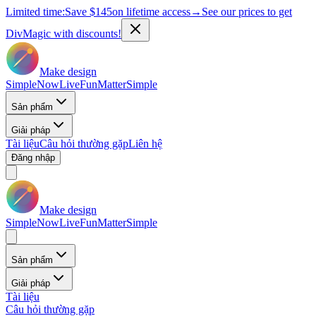
Limited time:
Save
$145
on lifetime access
→
See our prices to get
DivMagic with discounts!
Make design
Simple
Now
Live
Fun
Matter
Simple
Sản phẩm
Giải pháp
Tài liệu
Câu hỏi thường gặp
Liên hệ
Đăng nhập
Make design
Simple
Now
Live
Fun
Matter
Simple
Sản phẩm
Giải pháp
Tài liệu
Câu hỏi thường gặp