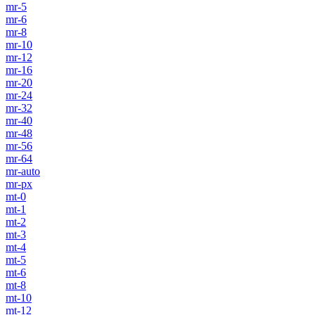
mr-5
mr-6
mr-8
mr-10
mr-12
mr-16
mr-20
mr-24
mr-32
mr-40
mr-48
mr-56
mr-64
mr-auto
mr-px
mt-0
mt-1
mt-2
mt-3
mt-4
mt-5
mt-6
mt-8
mt-10
mt-12