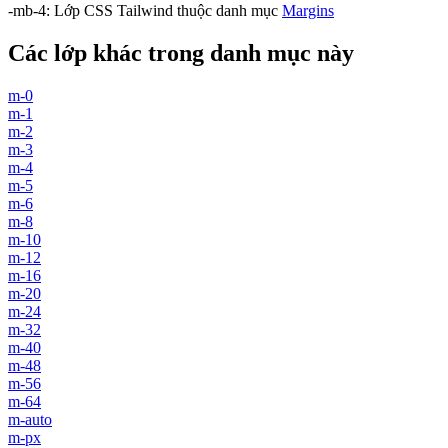
-mb-4
:
Lớp CSS Tailwind thuộc danh mục
Margins
Các lớp khác trong danh mục này
m-0
m-1
m-2
m-3
m-4
m-5
m-6
m-8
m-10
m-12
m-16
m-20
m-24
m-32
m-40
m-48
m-56
m-64
m-auto
m-px