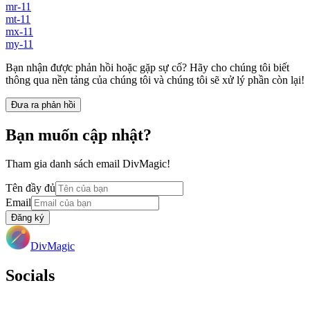
mr-11
mt-11
mx-11
my-11
Bạn nhận được phản hồi hoặc gặp sự cố? Hãy cho chúng tôi biết
thông qua nền tảng của chúng tôi và chúng tôi sẽ xử lý phần còn lại!
Đưa ra phản hồi
Bạn muốn cập nhật?
Tham gia danh sách email DivMagic!
Tên đầy đủ
Email
Đăng ký
DivMagic
Socials