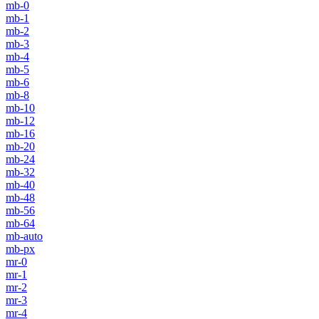
mb-0
mb-1
mb-2
mb-3
mb-4
mb-5
mb-6
mb-8
mb-10
mb-12
mb-16
mb-20
mb-24
mb-32
mb-40
mb-48
mb-56
mb-64
mb-auto
mb-px
mr-0
mr-1
mr-2
mr-3
mr-4