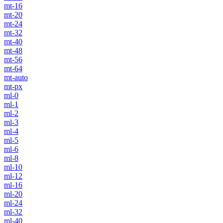
mt-16
mt-20
mt-24
mt-32
mt-40
mt-48
mt-56
mt-64
mt-auto
mt-px
ml-0
ml-1
ml-2
ml-3
ml-4
ml-5
ml-6
ml-8
ml-10
ml-12
ml-16
ml-20
ml-24
ml-32
ml-40