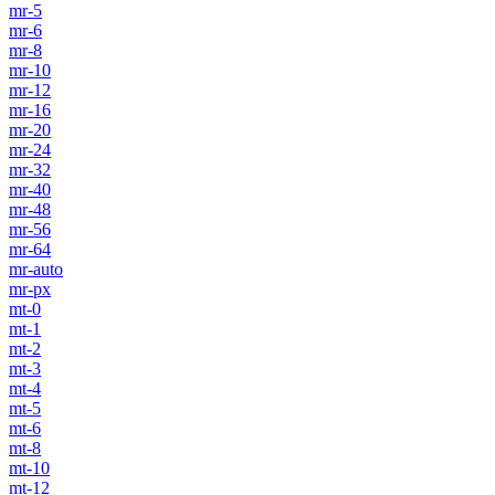
mr-5
mr-6
mr-8
mr-10
mr-12
mr-16
mr-20
mr-24
mr-32
mr-40
mr-48
mr-56
mr-64
mr-auto
mr-px
mt-0
mt-1
mt-2
mt-3
mt-4
mt-5
mt-6
mt-8
mt-10
mt-12