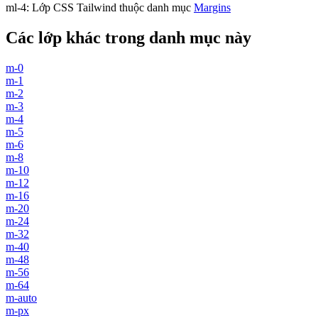
ml-4
:
Lớp CSS Tailwind thuộc danh mục
Margins
Các lớp khác trong danh mục này
m-0
m-1
m-2
m-3
m-4
m-5
m-6
m-8
m-10
m-12
m-16
m-20
m-24
m-32
m-40
m-48
m-56
m-64
m-auto
m-px