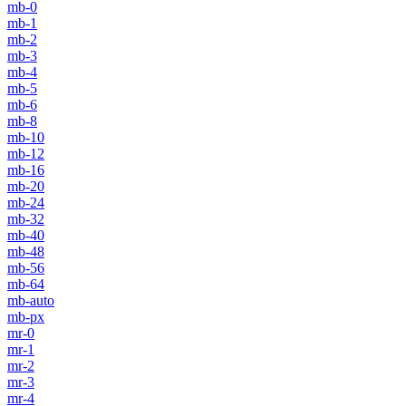
mb-0
mb-1
mb-2
mb-3
mb-4
mb-5
mb-6
mb-8
mb-10
mb-12
mb-16
mb-20
mb-24
mb-32
mb-40
mb-48
mb-56
mb-64
mb-auto
mb-px
mr-0
mr-1
mr-2
mr-3
mr-4