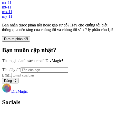
mr-11
mt-11
mx-11
my-11
Bạn nhận được phản hồi hoặc gặp sự cố? Hãy cho chúng tôi biết
thông qua nền tảng của chúng tôi và chúng tôi sẽ xử lý phần còn lại!
Đưa ra phản hồi
Bạn muốn cập nhật?
Tham gia danh sách email DivMagic!
Tên đầy đủ
Email
Đăng ký
DivMagic
Socials