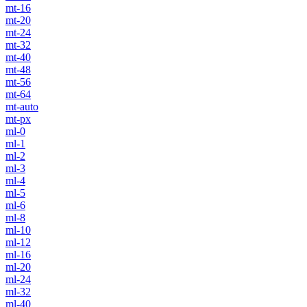
mt-16
mt-20
mt-24
mt-32
mt-40
mt-48
mt-56
mt-64
mt-auto
mt-px
ml-0
ml-1
ml-2
ml-3
ml-4
ml-5
ml-6
ml-8
ml-10
ml-12
ml-16
ml-20
ml-24
ml-32
ml-40