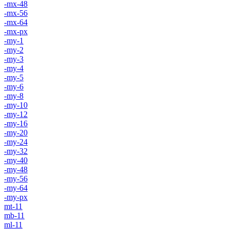
-mx-48
-mx-56
-mx-64
-mx-px
-my-1
-my-2
-my-3
-my-4
-my-5
-my-6
-my-8
-my-10
-my-12
-my-16
-my-20
-my-24
-my-32
-my-40
-my-48
-my-56
-my-64
-my-px
mt-11
mb-11
ml-11