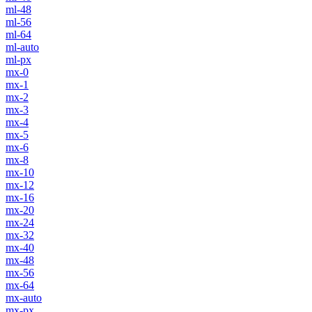
ml-48
ml-56
ml-64
ml-auto
ml-px
mx-0
mx-1
mx-2
mx-3
mx-4
mx-5
mx-6
mx-8
mx-10
mx-12
mx-16
mx-20
mx-24
mx-32
mx-40
mx-48
mx-56
mx-64
mx-auto
mx-px