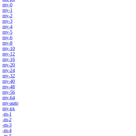
my-0
my-1
my-2
my-3
my-4
my-5
my-6
my-8
my-10
my-12
my-16
my-20
my-24
my-32
my-40
my-48
my-56
my-64
my-auto
my-px
-m-1
-m-2
-m-3
-m-4
-m-5