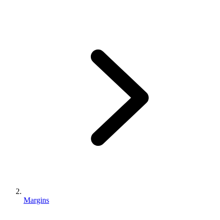
Margins