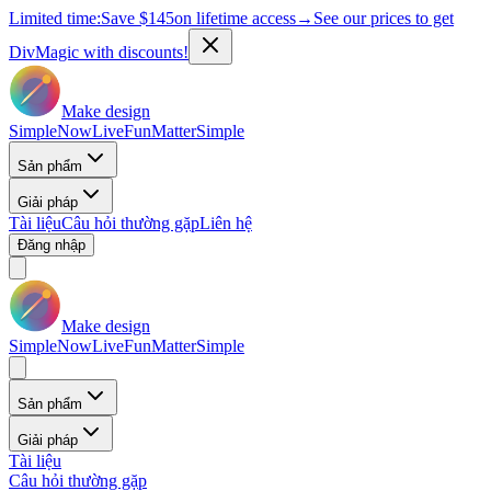
Limited time:
Save
$145
on lifetime access
→
See our prices to get
DivMagic with discounts!
Make design
Simple
Now
Live
Fun
Matter
Simple
Sản phẩm
Giải pháp
Tài liệu
Câu hỏi thường gặp
Liên hệ
Đăng nhập
Make design
Simple
Now
Live
Fun
Matter
Simple
Sản phẩm
Giải pháp
Tài liệu
Câu hỏi thường gặp