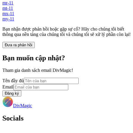
mr-11
mt-11
mx-11
my-11
Bạn nhận được phản hồi hoặc gặp sự cố? Hãy cho chúng tôi biết
thông qua nền tảng của chúng tôi và chúng tôi sẽ xử lý phần còn lại!
Đưa ra phản hồi
Bạn muốn cập nhật?
Tham gia danh sách email DivMagic!
Tên đầy đủ
Email
Đăng ký
DivMagic
Socials