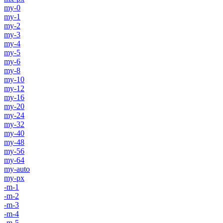
my-0
my-1
my-2
my-3
my-4
my-5
my-6
my-8
my-10
my-12
my-16
my-20
my-24
my-32
my-40
my-48
my-56
my-64
my-auto
my-px
-m-1
-m-2
-m-3
-m-4
-m-5