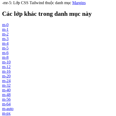
-mr-5
:
Lớp CSS Tailwind thuộc danh mục
Margins
Các lớp khác trong danh mục này
m-0
m-1
m-2
m-3
m-4
m-5
m-6
m-8
m-10
m-12
m-16
m-20
m-24
m-32
m-40
m-48
m-56
m-64
m-auto
m-px