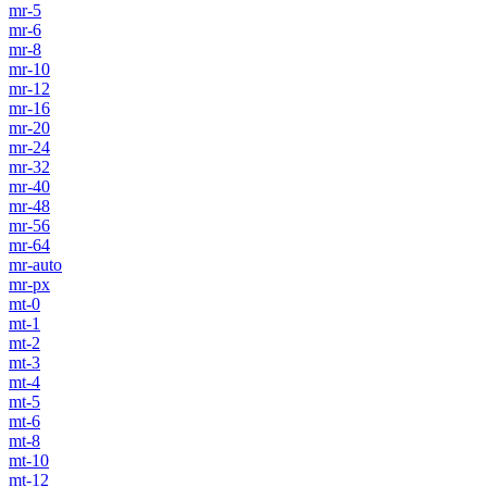
mr-5
mr-6
mr-8
mr-10
mr-12
mr-16
mr-20
mr-24
mr-32
mr-40
mr-48
mr-56
mr-64
mr-auto
mr-px
mt-0
mt-1
mt-2
mt-3
mt-4
mt-5
mt-6
mt-8
mt-10
mt-12