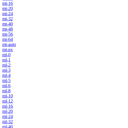
mt-16
mt-20
mt-24
mt-32
mt-40
mt-48
mt-56
mt-64
mt-auto
mt-px
ml-0
ml-1
ml-2
ml-3
ml-4
ml-5
ml-6
ml-8
ml-10
ml-12
ml-16
ml-20
ml-24
ml-32
ml-40