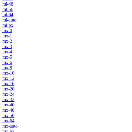
ml-48
ml-56
ml-64
ml-auto
ml-px
mx-0
mx-1
mx-2
mx-3
mx-4
mx-5
mx-6
mx-8
mx-10
mx-12
mx-16
mx-20
mx-24
mx-32
mx-40
mx-48
mx-56
mx-64
mx-auto
mx-px