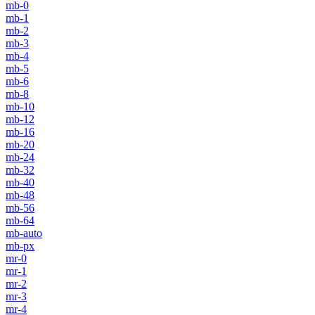
mb-0
mb-1
mb-2
mb-3
mb-4
mb-5
mb-6
mb-8
mb-10
mb-12
mb-16
mb-20
mb-24
mb-32
mb-40
mb-48
mb-56
mb-64
mb-auto
mb-px
mr-0
mr-1
mr-2
mr-3
mr-4