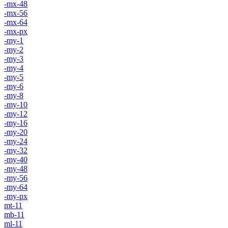
-mx-48
-mx-56
-mx-64
-mx-px
-my-1
-my-2
-my-3
-my-4
-my-5
-my-6
-my-8
-my-10
-my-12
-my-16
-my-20
-my-24
-my-32
-my-40
-my-48
-my-56
-my-64
-my-px
mt-11
mb-11
ml-11