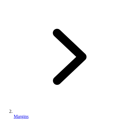
Margins