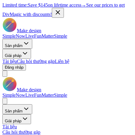
Limited time:
Save
$145
on lifetime access
→
See our prices to get
DivMagic with discounts!
Make design
Simple
Now
Live
Fun
Matter
Simple
Sản phẩm
Giải pháp
Tài liệu
Câu hỏi thường gặp
Liên hệ
Đăng nhập
Make design
Simple
Now
Live
Fun
Matter
Simple
Sản phẩm
Giải pháp
Tài liệu
Câu hỏi thường gặp