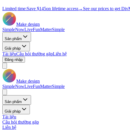
Limited time:
Save
$145
on lifetime access
→
See our prices to get Div
Make design
Simple
Now
Live
Fun
Matter
Simple
Sản phẩm
Giải pháp
Tài liệu
Câu hỏi thường gặp
Liên hệ
Đăng nhập
Make design
Simple
Now
Live
Fun
Matter
Simple
Sản phẩm
Giải pháp
Tài liệu
Câu hỏi thường gặp
Liên hệ