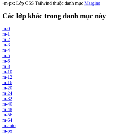
-m-px
:
Lớp CSS Tailwind thuộc danh mục
Margins
Các lớp khác trong danh mục này
m-0
m-1
m-2
m-3
m-4
m-5
m-6
m-8
m-10
m-12
m-16
m-20
m-24
m-32
m-40
m-48
m-56
m-64
m-auto
m-px