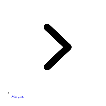
Margins