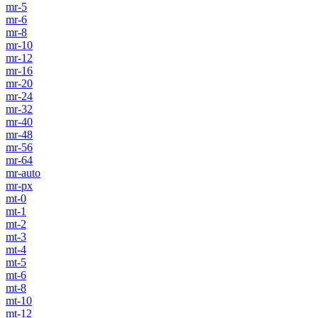
mr-5
mr-6
mr-8
mr-10
mr-12
mr-16
mr-20
mr-24
mr-32
mr-40
mr-48
mr-56
mr-64
mr-auto
mr-px
mt-0
mt-1
mt-2
mt-3
mt-4
mt-5
mt-6
mt-8
mt-10
mt-12