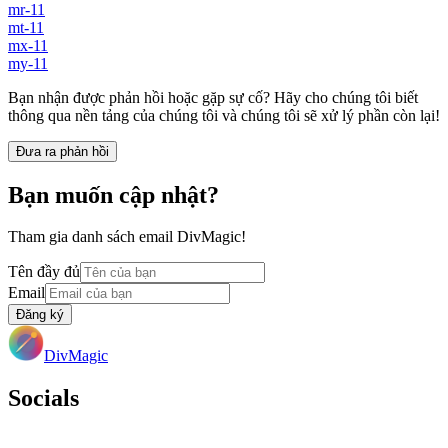
mr-11
mt-11
mx-11
my-11
Bạn nhận được phản hồi hoặc gặp sự cố? Hãy cho chúng tôi biết
thông qua nền tảng của chúng tôi và chúng tôi sẽ xử lý phần còn lại!
Đưa ra phản hồi
Bạn muốn cập nhật?
Tham gia danh sách email DivMagic!
Tên đầy đủ
Email
Đăng ký
DivMagic
Socials