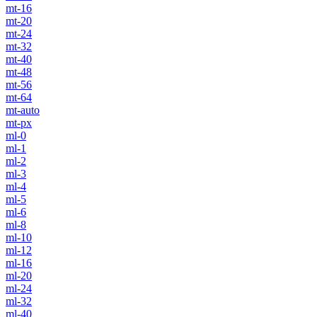
mt-16
mt-20
mt-24
mt-32
mt-40
mt-48
mt-56
mt-64
mt-auto
mt-px
ml-0
ml-1
ml-2
ml-3
ml-4
ml-5
ml-6
ml-8
ml-10
ml-12
ml-16
ml-20
ml-24
ml-32
ml-40