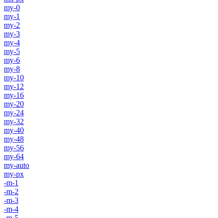
my-0
my-1
my-2
my-3
my-4
my-5
my-6
my-8
my-10
my-12
my-16
my-20
my-24
my-32
my-40
my-48
my-56
my-64
my-auto
my-px
-m-1
-m-2
-m-3
-m-4
-m-5