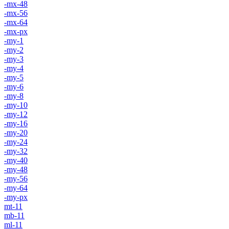
-mx-48
-mx-56
-mx-64
-mx-px
-my-1
-my-2
-my-3
-my-4
-my-5
-my-6
-my-8
-my-10
-my-12
-my-16
-my-20
-my-24
-my-32
-my-40
-my-48
-my-56
-my-64
-my-px
mt-11
mb-11
ml-11