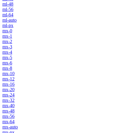
ml-48
ml-56
ml-64
ml-auto
ml-px
mx-0
mx-1
mx-2
mx-3
mx-4
mx-5
mx-6
mx-8
mx-10
mx-12
mx-16
mx-20
mx-24
mx-32
mx-40
mx-48
mx-56
mx-64
mx-auto
mx-px