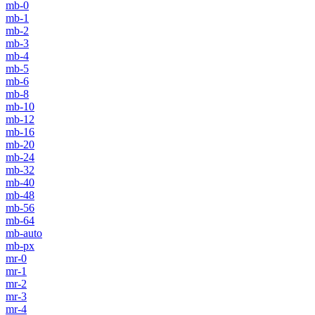
mb-0
mb-1
mb-2
mb-3
mb-4
mb-5
mb-6
mb-8
mb-10
mb-12
mb-16
mb-20
mb-24
mb-32
mb-40
mb-48
mb-56
mb-64
mb-auto
mb-px
mr-0
mr-1
mr-2
mr-3
mr-4