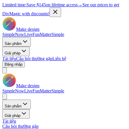
Limited time:
Save
$145
on lifetime access
→
See our prices to get
DivMagic with discounts!
Make design
Simple
Now
Live
Fun
Matter
Simple
Sản phẩm
Giải pháp
Tài liệu
Câu hỏi thường gặp
Liên hệ
Đăng nhập
Make design
Simple
Now
Live
Fun
Matter
Simple
Sản phẩm
Giải pháp
Tài liệu
Câu hỏi thường gặp