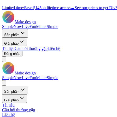
Limited time:
Save
$145
on lifetime access
→
See our prices to get Div
Make design
Simple
Now
Live
Fun
Matter
Simple
Sản phẩm
Giải pháp
Tài liệu
Câu hỏi thường gặp
Liên hệ
Đăng nhập
Make design
Simple
Now
Live
Fun
Matter
Simple
Sản phẩm
Giải pháp
Tài liệu
Câu hỏi thường gặp
Liên hệ