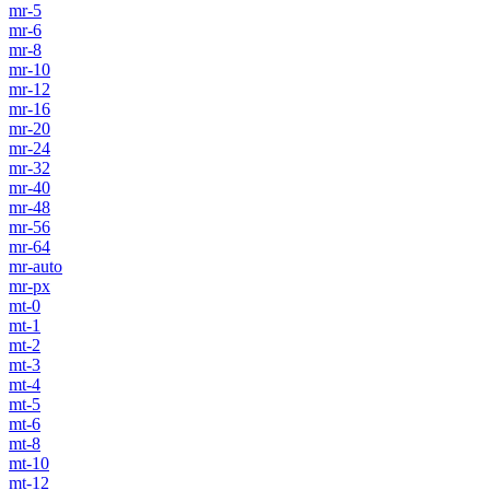
mr-5
mr-6
mr-8
mr-10
mr-12
mr-16
mr-20
mr-24
mr-32
mr-40
mr-48
mr-56
mr-64
mr-auto
mr-px
mt-0
mt-1
mt-2
mt-3
mt-4
mt-5
mt-6
mt-8
mt-10
mt-12