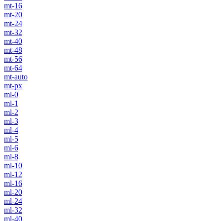
mt-16
mt-20
mt-24
mt-32
mt-40
mt-48
mt-56
mt-64
mt-auto
mt-px
ml-0
ml-1
ml-2
ml-3
ml-4
ml-5
ml-6
ml-8
ml-10
ml-12
ml-16
ml-20
ml-24
ml-32
ml-40