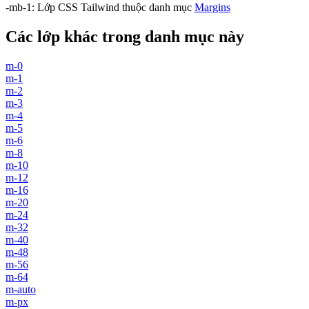
-mb-1
:
Lớp CSS Tailwind thuộc danh mục
Margins
Các lớp khác trong danh mục này
m-0
m-1
m-2
m-3
m-4
m-5
m-6
m-8
m-10
m-12
m-16
m-20
m-24
m-32
m-40
m-48
m-56
m-64
m-auto
m-px