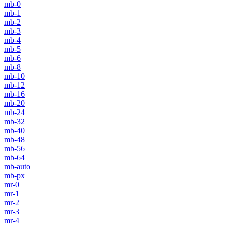
mb-0
mb-1
mb-2
mb-3
mb-4
mb-5
mb-6
mb-8
mb-10
mb-12
mb-16
mb-20
mb-24
mb-32
mb-40
mb-48
mb-56
mb-64
mb-auto
mb-px
mr-0
mr-1
mr-2
mr-3
mr-4