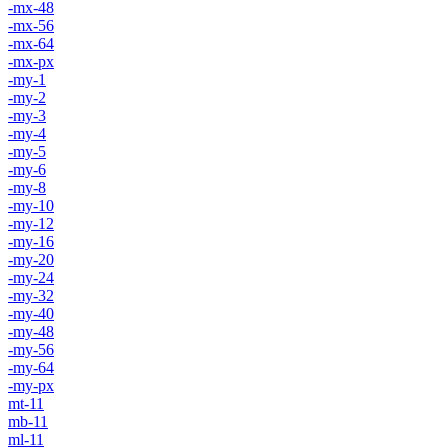
-mx-48
-mx-56
-mx-64
-mx-px
-my-1
-my-2
-my-3
-my-4
-my-5
-my-6
-my-8
-my-10
-my-12
-my-16
-my-20
-my-24
-my-32
-my-40
-my-48
-my-56
-my-64
-my-px
mt-11
mb-11
ml-11