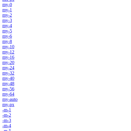
my-0
my-1
my-2
my-3
my-4
my-5
my-6
my-8
my-10
my-12
my-16
my-20
my-24
my-32
my-40
my-48
my-56
my-64
my-auto
my-px
-m-1
-m-2
-m-3
-m-4
-m-5