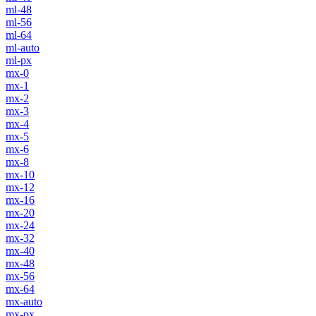
ml-48
ml-56
ml-64
ml-auto
ml-px
mx-0
mx-1
mx-2
mx-3
mx-4
mx-5
mx-6
mx-8
mx-10
mx-12
mx-16
mx-20
mx-24
mx-32
mx-40
mx-48
mx-56
mx-64
mx-auto
mx-px