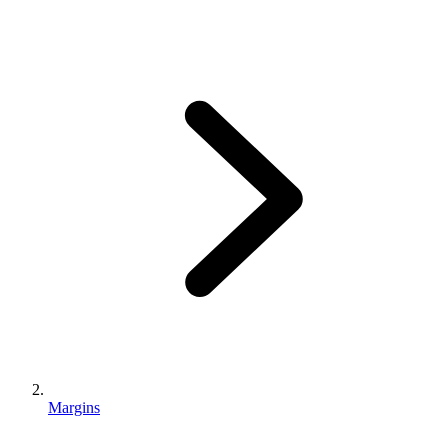
Margins