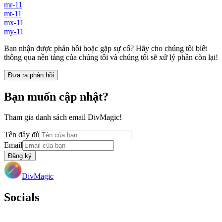
mr-11
mt-11
mx-11
my-11
Bạn nhận được phản hồi hoặc gặp sự cố? Hãy cho chúng tôi biết
thông qua nền tảng của chúng tôi và chúng tôi sẽ xử lý phần còn lại!
Đưa ra phản hồi
Bạn muốn cập nhật?
Tham gia danh sách email DivMagic!
Tên đầy đủ
Email
Đăng ký
DivMagic
Socials