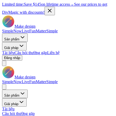
Limited time:
Save
$145
on lifetime access
→
See our prices to get
DivMagic with discounts!
Make design
Simple
Now
Live
Fun
Matter
Simple
Sản phẩm
Giải pháp
Tài liệu
Câu hỏi thường gặp
Liên hệ
Đăng nhập
Make design
Simple
Now
Live
Fun
Matter
Simple
Sản phẩm
Giải pháp
Tài liệu
Câu hỏi thường gặp