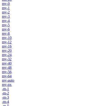
my-0
my-1
my-2
my-3
my-4
my-5
my-6
my-8
my-10
my-12
my-16
my-20
my-24
my-32
my-40
my-48
my-56
my-64
my-auto
my-px
-m-1
-m-2
-m-3
-m-4
-m-5