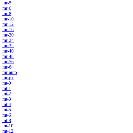
mr-5
mr-6
mr-8
mr-10
mr-12
mr-16
mr-20
mr-24
mr-32
mr-40
mr-48
mr-56
mr-64
mr-auto
mr-px
mt-0
mt-1
mt-2
mt-3
mt-4
mt-5
mt-6
mt-8
mt-10
mt-12