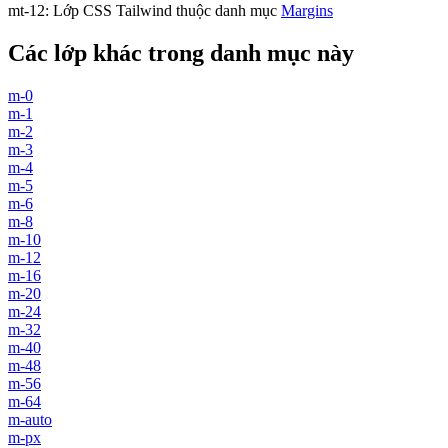
mt-12
:
Lớp CSS Tailwind thuộc danh mục
Margins
Các lớp khác trong danh mục này
m-0
m-1
m-2
m-3
m-4
m-5
m-6
m-8
m-10
m-12
m-16
m-20
m-24
m-32
m-40
m-48
m-56
m-64
m-auto
m-px