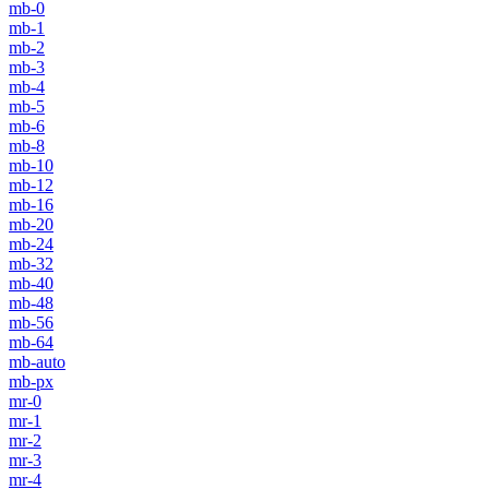
mb-0
mb-1
mb-2
mb-3
mb-4
mb-5
mb-6
mb-8
mb-10
mb-12
mb-16
mb-20
mb-24
mb-32
mb-40
mb-48
mb-56
mb-64
mb-auto
mb-px
mr-0
mr-1
mr-2
mr-3
mr-4