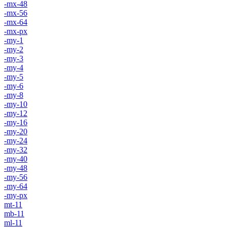
-mx-48
-mx-56
-mx-64
-mx-px
-my-1
-my-2
-my-3
-my-4
-my-5
-my-6
-my-8
-my-10
-my-12
-my-16
-my-20
-my-24
-my-32
-my-40
-my-48
-my-56
-my-64
-my-px
mt-11
mb-11
ml-11