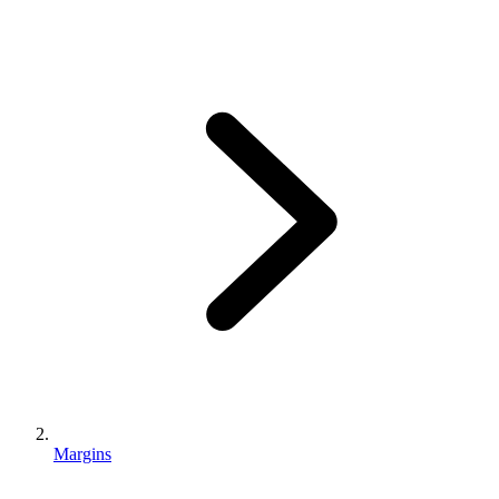
Margins