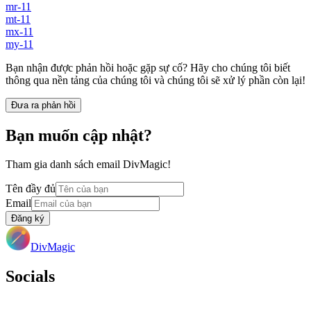
mr-11
mt-11
mx-11
my-11
Bạn nhận được phản hồi hoặc gặp sự cố? Hãy cho chúng tôi biết
thông qua nền tảng của chúng tôi và chúng tôi sẽ xử lý phần còn lại!
Đưa ra phản hồi
Bạn muốn cập nhật?
Tham gia danh sách email DivMagic!
Tên đầy đủ
Email
Đăng ký
DivMagic
Socials