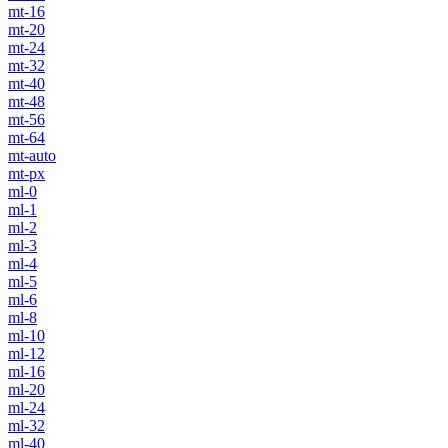
mt-16
mt-20
mt-24
mt-32
mt-40
mt-48
mt-56
mt-64
mt-auto
mt-px
ml-0
ml-1
ml-2
ml-3
ml-4
ml-5
ml-6
ml-8
ml-10
ml-12
ml-16
ml-20
ml-24
ml-32
ml-40