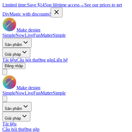
Limited time:
Save
$145
on lifetime access
→
See our prices to get
DivMagic with discounts!
Make design
Simple
Now
Live
Fun
Matter
Simple
Sản phẩm
Giải pháp
Tài liệu
Câu hỏi thường gặp
Liên hệ
Đăng nhập
Make design
Simple
Now
Live
Fun
Matter
Simple
Sản phẩm
Giải pháp
Tài liệu
Câu hỏi thường gặp