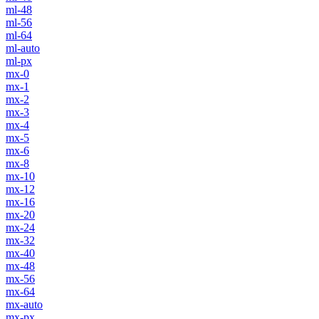
ml-48
ml-56
ml-64
ml-auto
ml-px
mx-0
mx-1
mx-2
mx-3
mx-4
mx-5
mx-6
mx-8
mx-10
mx-12
mx-16
mx-20
mx-24
mx-32
mx-40
mx-48
mx-56
mx-64
mx-auto
mx-px