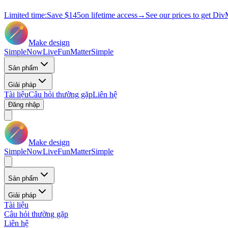
Limited time:
Save
$145
on lifetime access
→
See our prices to get Div
Make design
Simple
Now
Live
Fun
Matter
Simple
Sản phẩm
Giải pháp
Tài liệu
Câu hỏi thường gặp
Liên hệ
Đăng nhập
Make design
Simple
Now
Live
Fun
Matter
Simple
Sản phẩm
Giải pháp
Tài liệu
Câu hỏi thường gặp
Liên hệ