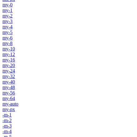
my-0
my-1
my-2
my-3
my-4
my-5
my-6
my-8
my-10
my-12
my-16
my-20
my-24
my-32
my-40
my-48
my-56
my-64
my-auto
my-px
-m-1
-m-2
-m-3
-m-4
-m-5