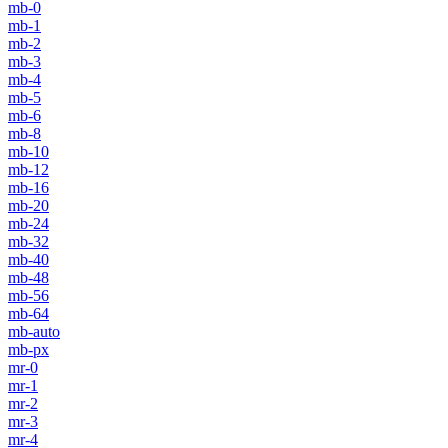
mb-0
mb-1
mb-2
mb-3
mb-4
mb-5
mb-6
mb-8
mb-10
mb-12
mb-16
mb-20
mb-24
mb-32
mb-40
mb-48
mb-56
mb-64
mb-auto
mb-px
mr-0
mr-1
mr-2
mr-3
mr-4