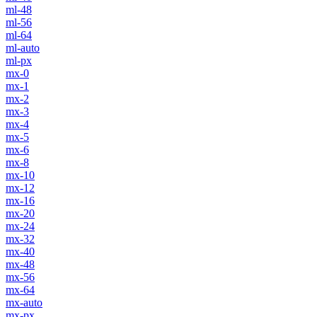
ml-48
ml-56
ml-64
ml-auto
ml-px
mx-0
mx-1
mx-2
mx-3
mx-4
mx-5
mx-6
mx-8
mx-10
mx-12
mx-16
mx-20
mx-24
mx-32
mx-40
mx-48
mx-56
mx-64
mx-auto
mx-px