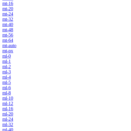
mt-16
mt-20
mt-24
mt-32
mt-40
mt-48
mt-56
mt-64
mt-auto
mt-px
ml-0
ml-1
ml-2
ml-3
ml-4
ml-5
ml-6
ml-8
ml-10
ml-12
ml-16
ml-20
ml-24
ml-32
ml-40