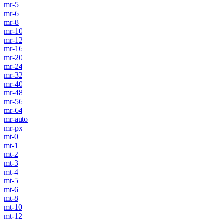
mr-5
mr-6
mr-8
mr-10
mr-12
mr-16
mr-20
mr-24
mr-32
mr-40
mr-48
mr-56
mr-64
mr-auto
mr-px
mt-0
mt-1
mt-2
mt-3
mt-4
mt-5
mt-6
mt-8
mt-10
mt-12