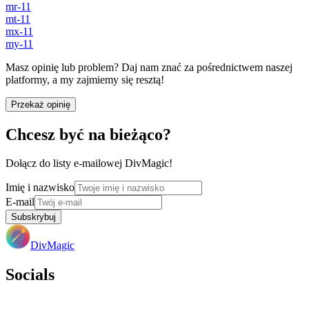
mr-11
mt-11
mx-11
my-11
Masz opinię lub problem? Daj nam znać za pośrednictwem naszej
platformy, a my zajmiemy się resztą!
Przekaż opinię
Chcesz być na bieżąco?
Dołącz do listy e-mailowej DivMagic!
Imię i nazwisko
E-mail
Subskrybuj
DivMagic
Socials