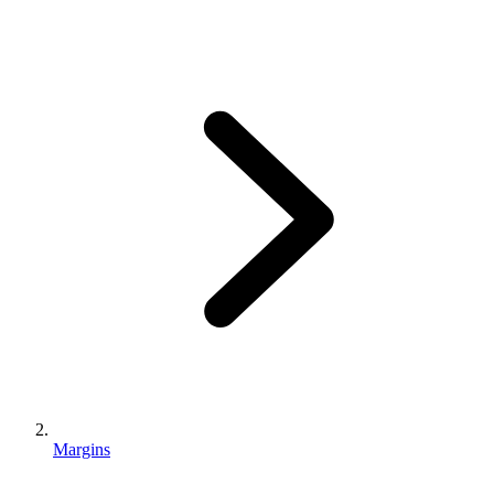
Margins