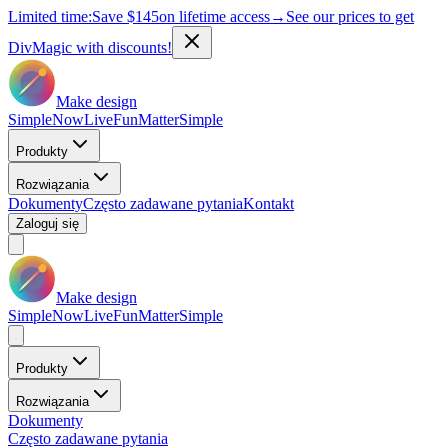
Limited time:
Save
$145
on lifetime access
→
See our prices to get
DivMagic with discounts!
Make design
Simple
Now
Live
Fun
Matter
Simple
Produkty
Rozwiązania
Dokumenty
Często zadawane pytania
Kontakt
Zaloguj się
Make design
Simple
Now
Live
Fun
Matter
Simple
Produkty
Rozwiązania
Dokumenty
Często zadawane pytania