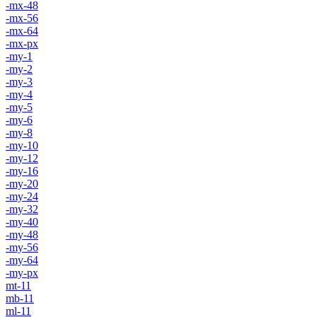
-mx-48
-mx-56
-mx-64
-mx-px
-my-1
-my-2
-my-3
-my-4
-my-5
-my-6
-my-8
-my-10
-my-12
-my-16
-my-20
-my-24
-my-32
-my-40
-my-48
-my-56
-my-64
-my-px
mt-11
mb-11
ml-11