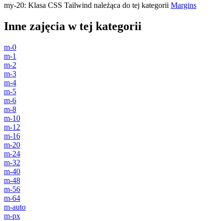
my-20
:
Klasa CSS Tailwind należąca do tej kategorii
Margins
Inne zajęcia w tej kategorii
m-0
m-1
m-2
m-3
m-4
m-5
m-6
m-8
m-10
m-12
m-16
m-20
m-24
m-32
m-40
m-48
m-56
m-64
m-auto
m-px