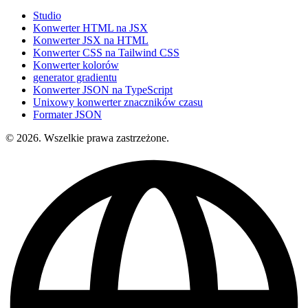
Studio
Konwerter HTML na JSX
Konwerter JSX na HTML
Konwerter CSS na Tailwind CSS
Konwerter kolorów
generator gradientu
Konwerter JSON na TypeScript
Unixowy konwerter znaczników czasu
Formater JSON
© 2026. Wszelkie prawa zastrzeżone.