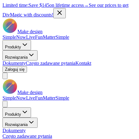
Limited time:
Save
$145
on lifetime access
→
See our prices to get
DivMagic with discounts!
Make design
Simple
Now
Live
Fun
Matter
Simple
Produkty
Rozwiązania
Dokumenty
Często zadawane pytania
Kontakt
Zaloguj się
Make design
Simple
Now
Live
Fun
Matter
Simple
Produkty
Rozwiązania
Dokumenty
Często zadawane pytania