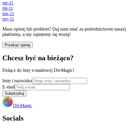
mr-11
mt-11
mx-11
my-11
Masz opinię lub problem? Daj nam znać za pośrednictwem naszej
platformy, a my zajmiemy się resztą!
Przekaż opinię
Chcesz być na bieżąco?
Dołącz do listy e-mailowej DivMagic!
Imię i nazwisko
E-mail
Subskrybuj
DivMagic
Socials