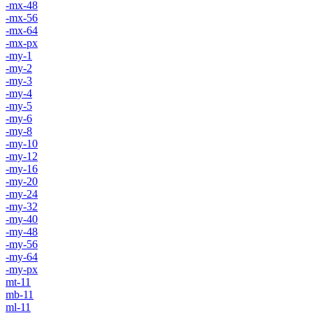
-mx-48
-mx-56
-mx-64
-mx-px
-my-1
-my-2
-my-3
-my-4
-my-5
-my-6
-my-8
-my-10
-my-12
-my-16
-my-20
-my-24
-my-32
-my-40
-my-48
-my-56
-my-64
-my-px
mt-11
mb-11
ml-11