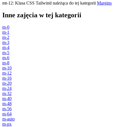
mt-12
:
Klasa CSS Tailwind należąca do tej kategorii
Margins
Inne zajęcia w tej kategorii
m-0
m-1
m-2
m-3
m-4
m-5
m-6
m-8
m-10
m-12
m-16
m-20
m-24
m-32
m-40
m-48
m-56
m-64
m-auto
m-px