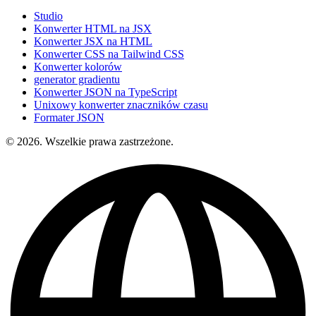
Studio
Konwerter HTML na JSX
Konwerter JSX na HTML
Konwerter CSS na Tailwind CSS
Konwerter kolorów
generator gradientu
Konwerter JSON na TypeScript
Unixowy konwerter znaczników czasu
Formater JSON
© 2026. Wszelkie prawa zastrzeżone.