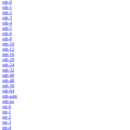
mb-0
mb-1
mb-2
mb-3
mb-4
mb-5
mb-6
mb-8
mb-10
mb-12
mb-16
mb-20
mb-24
mb-32
mb-40
mb-48
mb-56
mb-64
mb-auto
mb-px
mr-0
mr-1
mr-2
mr-3
mr-4