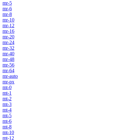
mr-5
mr-6
mr-8
mr-10
mr-12
mr-16
mr-20
mr-24
mr-32
mr-40
mr-48
mr-56
mr-64
mr-auto
mr-px
mt-0
mt-1
mt-2
mt-3
mt-4
mt-5
mt-6
mt-8
mt-10
mt-12