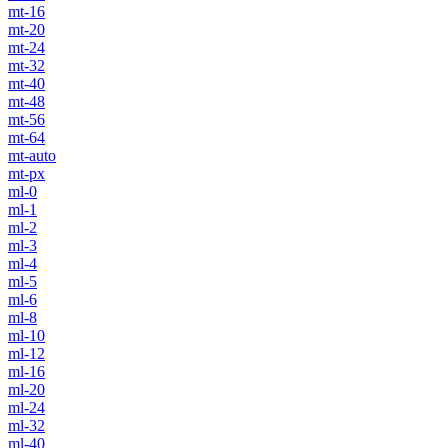
mt-16
mt-20
mt-24
mt-32
mt-40
mt-48
mt-56
mt-64
mt-auto
mt-px
ml-0
ml-1
ml-2
ml-3
ml-4
ml-5
ml-6
ml-8
ml-10
ml-12
ml-16
ml-20
ml-24
ml-32
ml-40