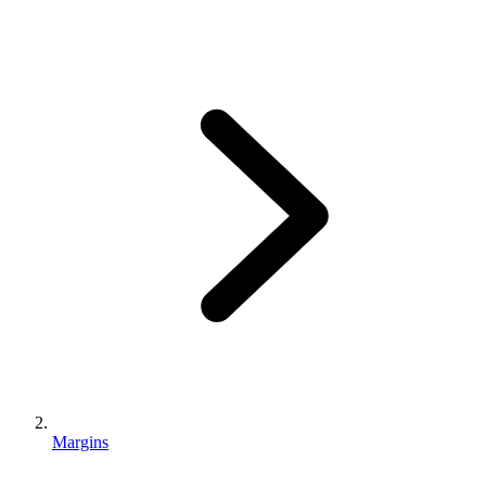
Margins