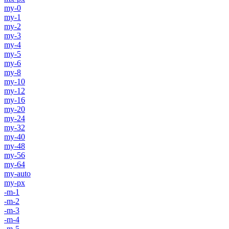
my-0
my-1
my-2
my-3
my-4
my-5
my-6
my-8
my-10
my-12
my-16
my-20
my-24
my-32
my-40
my-48
my-56
my-64
my-auto
my-px
-m-1
-m-2
-m-3
-m-4
-m-5