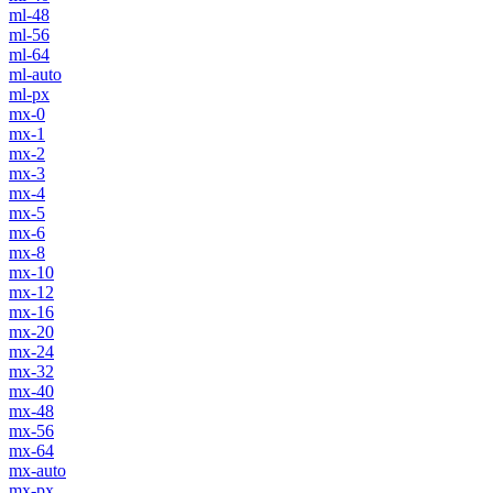
ml-48
ml-56
ml-64
ml-auto
ml-px
mx-0
mx-1
mx-2
mx-3
mx-4
mx-5
mx-6
mx-8
mx-10
mx-12
mx-16
mx-20
mx-24
mx-32
mx-40
mx-48
mx-56
mx-64
mx-auto
mx-px