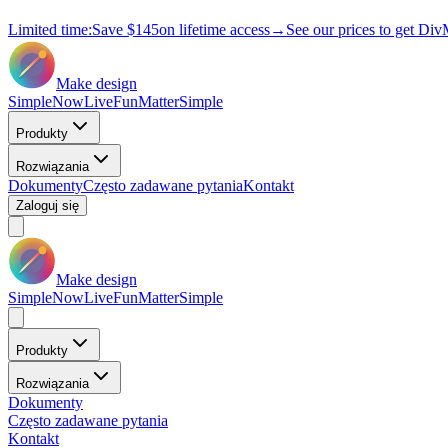
Limited time:
Save
$145
on lifetime access
→
See our prices to get Div
Make design
Simple
Now
Live
Fun
Matter
Simple
Produkty
Rozwiązania
Dokumenty
Często zadawane pytania
Kontakt
Zaloguj się
Make design
Simple
Now
Live
Fun
Matter
Simple
Produkty
Rozwiązania
Dokumenty
Często zadawane pytania
Kontakt