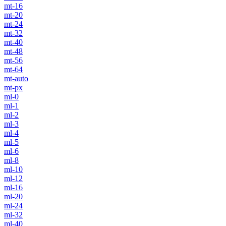
mt-16
mt-20
mt-24
mt-32
mt-40
mt-48
mt-56
mt-64
mt-auto
mt-px
ml-0
ml-1
ml-2
ml-3
ml-4
ml-5
ml-6
ml-8
ml-10
ml-12
ml-16
ml-20
ml-24
ml-32
ml-40