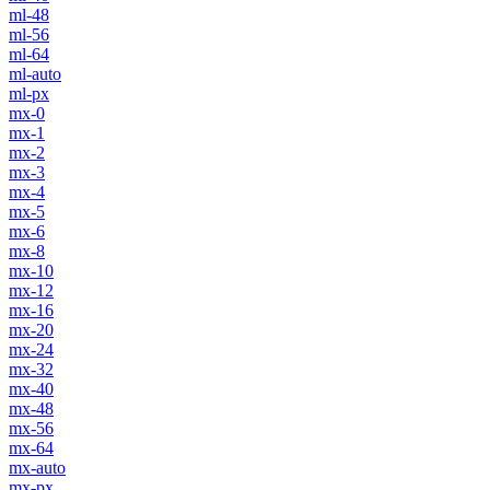
ml-48
ml-56
ml-64
ml-auto
ml-px
mx-0
mx-1
mx-2
mx-3
mx-4
mx-5
mx-6
mx-8
mx-10
mx-12
mx-16
mx-20
mx-24
mx-32
mx-40
mx-48
mx-56
mx-64
mx-auto
mx-px