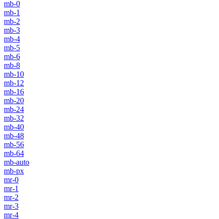
mb-0
mb-1
mb-2
mb-3
mb-4
mb-5
mb-6
mb-8
mb-10
mb-12
mb-16
mb-20
mb-24
mb-32
mb-40
mb-48
mb-56
mb-64
mb-auto
mb-px
mr-0
mr-1
mr-2
mr-3
mr-4