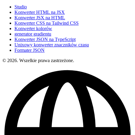
Studio
Konwerter HTML na JSX
Konwerter JSX na HTML
Konwerter CSS na Tailwind CSS
Konwerter kolorów
generator gradientu
Konwerter JSON na TypeScript
Unixowy konwerter znaczników czasu
Formater JSON
© 2026. Wszelkie prawa zastrzeżone.