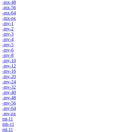
-mx-48
-mx-56
-mx-64
-mx-px
-my-1
-my-2
-my-3
-my-4
-my-5
-my-6
-my-8
-my-10
-my-12
-my-16
-my-20
-my-24
-my-32
-my-40
-my-48
-my-56
-my-64
-my-px
mt-11
mb-11
ml-11