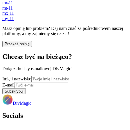
mr-11
mt-11
mx-11
my-11
Masz opinię lub problem? Daj nam znać za pośrednictwem naszej
platformy, a my zajmiemy się resztą!
Przekaż opinię
Chcesz być na bieżąco?
Dołącz do listy e-mailowej DivMagic!
Imię i nazwisko
E-mail
Subskrybuj
DivMagic
Socials