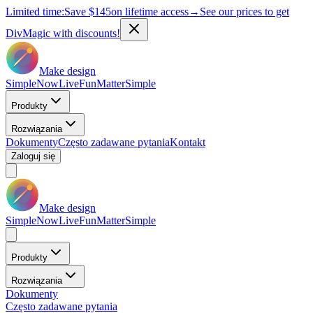
Limited time:
Save
$145
on lifetime access
→
See our prices to get
DivMagic with discounts!
Make design
Simple
Now
Live
Fun
Matter
Simple
Produkty
Rozwiązania
Dokumenty
Często zadawane pytania
Kontakt
Zaloguj się
Make design
Simple
Now
Live
Fun
Matter
Simple
Produkty
Rozwiązania
Dokumenty
Często zadawane pytania