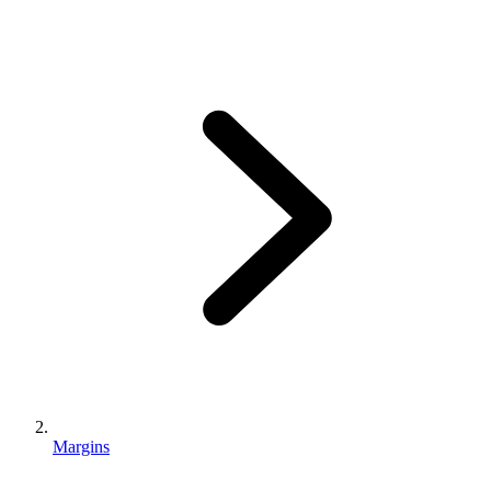
Margins