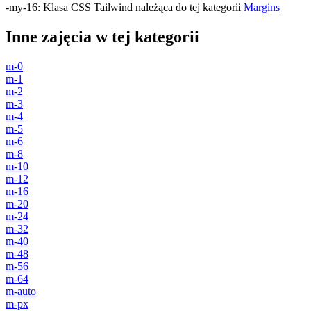
-my-16
:
Klasa CSS Tailwind należąca do tej kategorii
Margins
Inne zajęcia w tej kategorii
m-0
m-1
m-2
m-3
m-4
m-5
m-6
m-8
m-10
m-12
m-16
m-20
m-24
m-32
m-40
m-48
m-56
m-64
m-auto
m-px