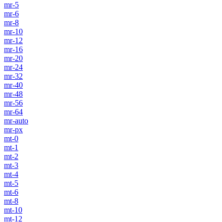
mr-5
mr-6
mr-8
mr-10
mr-12
mr-16
mr-20
mr-24
mr-32
mr-40
mr-48
mr-56
mr-64
mr-auto
mr-px
mt-0
mt-1
mt-2
mt-3
mt-4
mt-5
mt-6
mt-8
mt-10
mt-12