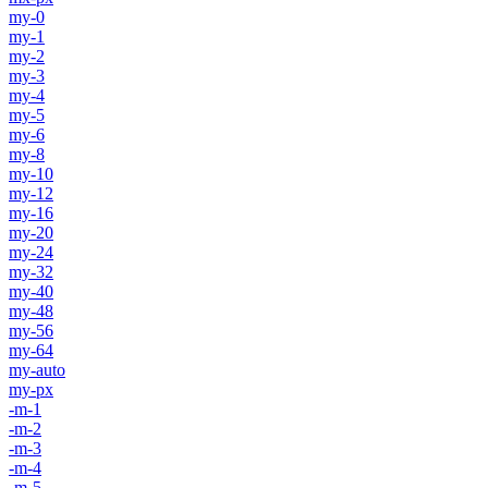
my-0
my-1
my-2
my-3
my-4
my-5
my-6
my-8
my-10
my-12
my-16
my-20
my-24
my-32
my-40
my-48
my-56
my-64
my-auto
my-px
-m-1
-m-2
-m-3
-m-4
-m-5