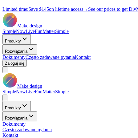
Limited time:
Save
$145
on lifetime access
→
See our prices to get Div
Make design
Simple
Now
Live
Fun
Matter
Simple
Produkty
Rozwiązania
Dokumenty
Często zadawane pytania
Kontakt
Zaloguj się
Make design
Simple
Now
Live
Fun
Matter
Simple
Produkty
Rozwiązania
Dokumenty
Często zadawane pytania
Kontakt