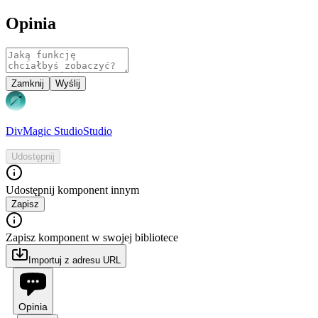
Opinia
Zamknij
Wyślij
DivMagic Studio
Studio
Udostępnij
Udostępnij komponent innym
Zapisz
Zapisz komponent w swojej bibliotece
Importuj z adresu URL
Opinia