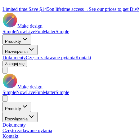
Limited time:
Save
$145
on lifetime access
→
See our prices to get Div
Make design
Simple
Now
Live
Fun
Matter
Simple
Produkty
Rozwiązania
Dokumenty
Często zadawane pytania
Kontakt
Zaloguj się
Make design
Simple
Now
Live
Fun
Matter
Simple
Produkty
Rozwiązania
Dokumenty
Często zadawane pytania
Kontakt