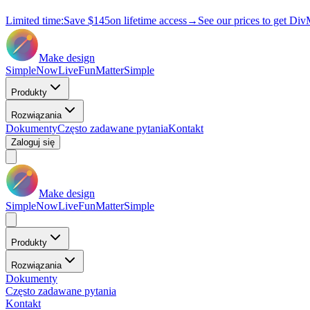
Limited time:
Save
$145
on lifetime access
→
See our prices to get Div
Make design
Simple
Now
Live
Fun
Matter
Simple
Produkty
Rozwiązania
Dokumenty
Często zadawane pytania
Kontakt
Zaloguj się
Make design
Simple
Now
Live
Fun
Matter
Simple
Produkty
Rozwiązania
Dokumenty
Często zadawane pytania
Kontakt