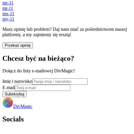
mr-11
mt-11
mx-11
my-11
Masz opinię lub problem? Daj nam znać za pośrednictwem naszej
platformy, a my zajmiemy się resztą!
Przekaż opinię
Chcesz być na bieżąco?
Dołącz do listy e-mailowej DivMagic!
Imię i nazwisko
E-mail
Subskrybuj
DivMagic
Socials