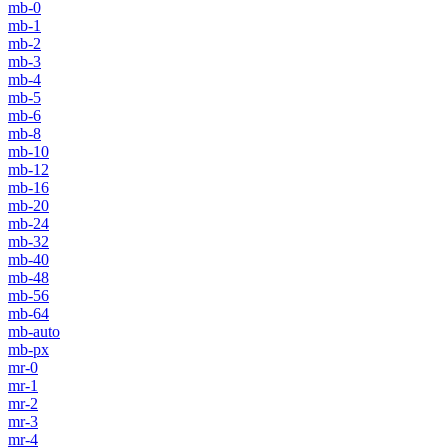
mb-0
mb-1
mb-2
mb-3
mb-4
mb-5
mb-6
mb-8
mb-10
mb-12
mb-16
mb-20
mb-24
mb-32
mb-40
mb-48
mb-56
mb-64
mb-auto
mb-px
mr-0
mr-1
mr-2
mr-3
mr-4