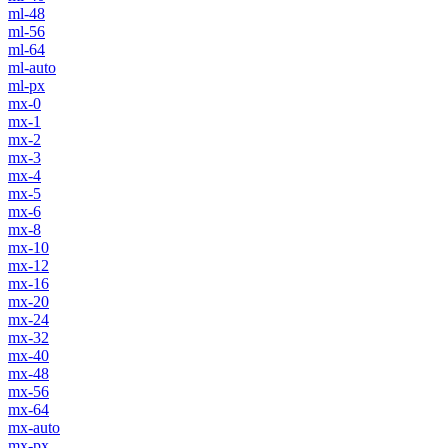
ml-48
ml-56
ml-64
ml-auto
ml-px
mx-0
mx-1
mx-2
mx-3
mx-4
mx-5
mx-6
mx-8
mx-10
mx-12
mx-16
mx-20
mx-24
mx-32
mx-40
mx-48
mx-56
mx-64
mx-auto
mx-px