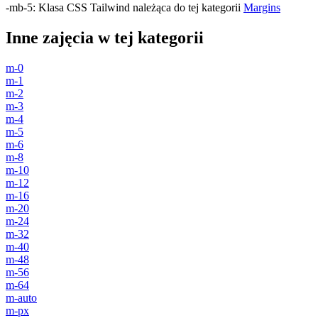
-mb-5
:
Klasa CSS Tailwind należąca do tej kategorii
Margins
Inne zajęcia w tej kategorii
m-0
m-1
m-2
m-3
m-4
m-5
m-6
m-8
m-10
m-12
m-16
m-20
m-24
m-32
m-40
m-48
m-56
m-64
m-auto
m-px