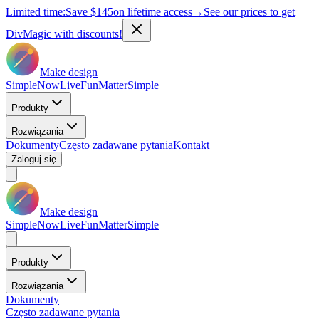
Limited time:
Save
$145
on lifetime access
→
See our prices to get
DivMagic with discounts!
Make design
Simple
Now
Live
Fun
Matter
Simple
Produkty
Rozwiązania
Dokumenty
Często zadawane pytania
Kontakt
Zaloguj się
Make design
Simple
Now
Live
Fun
Matter
Simple
Produkty
Rozwiązania
Dokumenty
Często zadawane pytania