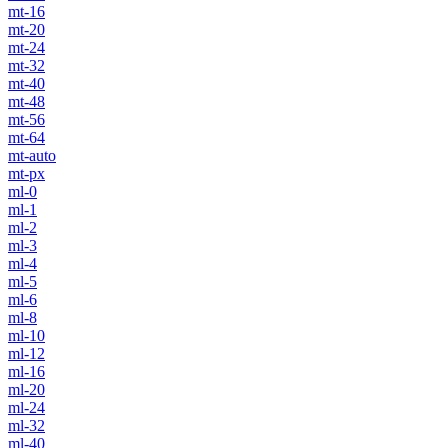
mt-16
mt-20
mt-24
mt-32
mt-40
mt-48
mt-56
mt-64
mt-auto
mt-px
ml-0
ml-1
ml-2
ml-3
ml-4
ml-5
ml-6
ml-8
ml-10
ml-12
ml-16
ml-20
ml-24
ml-32
ml-40