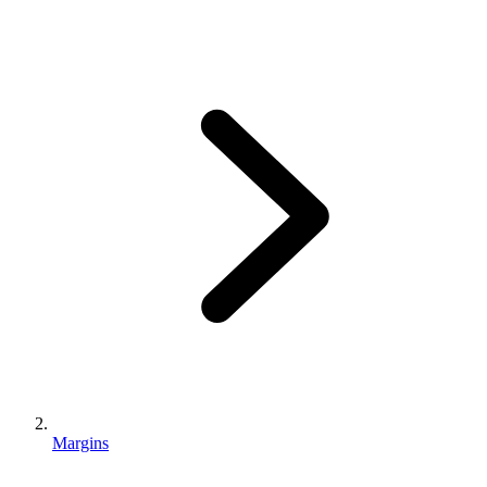
Margins