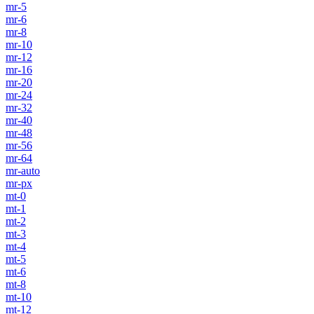
mr-5
mr-6
mr-8
mr-10
mr-12
mr-16
mr-20
mr-24
mr-32
mr-40
mr-48
mr-56
mr-64
mr-auto
mr-px
mt-0
mt-1
mt-2
mt-3
mt-4
mt-5
mt-6
mt-8
mt-10
mt-12