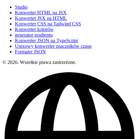
Studio
Konwerter HTML na JSX
Konwerter JSX na HTML
Konwerter CSS na Tailwind CSS
Konwerter kolorów
generator gradientu
Konwerter JSON na TypeScript
Unixowy konwerter znaczników czasu
Formater JSON
© 2026. Wszelkie prawa zastrzeżone.