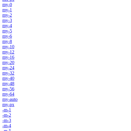
my-0
my-1
my-2
my-3
my-4
my-5
my-6
my-8
my-10
my-12
my-16
my-20
my-24
my-32
my-40
my-48
my-56
my-64
my-auto
my-px
-m-1
-m-2
-m-3
-m-4
-m-5