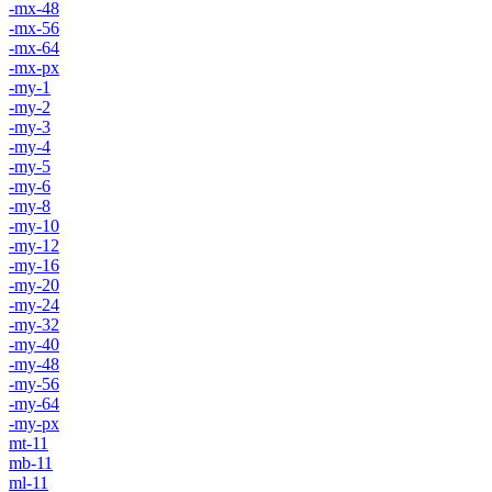
-mx-48
-mx-56
-mx-64
-mx-px
-my-1
-my-2
-my-3
-my-4
-my-5
-my-6
-my-8
-my-10
-my-12
-my-16
-my-20
-my-24
-my-32
-my-40
-my-48
-my-56
-my-64
-my-px
mt-11
mb-11
ml-11