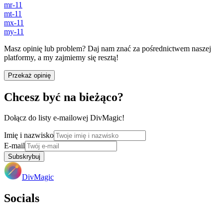
mr-11
mt-11
mx-11
my-11
Masz opinię lub problem? Daj nam znać za pośrednictwem naszej
platformy, a my zajmiemy się resztą!
Przekaż opinię
Chcesz być na bieżąco?
Dołącz do listy e-mailowej DivMagic!
Imię i nazwisko
E-mail
Subskrybuj
DivMagic
Socials