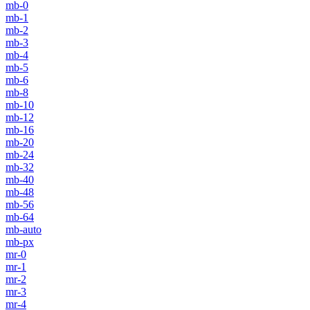
mb-0
mb-1
mb-2
mb-3
mb-4
mb-5
mb-6
mb-8
mb-10
mb-12
mb-16
mb-20
mb-24
mb-32
mb-40
mb-48
mb-56
mb-64
mb-auto
mb-px
mr-0
mr-1
mr-2
mr-3
mr-4