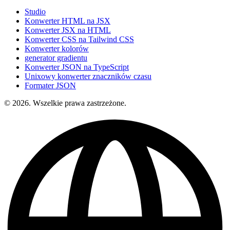
Studio
Konwerter HTML na JSX
Konwerter JSX na HTML
Konwerter CSS na Tailwind CSS
Konwerter kolorów
generator gradientu
Konwerter JSON na TypeScript
Unixowy konwerter znaczników czasu
Formater JSON
© 2026. Wszelkie prawa zastrzeżone.