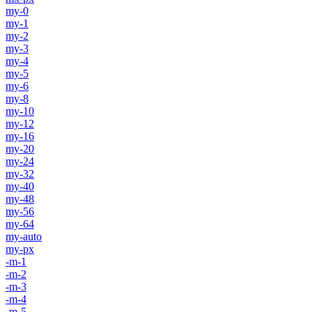
my-0
my-1
my-2
my-3
my-4
my-5
my-6
my-8
my-10
my-12
my-16
my-20
my-24
my-32
my-40
my-48
my-56
my-64
my-auto
my-px
-m-1
-m-2
-m-3
-m-4
-m-5