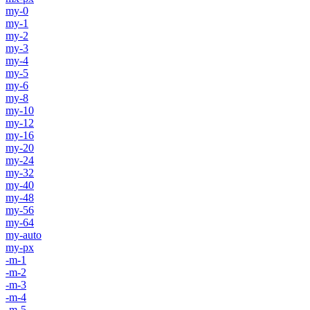
my-0
my-1
my-2
my-3
my-4
my-5
my-6
my-8
my-10
my-12
my-16
my-20
my-24
my-32
my-40
my-48
my-56
my-64
my-auto
my-px
-m-1
-m-2
-m-3
-m-4
-m-5