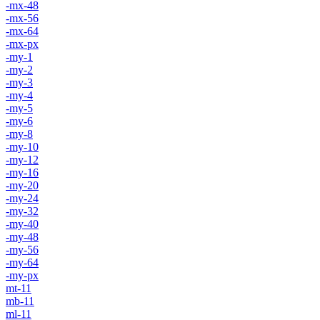
-mx-48
-mx-56
-mx-64
-mx-px
-my-1
-my-2
-my-3
-my-4
-my-5
-my-6
-my-8
-my-10
-my-12
-my-16
-my-20
-my-24
-my-32
-my-40
-my-48
-my-56
-my-64
-my-px
mt-11
mb-11
ml-11