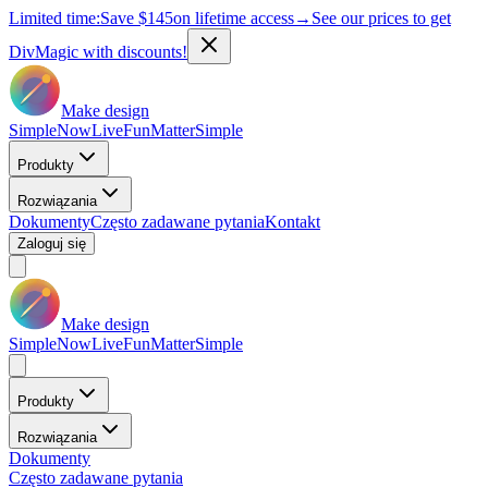
Limited time:
Save
$145
on lifetime access
→
See our prices to get
DivMagic with discounts!
Make design
Simple
Now
Live
Fun
Matter
Simple
Produkty
Rozwiązania
Dokumenty
Często zadawane pytania
Kontakt
Zaloguj się
Make design
Simple
Now
Live
Fun
Matter
Simple
Produkty
Rozwiązania
Dokumenty
Często zadawane pytania