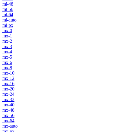
ml-48
ml-56
ml-64
ml-auto
ml-px
mx-0
mx-1
mx-2
mx-3
mx-4
mx-5
mx-6
mx-8
mx-10
mx-12
mx-16
mx-20
mx-24
mx-32
mx-40
mx-48
mx-56
mx-64
mx-auto
mx-px