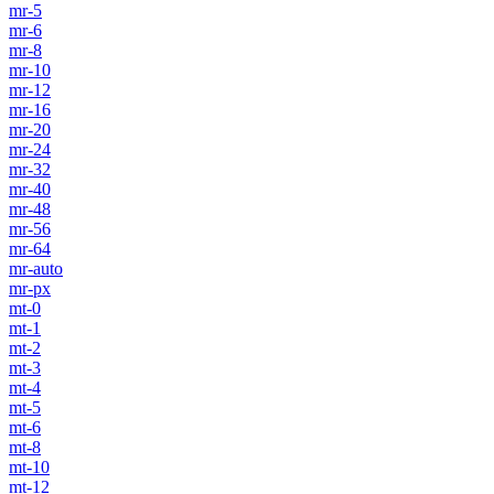
mr-5
mr-6
mr-8
mr-10
mr-12
mr-16
mr-20
mr-24
mr-32
mr-40
mr-48
mr-56
mr-64
mr-auto
mr-px
mt-0
mt-1
mt-2
mt-3
mt-4
mt-5
mt-6
mt-8
mt-10
mt-12