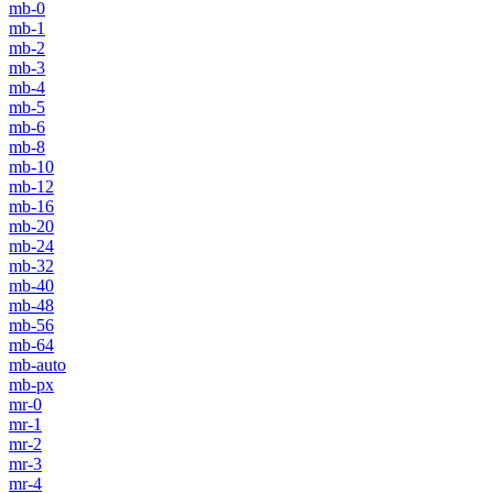
mb-0
mb-1
mb-2
mb-3
mb-4
mb-5
mb-6
mb-8
mb-10
mb-12
mb-16
mb-20
mb-24
mb-32
mb-40
mb-48
mb-56
mb-64
mb-auto
mb-px
mr-0
mr-1
mr-2
mr-3
mr-4