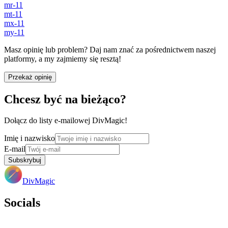
mr-11
mt-11
mx-11
my-11
Masz opinię lub problem? Daj nam znać za pośrednictwem naszej
platformy, a my zajmiemy się resztą!
Przekaż opinię
Chcesz być na bieżąco?
Dołącz do listy e-mailowej DivMagic!
Imię i nazwisko
E-mail
Subskrybuj
DivMagic
Socials