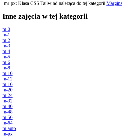
-mr-px
:
Klasa CSS Tailwind należąca do tej kategorii
Margins
Inne zajęcia w tej kategorii
m-0
m-1
m-2
m-3
m-4
m-5
m-6
m-8
m-10
m-12
m-16
m-20
m-24
m-32
m-40
m-48
m-56
m-64
m-auto
m-px