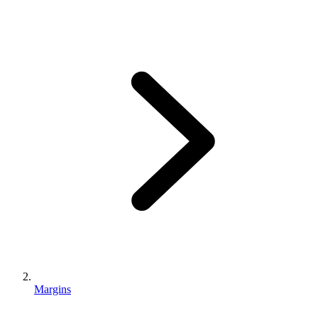
Margins