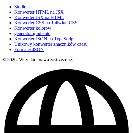
Studio
Konwerter HTML na JSX
Konwerter JSX na HTML
Konwerter CSS na Tailwind CSS
Konwerter kolorów
generator gradientu
Konwerter JSON na TypeScript
Unixowy konwerter znaczników czasu
Formater JSON
© 2026. Wszelkie prawa zastrzeżone.