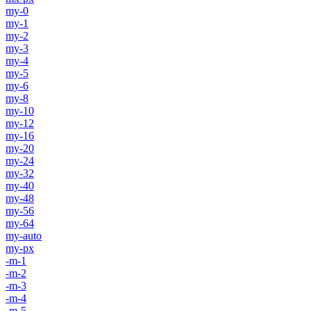
my-0
my-1
my-2
my-3
my-4
my-5
my-6
my-8
my-10
my-12
my-16
my-20
my-24
my-32
my-40
my-48
my-56
my-64
my-auto
my-px
-m-1
-m-2
-m-3
-m-4
-m-5