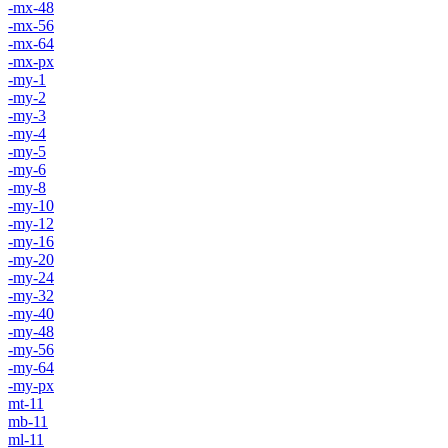
-mx-48
-mx-56
-mx-64
-mx-px
-my-1
-my-2
-my-3
-my-4
-my-5
-my-6
-my-8
-my-10
-my-12
-my-16
-my-20
-my-24
-my-32
-my-40
-my-48
-my-56
-my-64
-my-px
mt-11
mb-11
ml-11