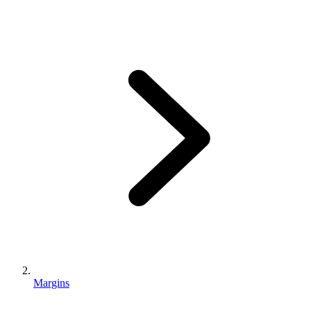
Margins