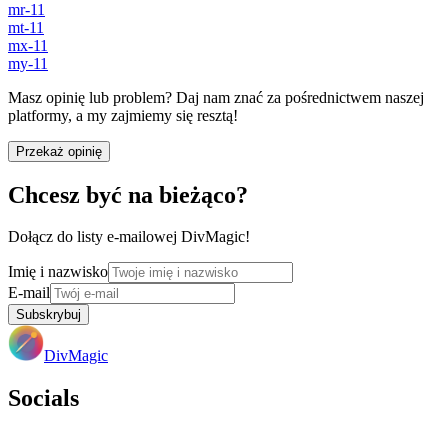
mr-11
mt-11
mx-11
my-11
Masz opinię lub problem? Daj nam znać za pośrednictwem naszej
platformy, a my zajmiemy się resztą!
Przekaż opinię
Chcesz być na bieżąco?
Dołącz do listy e-mailowej DivMagic!
Imię i nazwisko
E-mail
Subskrybuj
DivMagic
Socials