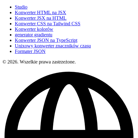
Studio
Konwerter HTML na JSX
Konwerter JSX na HTML
Konwerter CSS na Tailwind CSS
Konwerter kolorów
generator gradientu
Konwerter JSON na TypeScript
Unixowy konwerter znaczników czasu
Formater JSON
© 2026. Wszelkie prawa zastrzeżone.