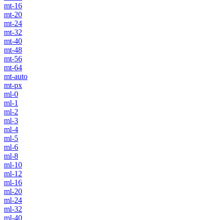
mt-16
mt-20
mt-24
mt-32
mt-40
mt-48
mt-56
mt-64
mt-auto
mt-px
ml-0
ml-1
ml-2
ml-3
ml-4
ml-5
ml-6
ml-8
ml-10
ml-12
ml-16
ml-20
ml-24
ml-32
ml-40