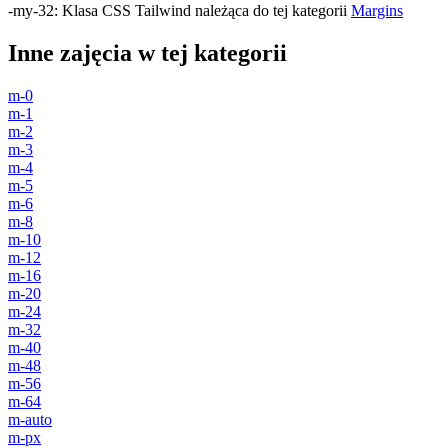
-my-32
:
Klasa CSS Tailwind należąca do tej kategorii
Margins
Inne zajęcia w tej kategorii
m-0
m-1
m-2
m-3
m-4
m-5
m-6
m-8
m-10
m-12
m-16
m-20
m-24
m-32
m-40
m-48
m-56
m-64
m-auto
m-px