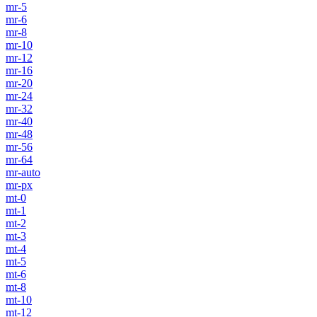
mr-5
mr-6
mr-8
mr-10
mr-12
mr-16
mr-20
mr-24
mr-32
mr-40
mr-48
mr-56
mr-64
mr-auto
mr-px
mt-0
mt-1
mt-2
mt-3
mt-4
mt-5
mt-6
mt-8
mt-10
mt-12