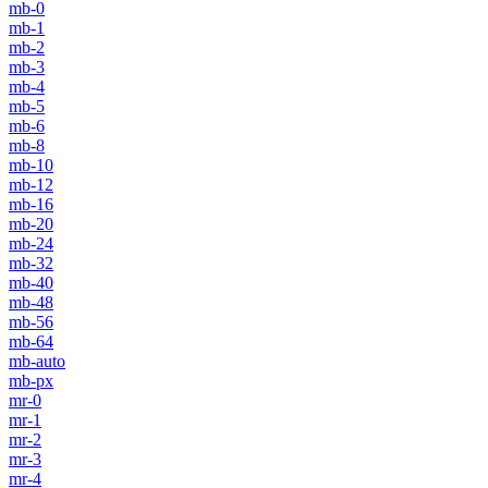
mb-0
mb-1
mb-2
mb-3
mb-4
mb-5
mb-6
mb-8
mb-10
mb-12
mb-16
mb-20
mb-24
mb-32
mb-40
mb-48
mb-56
mb-64
mb-auto
mb-px
mr-0
mr-1
mr-2
mr-3
mr-4