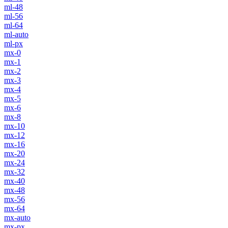
ml-48
ml-56
ml-64
ml-auto
ml-px
mx-0
mx-1
mx-2
mx-3
mx-4
mx-5
mx-6
mx-8
mx-10
mx-12
mx-16
mx-20
mx-24
mx-32
mx-40
mx-48
mx-56
mx-64
mx-auto
mx-px