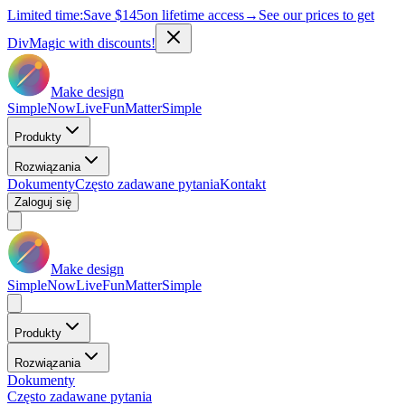
Limited time:
Save
$145
on lifetime access
→
See our prices to get
DivMagic with discounts!
Make design
Simple
Now
Live
Fun
Matter
Simple
Produkty
Rozwiązania
Dokumenty
Często zadawane pytania
Kontakt
Zaloguj się
Make design
Simple
Now
Live
Fun
Matter
Simple
Produkty
Rozwiązania
Dokumenty
Często zadawane pytania