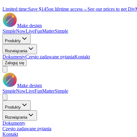
Limited time:
Save
$145
on lifetime access
→
See our prices to get Div
Make design
Simple
Now
Live
Fun
Matter
Simple
Produkty
Rozwiązania
Dokumenty
Często zadawane pytania
Kontakt
Zaloguj się
Make design
Simple
Now
Live
Fun
Matter
Simple
Produkty
Rozwiązania
Dokumenty
Często zadawane pytania
Kontakt