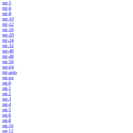
mr-5
mr-6
mr-8
mr-10
mr-12
mr-16
mr-20
mr-24
mr-32
mr-40
mr-48
mr-56
mr-64
mr-auto
mr-px
mt-0
mt-1
mt-2
mt-3
mt-4
mt-5
mt-6
mt-8
mt-10
mt-12