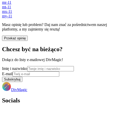
mr-11
mt-11
mx-11
my-11
Masz opinię lub problem? Daj nam znać za pośrednictwem naszej
platformy, a my zajmiemy się resztą!
Przekaż opinię
Chcesz być na bieżąco?
Dołącz do listy e-mailowej DivMagic!
Imię i nazwisko
E-mail
Subskrybuj
DivMagic
Socials