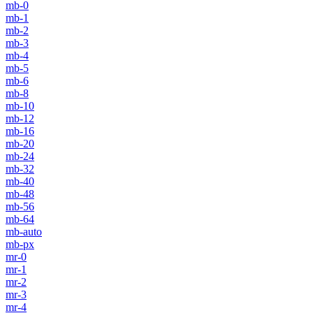
mb-0
mb-1
mb-2
mb-3
mb-4
mb-5
mb-6
mb-8
mb-10
mb-12
mb-16
mb-20
mb-24
mb-32
mb-40
mb-48
mb-56
mb-64
mb-auto
mb-px
mr-0
mr-1
mr-2
mr-3
mr-4