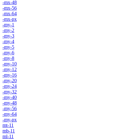
-mx-48
-mx-56
-mx-64
-mx-px
-my-1
-my-2
-my-3
-my-4
-my-5
-my-6
-my-8
-my-10
-my-12
-my-16
-my-20
-my-24
-my-32
-my-40
-my-48
-my-56
-my-64
-my-px
mt-11
mb-11
ml-11