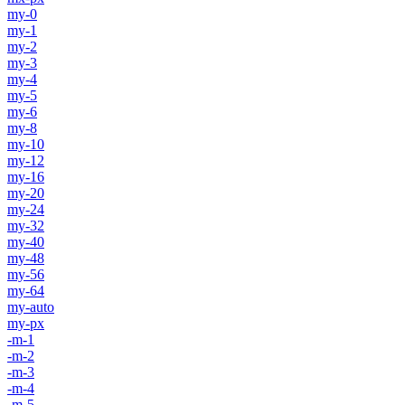
my-0
my-1
my-2
my-3
my-4
my-5
my-6
my-8
my-10
my-12
my-16
my-20
my-24
my-32
my-40
my-48
my-56
my-64
my-auto
my-px
-m-1
-m-2
-m-3
-m-4
-m-5