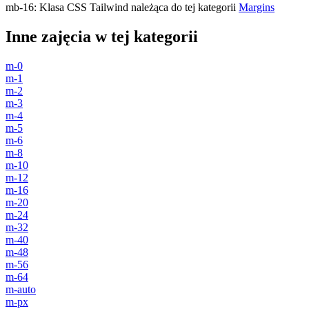
mb-16
:
Klasa CSS Tailwind należąca do tej kategorii
Margins
Inne zajęcia w tej kategorii
m-0
m-1
m-2
m-3
m-4
m-5
m-6
m-8
m-10
m-12
m-16
m-20
m-24
m-32
m-40
m-48
m-56
m-64
m-auto
m-px