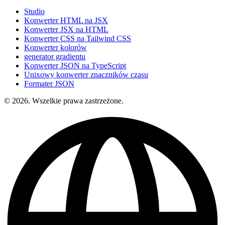
Studio
Konwerter HTML na JSX
Konwerter JSX na HTML
Konwerter CSS na Tailwind CSS
Konwerter kolorów
generator gradientu
Konwerter JSON na TypeScript
Unixowy konwerter znaczników czasu
Formater JSON
© 2026. Wszelkie prawa zastrzeżone.