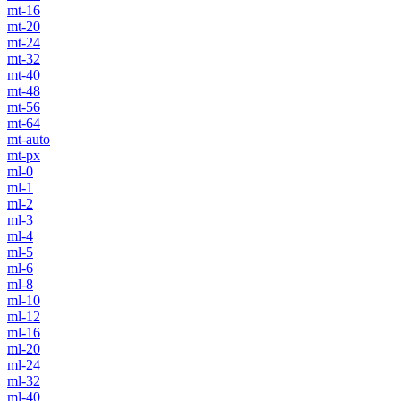
mt-16
mt-20
mt-24
mt-32
mt-40
mt-48
mt-56
mt-64
mt-auto
mt-px
ml-0
ml-1
ml-2
ml-3
ml-4
ml-5
ml-6
ml-8
ml-10
ml-12
ml-16
ml-20
ml-24
ml-32
ml-40