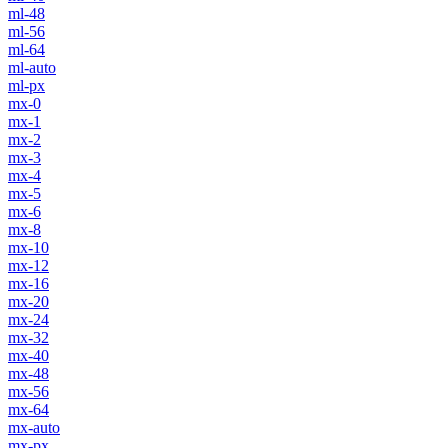
ml-48
ml-56
ml-64
ml-auto
ml-px
mx-0
mx-1
mx-2
mx-3
mx-4
mx-5
mx-6
mx-8
mx-10
mx-12
mx-16
mx-20
mx-24
mx-32
mx-40
mx-48
mx-56
mx-64
mx-auto
mx-px