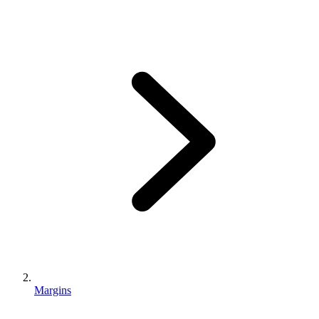
Margins