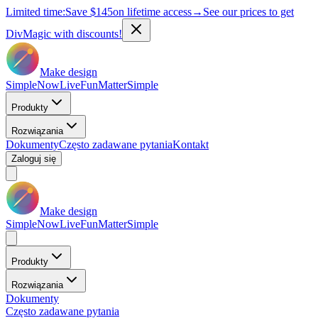
Limited time:
Save
$145
on lifetime access
→
See our prices to get
DivMagic with discounts!
Make design
Simple
Now
Live
Fun
Matter
Simple
Produkty
Rozwiązania
Dokumenty
Często zadawane pytania
Kontakt
Zaloguj się
Make design
Simple
Now
Live
Fun
Matter
Simple
Produkty
Rozwiązania
Dokumenty
Często zadawane pytania