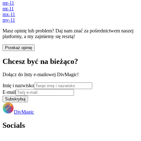
mr-11
mt-11
mx-11
my-11
Masz opinię lub problem? Daj nam znać za pośrednictwem naszej
platformy, a my zajmiemy się resztą!
Przekaż opinię
Chcesz być na bieżąco?
Dołącz do listy e-mailowej DivMagic!
Imię i nazwisko
E-mail
Subskrybuj
DivMagic
Socials