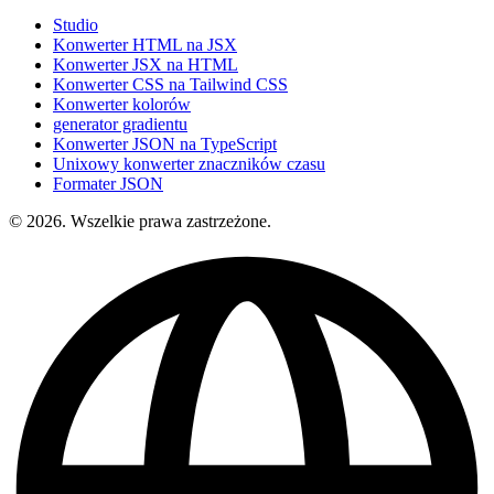
Studio
Konwerter HTML na JSX
Konwerter JSX na HTML
Konwerter CSS na Tailwind CSS
Konwerter kolorów
generator gradientu
Konwerter JSON na TypeScript
Unixowy konwerter znaczników czasu
Formater JSON
© 2026. Wszelkie prawa zastrzeżone.