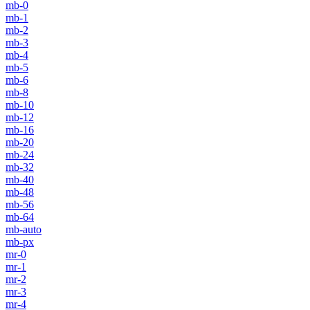
mb-0
mb-1
mb-2
mb-3
mb-4
mb-5
mb-6
mb-8
mb-10
mb-12
mb-16
mb-20
mb-24
mb-32
mb-40
mb-48
mb-56
mb-64
mb-auto
mb-px
mr-0
mr-1
mr-2
mr-3
mr-4