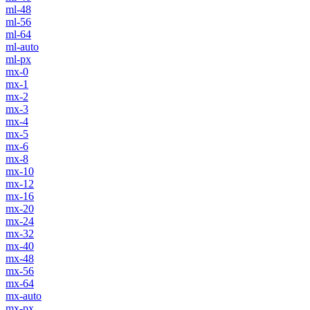
ml-48
ml-56
ml-64
ml-auto
ml-px
mx-0
mx-1
mx-2
mx-3
mx-4
mx-5
mx-6
mx-8
mx-10
mx-12
mx-16
mx-20
mx-24
mx-32
mx-40
mx-48
mx-56
mx-64
mx-auto
mx-px