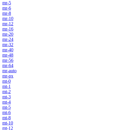
mr-5
mr-6
mr-8
mr-10
mr-12
mr-16
mr-20
mr-24
mr-32
mr-40
mr-48
mr-56
mr-64
mr-auto
mr-px
mt-0
mt-1
mt-2
mt-3
mt-4
mt-5
mt-6
mt-8
mt-10
mt-12