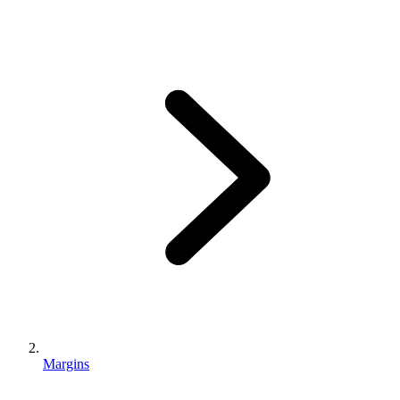
Margins