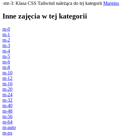
-mr-3
:
Klasa CSS Tailwind należąca do tej kategorii
Margins
Inne zajęcia w tej kategorii
m-0
m-1
m-2
m-3
m-4
m-5
m-6
m-8
m-10
m-12
m-16
m-20
m-24
m-32
m-40
m-48
m-56
m-64
m-auto
m-px