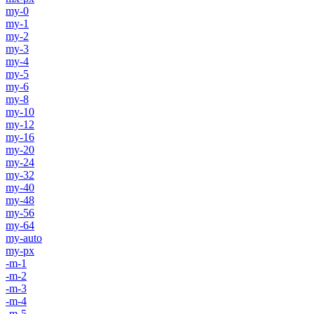
my-0
my-1
my-2
my-3
my-4
my-5
my-6
my-8
my-10
my-12
my-16
my-20
my-24
my-32
my-40
my-48
my-56
my-64
my-auto
my-px
-m-1
-m-2
-m-3
-m-4
-m-5