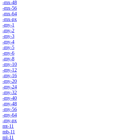
-mx-48
-mx-56
-mx-64
-mx-px
-my-1
-my-2
-my-3
-my-4
-my-5
-my-6
-my-8
-my-10
-my-12
-my-16
-my-20
-my-24
-my-32
-my-40
-my-48
-my-56
-my-64
-my-px
mt-11
mb-11
ml-11