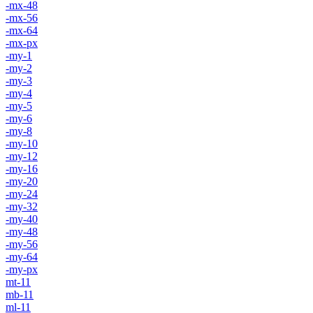
-mx-48
-mx-56
-mx-64
-mx-px
-my-1
-my-2
-my-3
-my-4
-my-5
-my-6
-my-8
-my-10
-my-12
-my-16
-my-20
-my-24
-my-32
-my-40
-my-48
-my-56
-my-64
-my-px
mt-11
mb-11
ml-11