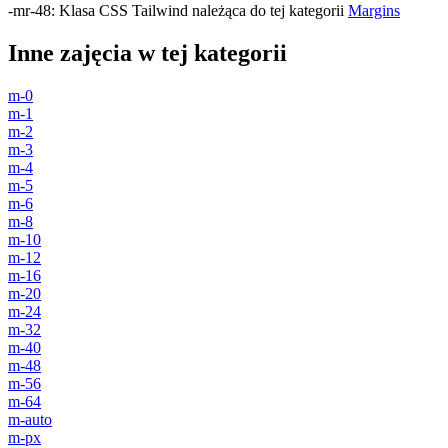
-mr-48
:
Klasa CSS Tailwind należąca do tej kategorii
Margins
Inne zajęcia w tej kategorii
m-0
m-1
m-2
m-3
m-4
m-5
m-6
m-8
m-10
m-12
m-16
m-20
m-24
m-32
m-40
m-48
m-56
m-64
m-auto
m-px