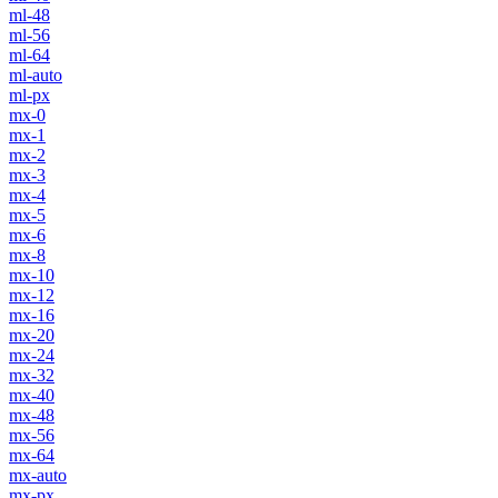
ml-48
ml-56
ml-64
ml-auto
ml-px
mx-0
mx-1
mx-2
mx-3
mx-4
mx-5
mx-6
mx-8
mx-10
mx-12
mx-16
mx-20
mx-24
mx-32
mx-40
mx-48
mx-56
mx-64
mx-auto
mx-px