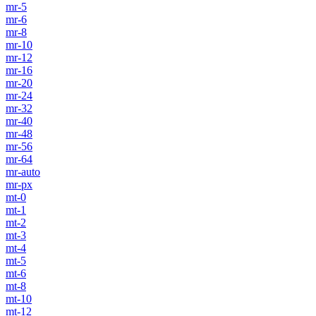
mr-5
mr-6
mr-8
mr-10
mr-12
mr-16
mr-20
mr-24
mr-32
mr-40
mr-48
mr-56
mr-64
mr-auto
mr-px
mt-0
mt-1
mt-2
mt-3
mt-4
mt-5
mt-6
mt-8
mt-10
mt-12