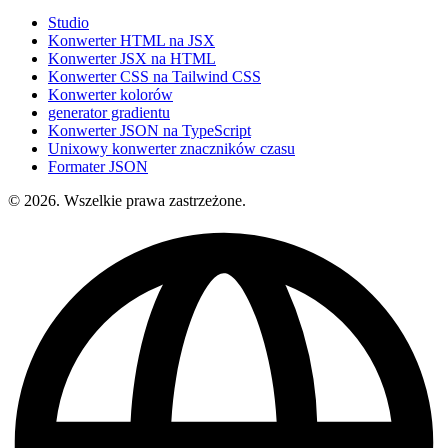
Studio
Konwerter HTML na JSX
Konwerter JSX na HTML
Konwerter CSS na Tailwind CSS
Konwerter kolorów
generator gradientu
Konwerter JSON na TypeScript
Unixowy konwerter znaczników czasu
Formater JSON
© 2026. Wszelkie prawa zastrzeżone.