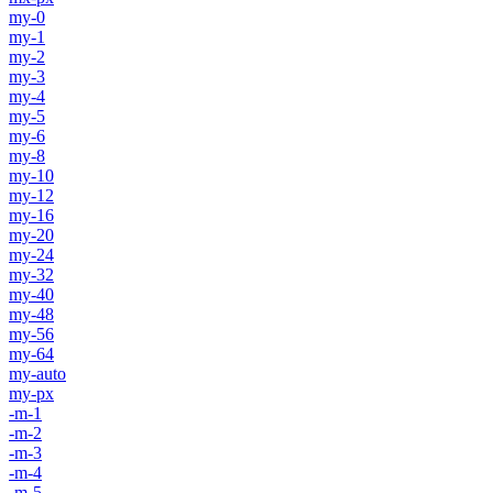
my-0
my-1
my-2
my-3
my-4
my-5
my-6
my-8
my-10
my-12
my-16
my-20
my-24
my-32
my-40
my-48
my-56
my-64
my-auto
my-px
-m-1
-m-2
-m-3
-m-4
-m-5