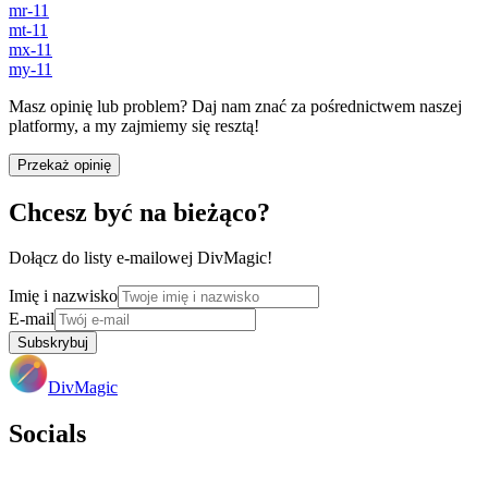
mr-11
mt-11
mx-11
my-11
Masz opinię lub problem? Daj nam znać za pośrednictwem naszej
platformy, a my zajmiemy się resztą!
Przekaż opinię
Chcesz być na bieżąco?
Dołącz do listy e-mailowej DivMagic!
Imię i nazwisko
E-mail
Subskrybuj
DivMagic
Socials