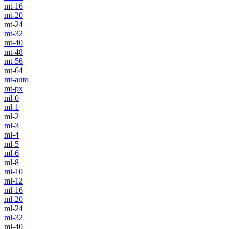
mt-16
mt-20
mt-24
mt-32
mt-40
mt-48
mt-56
mt-64
mt-auto
mt-px
ml-0
ml-1
ml-2
ml-3
ml-4
ml-5
ml-6
ml-8
ml-10
ml-12
ml-16
ml-20
ml-24
ml-32
ml-40