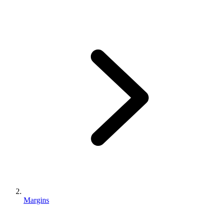
Margins