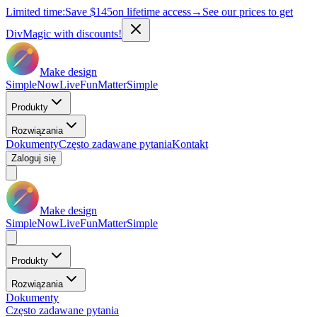
Limited time:
Save
$145
on lifetime access
→
See our prices to get
DivMagic with discounts!
Make design
Simple
Now
Live
Fun
Matter
Simple
Produkty
Rozwiązania
Dokumenty
Często zadawane pytania
Kontakt
Zaloguj się
Make design
Simple
Now
Live
Fun
Matter
Simple
Produkty
Rozwiązania
Dokumenty
Często zadawane pytania