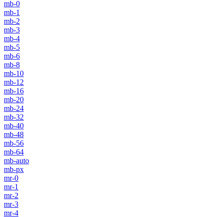
mb-0
mb-1
mb-2
mb-3
mb-4
mb-5
mb-6
mb-8
mb-10
mb-12
mb-16
mb-20
mb-24
mb-32
mb-40
mb-48
mb-56
mb-64
mb-auto
mb-px
mr-0
mr-1
mr-2
mr-3
mr-4