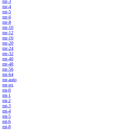
mr-3
mr-4
mr-5
mr-6
mr-8
mr-10
mr-12
mr-16
mr-20
mr-24
mr-32
mr-40
mr-48
mr-56
mr-64
mr-auto
mr-px
mt-0
mt-1
mt-2
mt-3
mt-4
mt-5
mt-6
mt-8