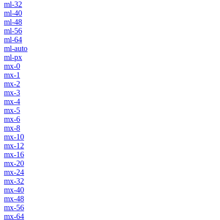
ml-32
ml-40
ml-48
ml-56
ml-64
ml-auto
ml-px
mx-0
mx-1
mx-2
mx-3
mx-4
mx-5
mx-6
mx-8
mx-10
mx-12
mx-16
mx-20
mx-24
mx-32
mx-40
mx-48
mx-56
mx-64