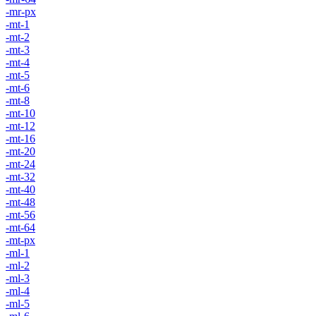
-mr-px
-mt-1
-mt-2
-mt-3
-mt-4
-mt-5
-mt-6
-mt-8
-mt-10
-mt-12
-mt-16
-mt-20
-mt-24
-mt-32
-mt-40
-mt-48
-mt-56
-mt-64
-mt-px
-ml-1
-ml-2
-ml-3
-ml-4
-ml-5