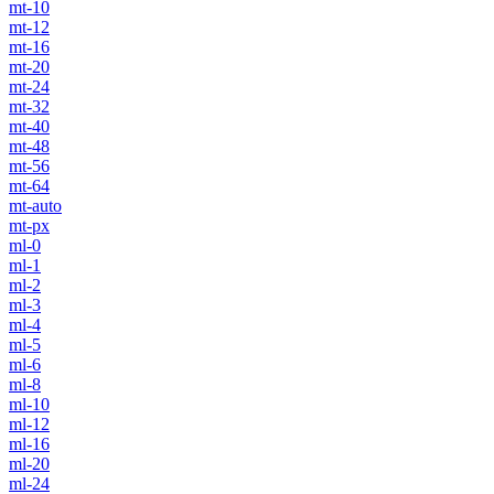
mt-10
mt-12
mt-16
mt-20
mt-24
mt-32
mt-40
mt-48
mt-56
mt-64
mt-auto
mt-px
ml-0
ml-1
ml-2
ml-3
ml-4
ml-5
ml-6
ml-8
ml-10
ml-12
ml-16
ml-20
ml-24