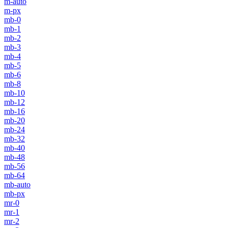
m-auto
m-px
mb-0
mb-1
mb-2
mb-3
mb-4
mb-5
mb-6
mb-8
mb-10
mb-12
mb-16
mb-20
mb-24
mb-32
mb-40
mb-48
mb-56
mb-64
mb-auto
mb-px
mr-0
mr-1
mr-2