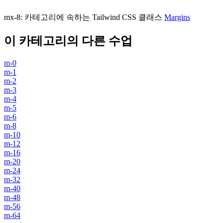
mx-8
:
카테고리에 속하는 Tailwind CSS 클래스
Margins
이 카테고리의 다른 수업
m-0
m-1
m-2
m-3
m-4
m-5
m-6
m-8
m-10
m-12
m-16
m-20
m-24
m-32
m-40
m-48
m-56
m-64