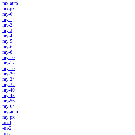
mx-auto
mx-px
my-0
my-1
my-2
my-3
my-4
my-5
my-6
my-8
my-10
my-12
my-16
my-20
my-24
my-32
my-40
my-48
my-56
my-64
my-auto
my-px
-m-1
-m-2
-m-3