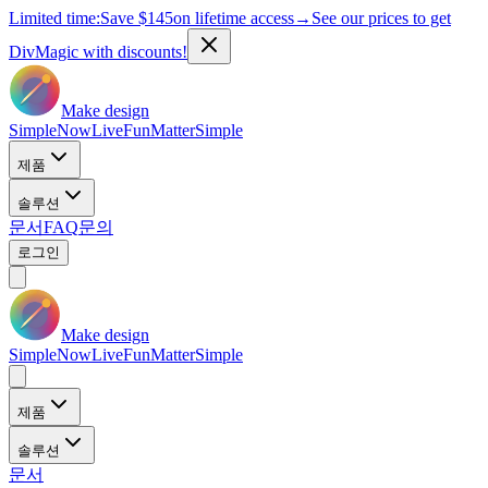
Limited time:
Save
$145
on lifetime access
→
See our prices to get
DivMagic with discounts!
Make design
Simple
Now
Live
Fun
Matter
Simple
제품
솔루션
문서
FAQ
문의
로그인
Make design
Simple
Now
Live
Fun
Matter
Simple
제품
솔루션
문서