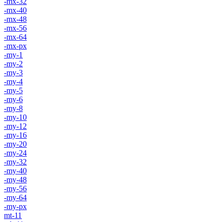
-mx-32
-mx-40
-mx-48
-mx-56
-mx-64
-mx-px
-my-1
-my-2
-my-3
-my-4
-my-5
-my-6
-my-8
-my-10
-my-12
-my-16
-my-20
-my-24
-my-32
-my-40
-my-48
-my-56
-my-64
-my-px
mt-11