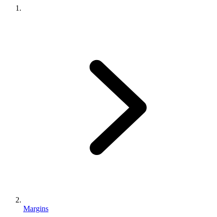
Margins