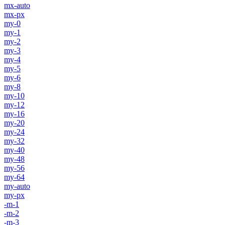
mx-auto
mx-px
my-0
my-1
my-2
my-3
my-4
my-5
my-6
my-8
my-10
my-12
my-16
my-20
my-24
my-32
my-40
my-48
my-56
my-64
my-auto
my-px
-m-1
-m-2
-m-3