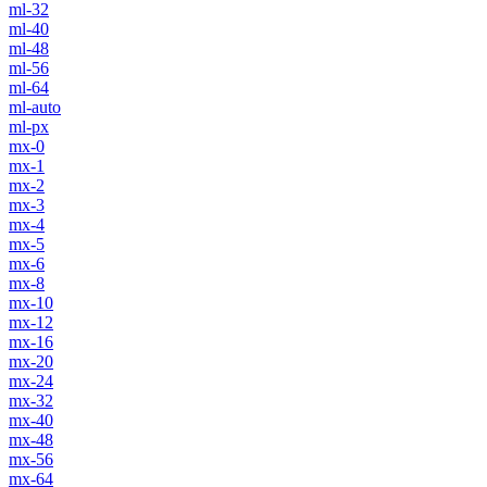
ml-32
ml-40
ml-48
ml-56
ml-64
ml-auto
ml-px
mx-0
mx-1
mx-2
mx-3
mx-4
mx-5
mx-6
mx-8
mx-10
mx-12
mx-16
mx-20
mx-24
mx-32
mx-40
mx-48
mx-56
mx-64