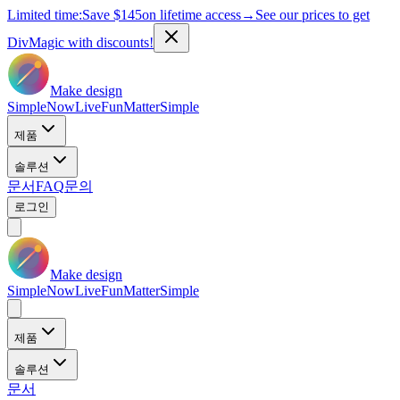
Limited time:
Save
$145
on lifetime access
→
See our prices to get
DivMagic with discounts!
Make design
Simple
Now
Live
Fun
Matter
Simple
제품
솔루션
문서
FAQ
문의
로그인
Make design
Simple
Now
Live
Fun
Matter
Simple
제품
솔루션
문서