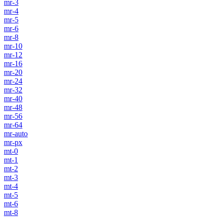
mr-3
mr-4
mr-5
mr-6
mr-8
mr-10
mr-12
mr-16
mr-20
mr-24
mr-32
mr-40
mr-48
mr-56
mr-64
mr-auto
mr-px
mt-0
mt-1
mt-2
mt-3
mt-4
mt-5
mt-6
mt-8