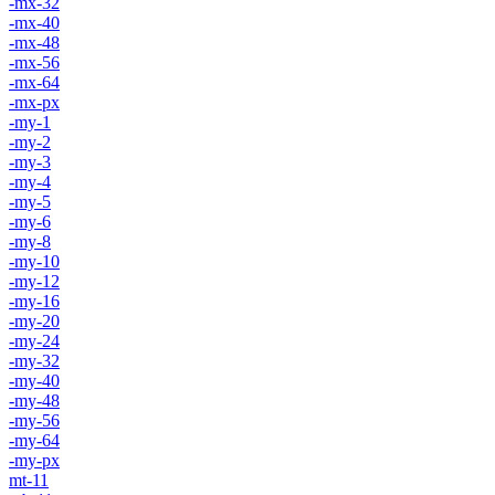
-mx-32
-mx-40
-mx-48
-mx-56
-mx-64
-mx-px
-my-1
-my-2
-my-3
-my-4
-my-5
-my-6
-my-8
-my-10
-my-12
-my-16
-my-20
-my-24
-my-32
-my-40
-my-48
-my-56
-my-64
-my-px
mt-11