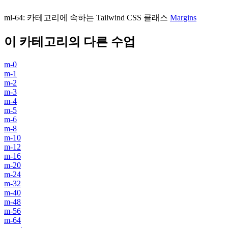
ml-64
:
카테고리에 속하는 Tailwind CSS 클래스
Margins
이 카테고리의 다른 수업
m-0
m-1
m-2
m-3
m-4
m-5
m-6
m-8
m-10
m-12
m-16
m-20
m-24
m-32
m-40
m-48
m-56
m-64