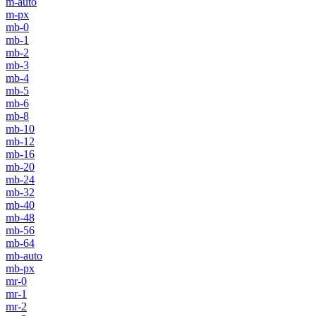
m-auto
m-px
mb-0
mb-1
mb-2
mb-3
mb-4
mb-5
mb-6
mb-8
mb-10
mb-12
mb-16
mb-20
mb-24
mb-32
mb-40
mb-48
mb-56
mb-64
mb-auto
mb-px
mr-0
mr-1
mr-2