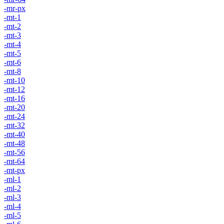
-mr-px
-mt-1
-mt-2
-mt-3
-mt-4
-mt-5
-mt-6
-mt-8
-mt-10
-mt-12
-mt-16
-mt-20
-mt-24
-mt-32
-mt-40
-mt-48
-mt-56
-mt-64
-mt-px
-ml-1
-ml-2
-ml-3
-ml-4
-ml-5