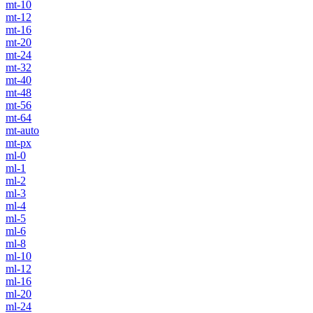
mt-10
mt-12
mt-16
mt-20
mt-24
mt-32
mt-40
mt-48
mt-56
mt-64
mt-auto
mt-px
ml-0
ml-1
ml-2
ml-3
ml-4
ml-5
ml-6
ml-8
ml-10
ml-12
ml-16
ml-20
ml-24