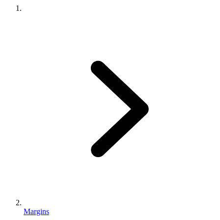
Margins