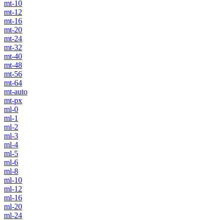
mt-10
mt-12
mt-16
mt-20
mt-24
mt-32
mt-40
mt-48
mt-56
mt-64
mt-auto
mt-px
ml-0
ml-1
ml-2
ml-3
ml-4
ml-5
ml-6
ml-8
ml-10
ml-12
ml-16
ml-20
ml-24