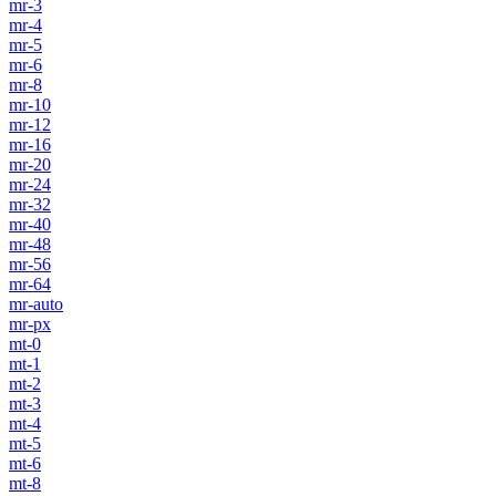
mr-3
mr-4
mr-5
mr-6
mr-8
mr-10
mr-12
mr-16
mr-20
mr-24
mr-32
mr-40
mr-48
mr-56
mr-64
mr-auto
mr-px
mt-0
mt-1
mt-2
mt-3
mt-4
mt-5
mt-6
mt-8