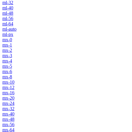
ml-32
ml-40
ml-48
ml-56
ml-64
ml-auto
ml-px
mx-0
mx-1
mx-2
mx-3
mx-4
mx-5
mx-6
mx-8
mx-10
mx-12
mx-16
mx-20
mx-24
mx-32
mx-40
mx-48
mx-56
mx-64