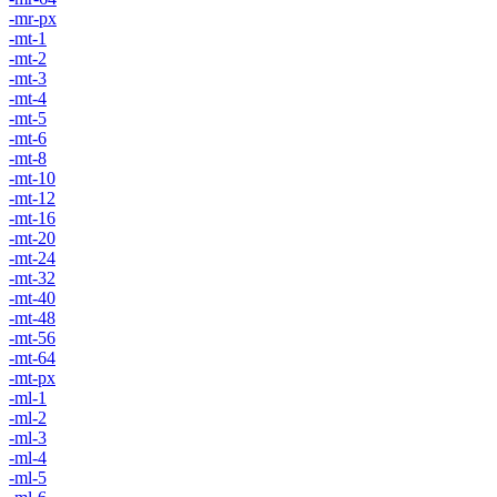
-mr-px
-mt-1
-mt-2
-mt-3
-mt-4
-mt-5
-mt-6
-mt-8
-mt-10
-mt-12
-mt-16
-mt-20
-mt-24
-mt-32
-mt-40
-mt-48
-mt-56
-mt-64
-mt-px
-ml-1
-ml-2
-ml-3
-ml-4
-ml-5