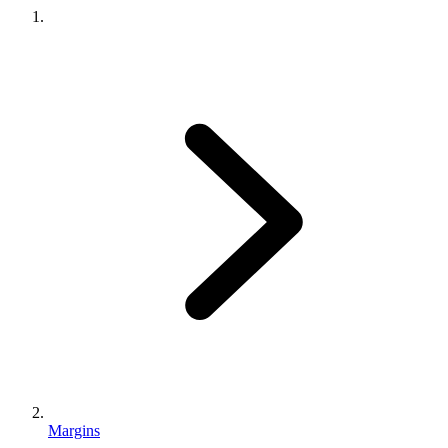
Margins