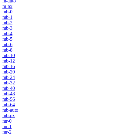
m-auto
m-px
mb-0
mb-1
mb-2
mb-3
mb-4
mb-5
mb-6
mb-8
mb-10
mb-12
mb-16
mb-20
mb-24
mb-32
mb-40
mb-48
mb-56
mb-64
mb-auto
mb-px
mr-0
mr-1
mr-2