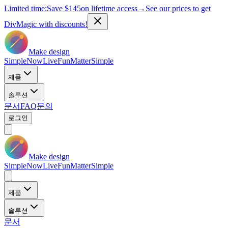
Limited time:
Save
$145
on lifetime access
→
See our prices to get
DivMagic with discounts!
Make design
Simple
Now
Live
Fun
Matter
Simple
제품
솔루션
문서
FAQ
문의
로그인
Make design
Simple
Now
Live
Fun
Matter
Simple
제품
솔루션
문서