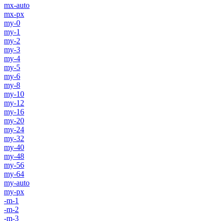
mx-auto
mx-px
my-0
my-1
my-2
my-3
my-4
my-5
my-6
my-8
my-10
my-12
my-16
my-20
my-24
my-32
my-40
my-48
my-56
my-64
my-auto
my-px
-m-1
-m-2
-m-3