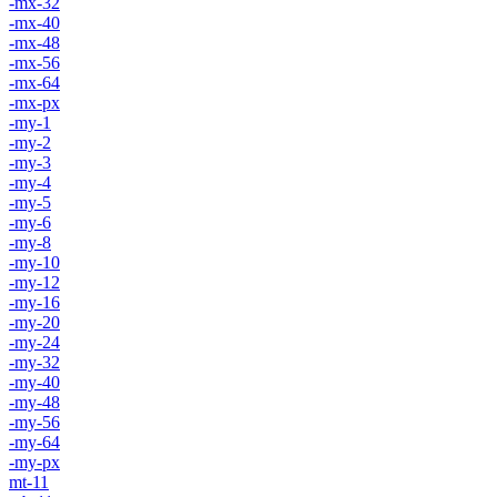
-mx-32
-mx-40
-mx-48
-mx-56
-mx-64
-mx-px
-my-1
-my-2
-my-3
-my-4
-my-5
-my-6
-my-8
-my-10
-my-12
-my-16
-my-20
-my-24
-my-32
-my-40
-my-48
-my-56
-my-64
-my-px
mt-11