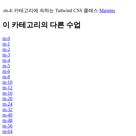
-m-4
:
카테고리에 속하는 Tailwind CSS 클래스
Margins
이 카테고리의 다른 수업
m-0
m-1
m-2
m-3
m-4
m-5
m-6
m-8
m-10
m-12
m-16
m-20
m-24
m-32
m-40
m-48
m-56
m-64