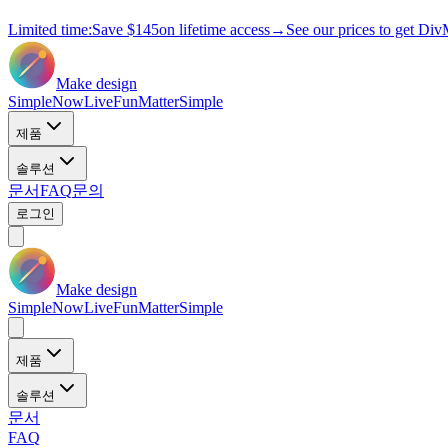
Limited time:
Save
$145
on lifetime access
→
See our prices to get Div
Make design
Simple
Now
Live
Fun
Matter
Simple
제품
솔루션
문서
FAQ
문의
로그인
Make design
Simple
Now
Live
Fun
Matter
Simple
제품
솔루션
문서
FAQ