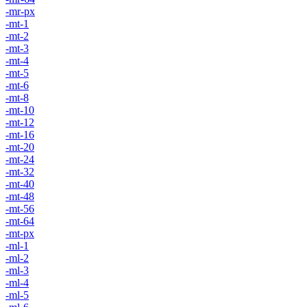
-mr-px
-mt-1
-mt-2
-mt-3
-mt-4
-mt-5
-mt-6
-mt-8
-mt-10
-mt-12
-mt-16
-mt-20
-mt-24
-mt-32
-mt-40
-mt-48
-mt-56
-mt-64
-mt-px
-ml-1
-ml-2
-ml-3
-ml-4
-ml-5