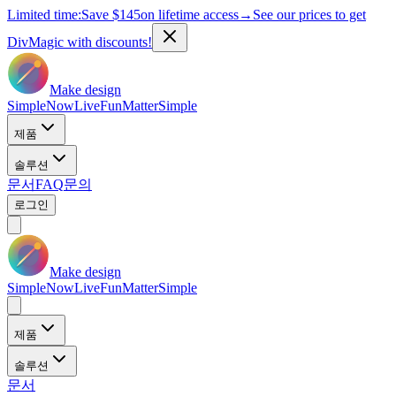
Limited time:
Save
$145
on lifetime access
→
See our prices to get
DivMagic with discounts!
Make design
Simple
Now
Live
Fun
Matter
Simple
제품
솔루션
문서
FAQ
문의
로그인
Make design
Simple
Now
Live
Fun
Matter
Simple
제품
솔루션
문서