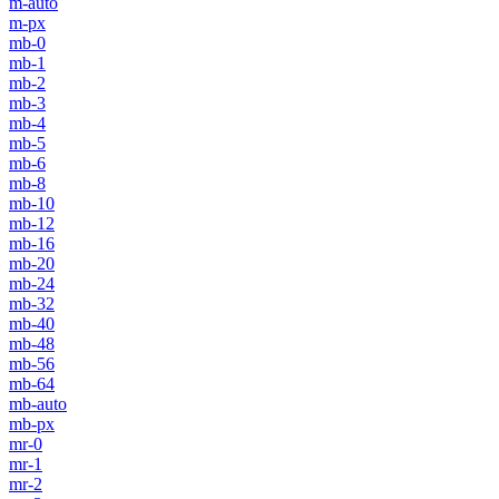
m-auto
m-px
mb-0
mb-1
mb-2
mb-3
mb-4
mb-5
mb-6
mb-8
mb-10
mb-12
mb-16
mb-20
mb-24
mb-32
mb-40
mb-48
mb-56
mb-64
mb-auto
mb-px
mr-0
mr-1
mr-2