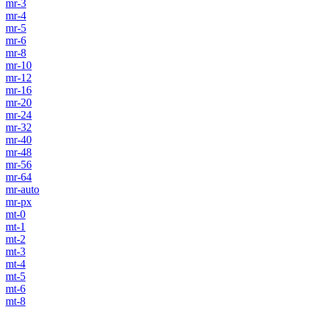
mr-3
mr-4
mr-5
mr-6
mr-8
mr-10
mr-12
mr-16
mr-20
mr-24
mr-32
mr-40
mr-48
mr-56
mr-64
mr-auto
mr-px
mt-0
mt-1
mt-2
mt-3
mt-4
mt-5
mt-6
mt-8