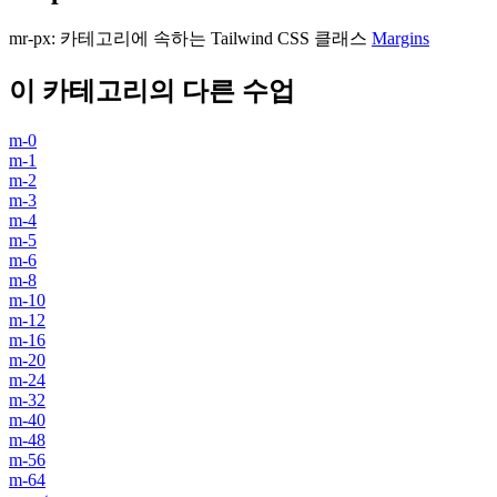
mr-px
:
카테고리에 속하는 Tailwind CSS 클래스
Margins
이 카테고리의 다른 수업
m-0
m-1
m-2
m-3
m-4
m-5
m-6
m-8
m-10
m-12
m-16
m-20
m-24
m-32
m-40
m-48
m-56
m-64