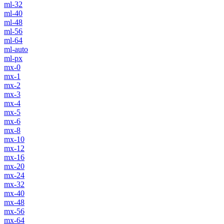
ml-32
ml-40
ml-48
ml-56
ml-64
ml-auto
ml-px
mx-0
mx-1
mx-2
mx-3
mx-4
mx-5
mx-6
mx-8
mx-10
mx-12
mx-16
mx-20
mx-24
mx-32
mx-40
mx-48
mx-56
mx-64