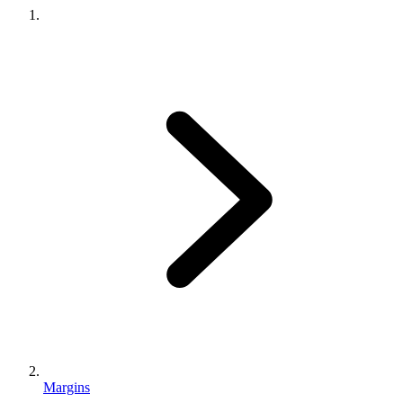
Margins