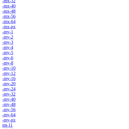
-mx-32
-mx-40
-mx-48
-mx-56
-mx-64
-mx-px
-my-1
-my-2
-my-3
-my-4
-my-5
-my-6
-my-8
-my-10
-my-12
-my-16
-my-20
-my-24
-my-32
-my-40
-my-48
-my-56
-my-64
-my-px
mt-11