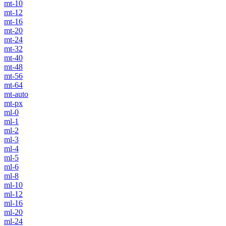
mt-10
mt-12
mt-16
mt-20
mt-24
mt-32
mt-40
mt-48
mt-56
mt-64
mt-auto
mt-px
ml-0
ml-1
ml-2
ml-3
ml-4
ml-5
ml-6
ml-8
ml-10
ml-12
ml-16
ml-20
ml-24