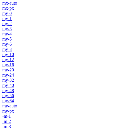
mx-auto
mx-px
my-0
my-1
my-2
my-3
my-4
my-5
my-6
my-8
my-10
my-12
my-16
my-20
my-24
my-32
my-40
my-48
my-56
my-64
my-auto
my-px
-m-1
-m-2
-m-3