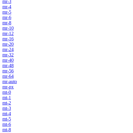
mr-3
mr-4
mr-5
mr-6
mr-8
mr-10
mr-12
mr-16
mr-20
mr-24
mr-32
mr-40
mr-48
mr-56
mr-64
mr-auto
mr-px
mt-0
mt-1
mt-2
mt-3
mt-4
mt-5
mt-6
mt-8