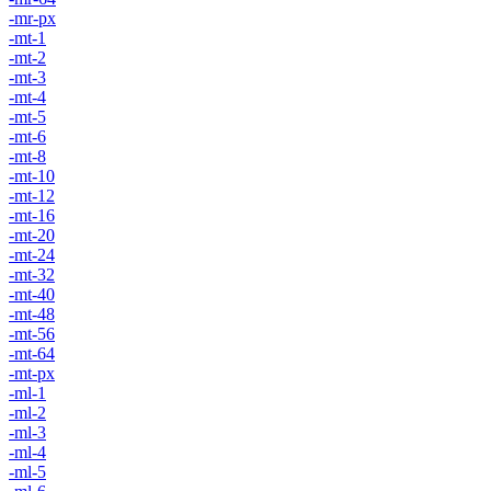
-mr-px
-mt-1
-mt-2
-mt-3
-mt-4
-mt-5
-mt-6
-mt-8
-mt-10
-mt-12
-mt-16
-mt-20
-mt-24
-mt-32
-mt-40
-mt-48
-mt-56
-mt-64
-mt-px
-ml-1
-ml-2
-ml-3
-ml-4
-ml-5