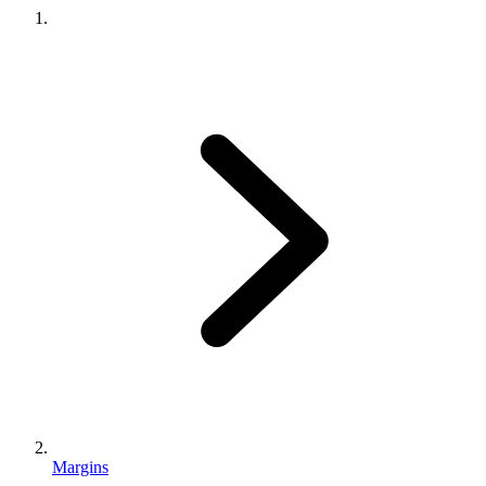
Margins