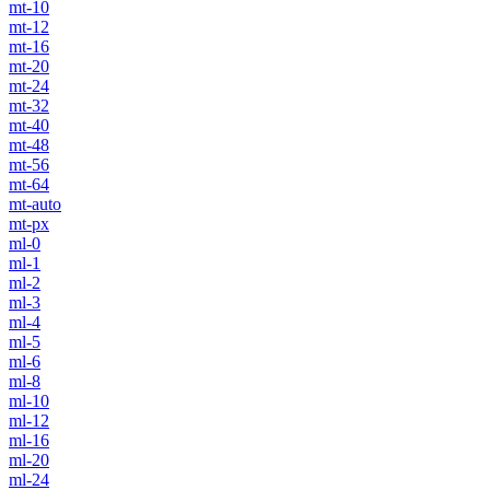
mt-10
mt-12
mt-16
mt-20
mt-24
mt-32
mt-40
mt-48
mt-56
mt-64
mt-auto
mt-px
ml-0
ml-1
ml-2
ml-3
ml-4
ml-5
ml-6
ml-8
ml-10
ml-12
ml-16
ml-20
ml-24