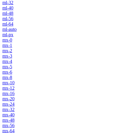
ml-32
ml-40
ml-48
ml-56
ml-64
ml-auto
ml-px
mx-0
mx-1
mx-2
mx-3
mx-4
mx-5
mx-6
mx-8
mx-10
mx-12
mx-16
mx-20
mx-24
mx-32
mx-40
mx-48
mx-56
mx-64