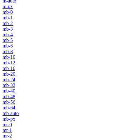
m-auto
m-px
mb-0
mb-1
mb-2
mb-3
mb-4
mb-5
mb-6
mb-8
mb-10
mb-12
mb-16
mb-20
mb-24
mb-32
mb-40
mb-48
mb-56
mb-64
mb-auto
mb-px
mr-0
mr-1
mr-2