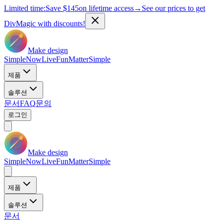
Limited time:
Save
$145
on lifetime access
→
See our prices to get
DivMagic with discounts!
Make design
Simple
Now
Live
Fun
Matter
Simple
제품
솔루션
문서
FAQ
문의
로그인
Make design
Simple
Now
Live
Fun
Matter
Simple
제품
솔루션
문서