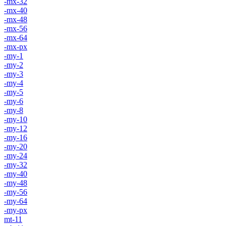
-mx-32
-mx-40
-mx-48
-mx-56
-mx-64
-mx-px
-my-1
-my-2
-my-3
-my-4
-my-5
-my-6
-my-8
-my-10
-my-12
-my-16
-my-20
-my-24
-my-32
-my-40
-my-48
-my-56
-my-64
-my-px
mt-11