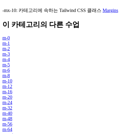
-mx-10
:
카테고리에 속하는 Tailwind CSS 클래스
Margins
이 카테고리의 다른 수업
m-0
m-1
m-2
m-3
m-4
m-5
m-6
m-8
m-10
m-12
m-16
m-20
m-24
m-32
m-40
m-48
m-56
m-64