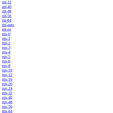
ml-32
ml-40
ml-48
ml-56
ml-64
ml-auto
ml-px
mx-0
mx-1
mx-2
mx-3
mx-4
mx-5
mx-6
mx-8
mx-10
mx-12
mx-16
mx-20
mx-24
mx-32
mx-40
mx-48
mx-56
mx-64