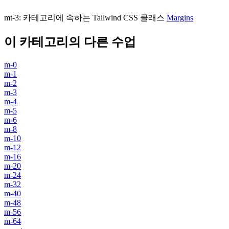
mt-3
:
카테고리에 속하는 Tailwind CSS 클래스
Margins
이 카테고리의 다른 수업
m-0
m-1
m-2
m-3
m-4
m-5
m-6
m-8
m-10
m-12
m-16
m-20
m-24
m-32
m-40
m-48
m-56
m-64