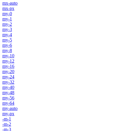
mx-auto
mx-px
my-0
my-1
my-2
my-3
my-4
my-5
my-6
my-8
my-10
my-12
my-16
my-20
my-24
my-32
my-40
my-48
my-56
my-64
my-auto
my-px
-m-1
-m-2
-m-3