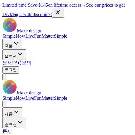
Limited time:
Save
$145
on lifetime access
→
See our prices to get
DivMagic with discounts!
Make design
Simple
Now
Live
Fun
Matter
Simple
제품
솔루션
문서
FAQ
문의
로그인
Make design
Simple
Now
Live
Fun
Matter
Simple
제품
솔루션
문서