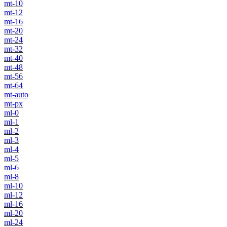
mt-10
mt-12
mt-16
mt-20
mt-24
mt-32
mt-40
mt-48
mt-56
mt-64
mt-auto
mt-px
ml-0
ml-1
ml-2
ml-3
ml-4
ml-5
ml-6
ml-8
ml-10
ml-12
ml-16
ml-20
ml-24