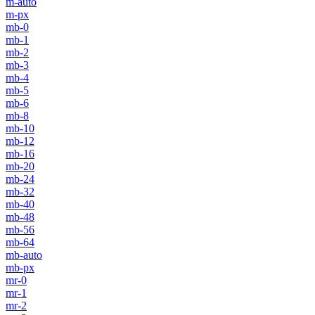
m-auto
m-px
mb-0
mb-1
mb-2
mb-3
mb-4
mb-5
mb-6
mb-8
mb-10
mb-12
mb-16
mb-20
mb-24
mb-32
mb-40
mb-48
mb-56
mb-64
mb-auto
mb-px
mr-0
mr-1
mr-2