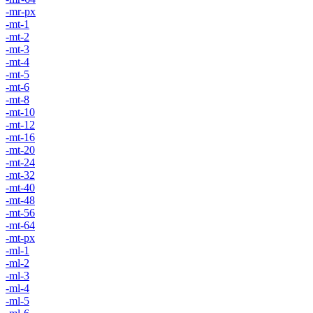
-mr-px
-mt-1
-mt-2
-mt-3
-mt-4
-mt-5
-mt-6
-mt-8
-mt-10
-mt-12
-mt-16
-mt-20
-mt-24
-mt-32
-mt-40
-mt-48
-mt-56
-mt-64
-mt-px
-ml-1
-ml-2
-ml-3
-ml-4
-ml-5