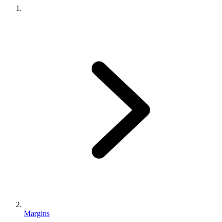
Margins