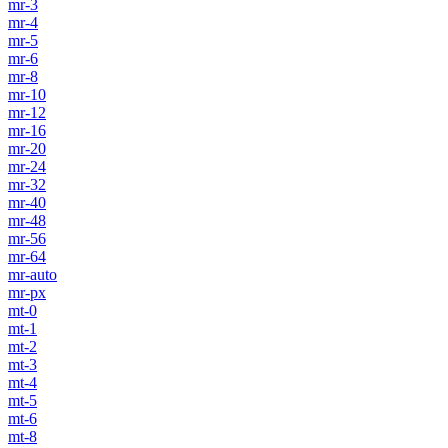
mr-3
mr-4
mr-5
mr-6
mr-8
mr-10
mr-12
mr-16
mr-20
mr-24
mr-32
mr-40
mr-48
mr-56
mr-64
mr-auto
mr-px
mt-0
mt-1
mt-2
mt-3
mt-4
mt-5
mt-6
mt-8