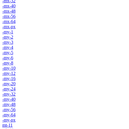
-mx-32
-mx-40
-mx-48
-mx-56
-mx-64
-mx-px
-my-1
-my-2
-my-3
-my-4
-my-5
-my-6
-my-8
-my-10
-my-12
-my-16
-my-20
-my-24
-my-32
-my-40
-my-48
-my-56
-my-64
-my-px
mt-11