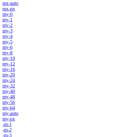
mx-auto
mx-px
my-0
my-1
my-2
my-3
my-4
my-5
my-6
my-8
my-10
my-12
my-16
my-20
my-24
my-32
my-40
my-48
my-56
my-64
my-auto
my-px
-m-1
-m-2
-m-3