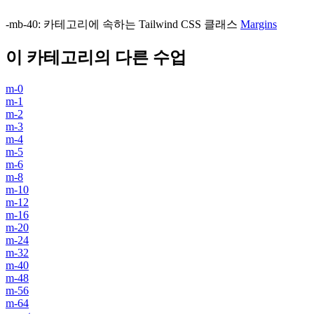
-mb-40
:
카테고리에 속하는 Tailwind CSS 클래스
Margins
이 카테고리의 다른 수업
m-0
m-1
m-2
m-3
m-4
m-5
m-6
m-8
m-10
m-12
m-16
m-20
m-24
m-32
m-40
m-48
m-56
m-64