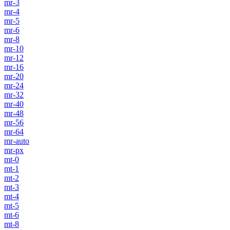
mr-3
mr-4
mr-5
mr-6
mr-8
mr-10
mr-12
mr-16
mr-20
mr-24
mr-32
mr-40
mr-48
mr-56
mr-64
mr-auto
mr-px
mt-0
mt-1
mt-2
mt-3
mt-4
mt-5
mt-6
mt-8