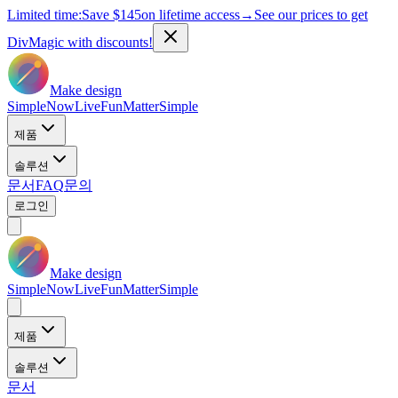
Limited time:
Save
$145
on lifetime access
→
See our prices to get
DivMagic with discounts!
Make design
Simple
Now
Live
Fun
Matter
Simple
제품
솔루션
문서
FAQ
문의
로그인
Make design
Simple
Now
Live
Fun
Matter
Simple
제품
솔루션
문서