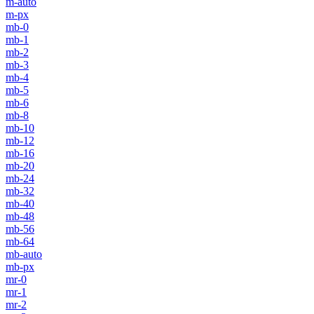
m-auto
m-px
mb-0
mb-1
mb-2
mb-3
mb-4
mb-5
mb-6
mb-8
mb-10
mb-12
mb-16
mb-20
mb-24
mb-32
mb-40
mb-48
mb-56
mb-64
mb-auto
mb-px
mr-0
mr-1
mr-2