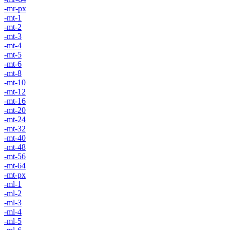
-mr-px
-mt-1
-mt-2
-mt-3
-mt-4
-mt-5
-mt-6
-mt-8
-mt-10
-mt-12
-mt-16
-mt-20
-mt-24
-mt-32
-mt-40
-mt-48
-mt-56
-mt-64
-mt-px
-ml-1
-ml-2
-ml-3
-ml-4
-ml-5