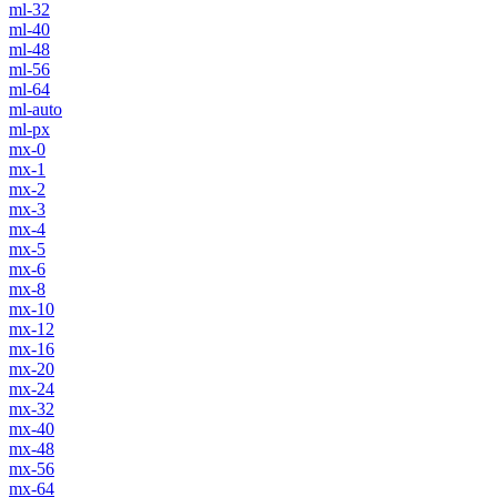
ml-32
ml-40
ml-48
ml-56
ml-64
ml-auto
ml-px
mx-0
mx-1
mx-2
mx-3
mx-4
mx-5
mx-6
mx-8
mx-10
mx-12
mx-16
mx-20
mx-24
mx-32
mx-40
mx-48
mx-56
mx-64