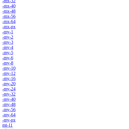
-mx-32
-mx-40
-mx-48
-mx-56
-mx-64
-mx-px
-my-1
-my-2
-my-3
-my-4
-my-5
-my-6
-my-8
-my-10
-my-12
-my-16
-my-20
-my-24
-my-32
-my-40
-my-48
-my-56
-my-64
-my-px
mt-11