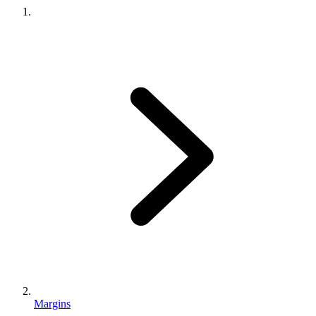
Margins