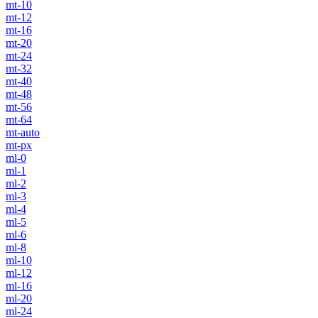
mt-10
mt-12
mt-16
mt-20
mt-24
mt-32
mt-40
mt-48
mt-56
mt-64
mt-auto
mt-px
ml-0
ml-1
ml-2
ml-3
ml-4
ml-5
ml-6
ml-8
ml-10
ml-12
ml-16
ml-20
ml-24