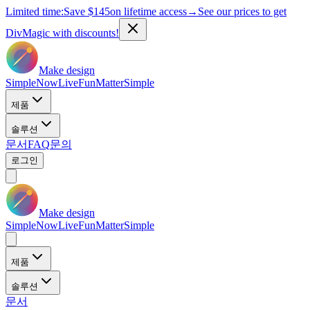
Limited time:
Save
$145
on lifetime access
→
See our prices to get
DivMagic with discounts!
Make design
Simple
Now
Live
Fun
Matter
Simple
제품
솔루션
문서
FAQ
문의
로그인
Make design
Simple
Now
Live
Fun
Matter
Simple
제품
솔루션
문서