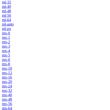
ml-32
ml-40
ml-48
ml-56
ml-64
ml-auto
ml-px
mx-0
mx-1
mx-2
mx-3
mx-4
mx-5
mx-6
mx-8
mx-10
mx-12
mx-16
mx-20
mx-24
mx-32
mx-40
mx-48
mx-56
mx-64