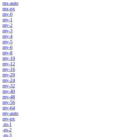
mx-auto
mx-px
my-0
my-1
my-2
my-3
my-4
my-5
my-6
my-8
my-10
my-12
my-16
my-20
my-24
my-32
my-40
my-48
my-56
my-64
my-auto
my-px
-m-1
-m-2
-m-3