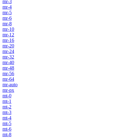
mr-3
mr-4
mr-5
mr-6
mr-8
mr-10
mr-12
mr-16
mr-20
mr-24
mr-32
mr-40
mr-48
mr-56
mr-64
mr-auto
mr-px
mt-0
mt-1
mt-2
mt-3
mt-4
mt-5
mt-6
mt-8