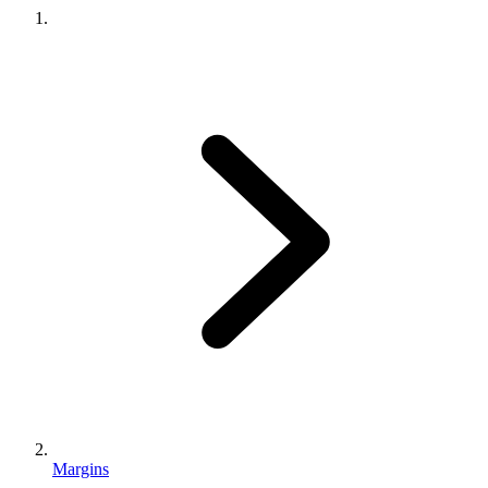
Margins