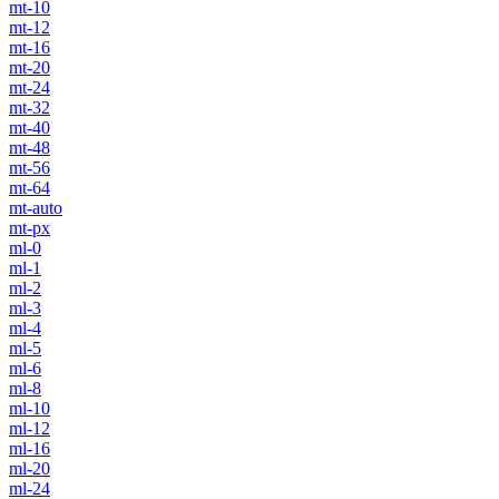
mt-10
mt-12
mt-16
mt-20
mt-24
mt-32
mt-40
mt-48
mt-56
mt-64
mt-auto
mt-px
ml-0
ml-1
ml-2
ml-3
ml-4
ml-5
ml-6
ml-8
ml-10
ml-12
ml-16
ml-20
ml-24