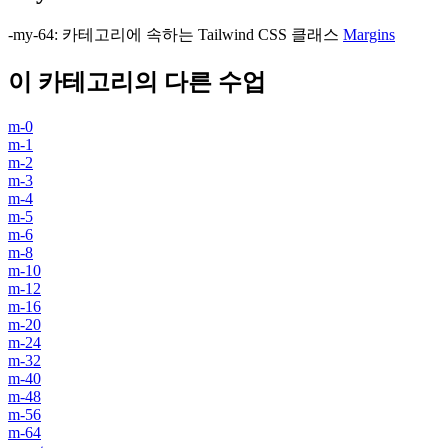
-my-64
:
카테고리에 속하는 Tailwind CSS 클래스
Margins
이 카테고리의 다른 수업
m-0
m-1
m-2
m-3
m-4
m-5
m-6
m-8
m-10
m-12
m-16
m-20
m-24
m-32
m-40
m-48
m-56
m-64