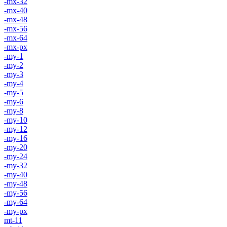
-mx-32
-mx-40
-mx-48
-mx-56
-mx-64
-mx-px
-my-1
-my-2
-my-3
-my-4
-my-5
-my-6
-my-8
-my-10
-my-12
-my-16
-my-20
-my-24
-my-32
-my-40
-my-48
-my-56
-my-64
-my-px
mt-11