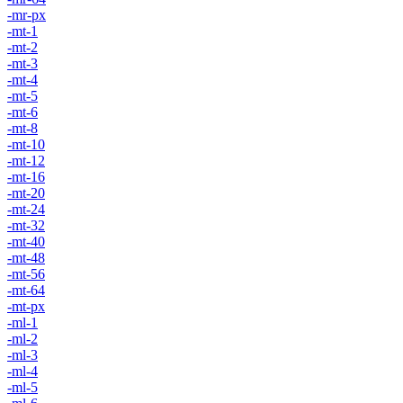
-mr-px
-mt-1
-mt-2
-mt-3
-mt-4
-mt-5
-mt-6
-mt-8
-mt-10
-mt-12
-mt-16
-mt-20
-mt-24
-mt-32
-mt-40
-mt-48
-mt-56
-mt-64
-mt-px
-ml-1
-ml-2
-ml-3
-ml-4
-ml-5