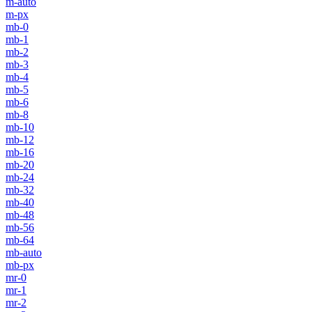
m-auto
m-px
mb-0
mb-1
mb-2
mb-3
mb-4
mb-5
mb-6
mb-8
mb-10
mb-12
mb-16
mb-20
mb-24
mb-32
mb-40
mb-48
mb-56
mb-64
mb-auto
mb-px
mr-0
mr-1
mr-2