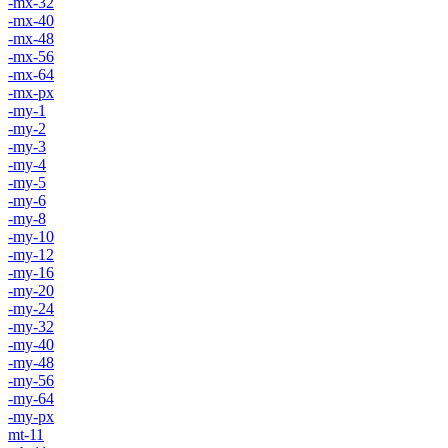
-mx-32
-mx-40
-mx-48
-mx-56
-mx-64
-mx-px
-my-1
-my-2
-my-3
-my-4
-my-5
-my-6
-my-8
-my-10
-my-12
-my-16
-my-20
-my-24
-my-32
-my-40
-my-48
-my-56
-my-64
-my-px
mt-11