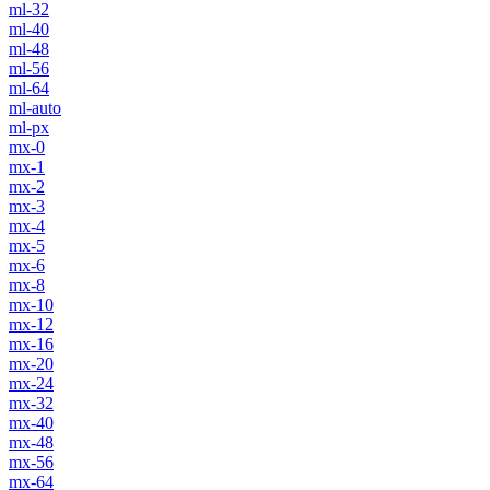
ml-32
ml-40
ml-48
ml-56
ml-64
ml-auto
ml-px
mx-0
mx-1
mx-2
mx-3
mx-4
mx-5
mx-6
mx-8
mx-10
mx-12
mx-16
mx-20
mx-24
mx-32
mx-40
mx-48
mx-56
mx-64