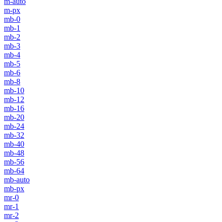
m-auto
m-px
mb-0
mb-1
mb-2
mb-3
mb-4
mb-5
mb-6
mb-8
mb-10
mb-12
mb-16
mb-20
mb-24
mb-32
mb-40
mb-48
mb-56
mb-64
mb-auto
mb-px
mr-0
mr-1
mr-2