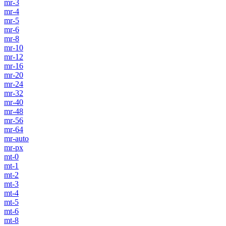
mr-3
mr-4
mr-5
mr-6
mr-8
mr-10
mr-12
mr-16
mr-20
mr-24
mr-32
mr-40
mr-48
mr-56
mr-64
mr-auto
mr-px
mt-0
mt-1
mt-2
mt-3
mt-4
mt-5
mt-6
mt-8