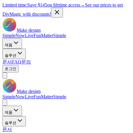
Limited time:
Save
$145
on lifetime access
→
See our prices to get
DivMagic with discounts!
Make design
Simple
Now
Live
Fun
Matter
Simple
제품
솔루션
문서
FAQ
문의
로그인
Make design
Simple
Now
Live
Fun
Matter
Simple
제품
솔루션
문서