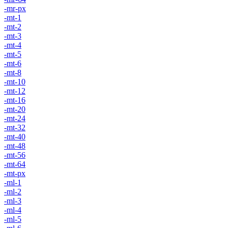
-mr-px
-mt-1
-mt-2
-mt-3
-mt-4
-mt-5
-mt-6
-mt-8
-mt-10
-mt-12
-mt-16
-mt-20
-mt-24
-mt-32
-mt-40
-mt-48
-mt-56
-mt-64
-mt-px
-ml-1
-ml-2
-ml-3
-ml-4
-ml-5