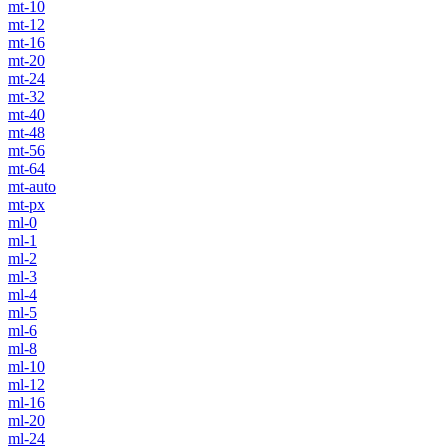
mt-10
mt-12
mt-16
mt-20
mt-24
mt-32
mt-40
mt-48
mt-56
mt-64
mt-auto
mt-px
ml-0
ml-1
ml-2
ml-3
ml-4
ml-5
ml-6
ml-8
ml-10
ml-12
ml-16
ml-20
ml-24