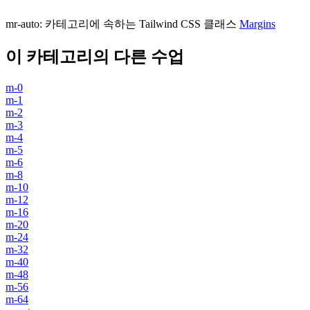
mr-auto
:
카테고리에 속하는 Tailwind CSS 클래스
Margins
이 카테고리의 다른 수업
m-0
m-1
m-2
m-3
m-4
m-5
m-6
m-8
m-10
m-12
m-16
m-20
m-24
m-32
m-40
m-48
m-56
m-64