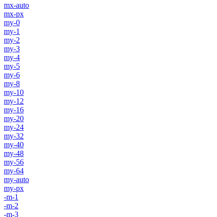
mx-auto
mx-px
my-0
my-1
my-2
my-3
my-4
my-5
my-6
my-8
my-10
my-12
my-16
my-20
my-24
my-32
my-40
my-48
my-56
my-64
my-auto
my-px
-m-1
-m-2
-m-3