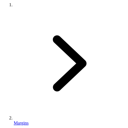
Margins