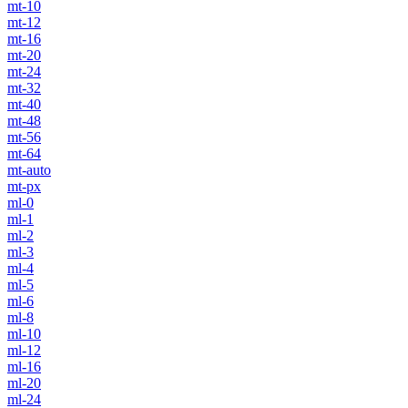
mt-10
mt-12
mt-16
mt-20
mt-24
mt-32
mt-40
mt-48
mt-56
mt-64
mt-auto
mt-px
ml-0
ml-1
ml-2
ml-3
ml-4
ml-5
ml-6
ml-8
ml-10
ml-12
ml-16
ml-20
ml-24