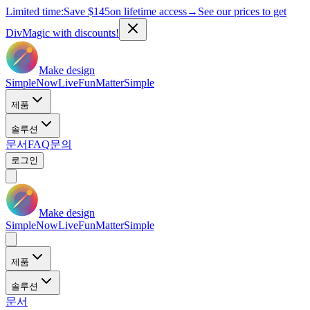
Limited time:
Save
$145
on lifetime access
→
See our prices to get
DivMagic with discounts!
Make design
Simple
Now
Live
Fun
Matter
Simple
제품
솔루션
문서
FAQ
문의
로그인
Make design
Simple
Now
Live
Fun
Matter
Simple
제품
솔루션
문서