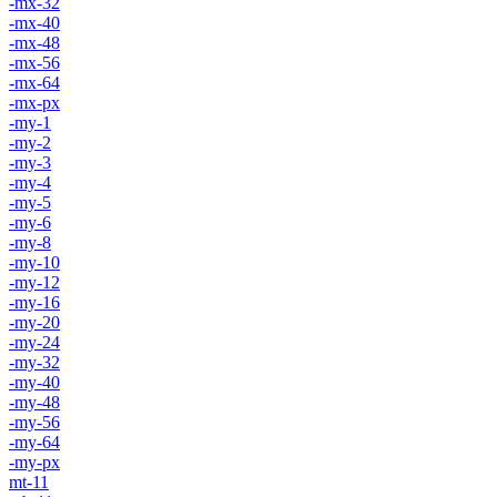
-mx-32
-mx-40
-mx-48
-mx-56
-mx-64
-mx-px
-my-1
-my-2
-my-3
-my-4
-my-5
-my-6
-my-8
-my-10
-my-12
-my-16
-my-20
-my-24
-my-32
-my-40
-my-48
-my-56
-my-64
-my-px
mt-11