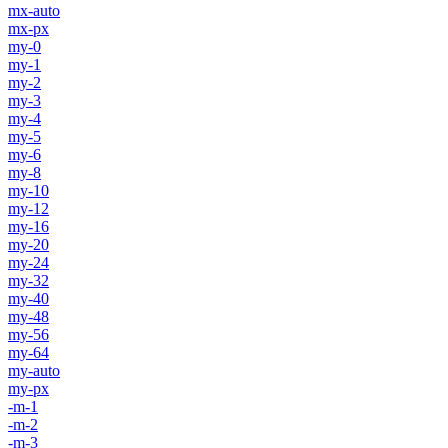
mx-auto
mx-px
my-0
my-1
my-2
my-3
my-4
my-5
my-6
my-8
my-10
my-12
my-16
my-20
my-24
my-32
my-40
my-48
my-56
my-64
my-auto
my-px
-m-1
-m-2
-m-3