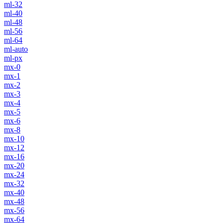
ml-32
ml-40
ml-48
ml-56
ml-64
ml-auto
ml-px
mx-0
mx-1
mx-2
mx-3
mx-4
mx-5
mx-6
mx-8
mx-10
mx-12
mx-16
mx-20
mx-24
mx-32
mx-40
mx-48
mx-56
mx-64