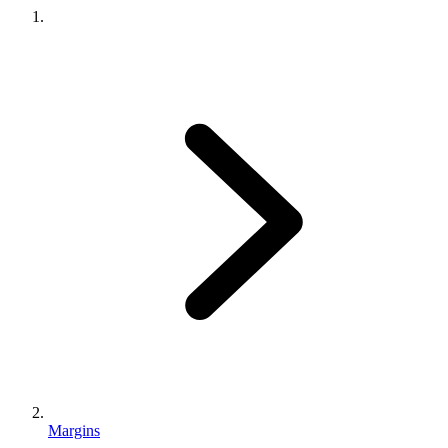
Margins