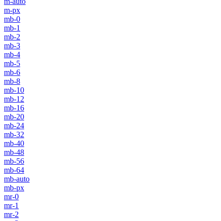
m-auto
m-px
mb-0
mb-1
mb-2
mb-3
mb-4
mb-5
mb-6
mb-8
mb-10
mb-12
mb-16
mb-20
mb-24
mb-32
mb-40
mb-48
mb-56
mb-64
mb-auto
mb-px
mr-0
mr-1
mr-2