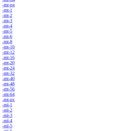
-mr-px
-mt-1
-mt-2
-mt-3
-mt-4
-mt-5
-mt-6
-mt-8
-mt-10
-mt-12
-mt-16
-mt-20
-mt-24
-mt-32
-mt-40
-mt-48
-mt-56
-mt-64
-mt-px
-ml-1
-ml-2
-ml-3
-ml-4
-ml-5