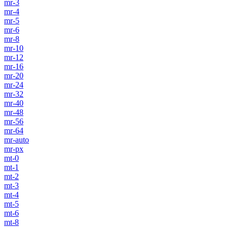
mr-3
mr-4
mr-5
mr-6
mr-8
mr-10
mr-12
mr-16
mr-20
mr-24
mr-32
mr-40
mr-48
mr-56
mr-64
mr-auto
mr-px
mt-0
mt-1
mt-2
mt-3
mt-4
mt-5
mt-6
mt-8