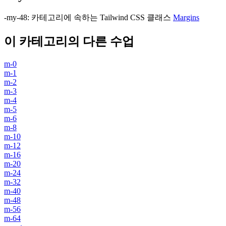
-my-48
:
카테고리에 속하는 Tailwind CSS 클래스
Margins
이 카테고리의 다른 수업
m-0
m-1
m-2
m-3
m-4
m-5
m-6
m-8
m-10
m-12
m-16
m-20
m-24
m-32
m-40
m-48
m-56
m-64