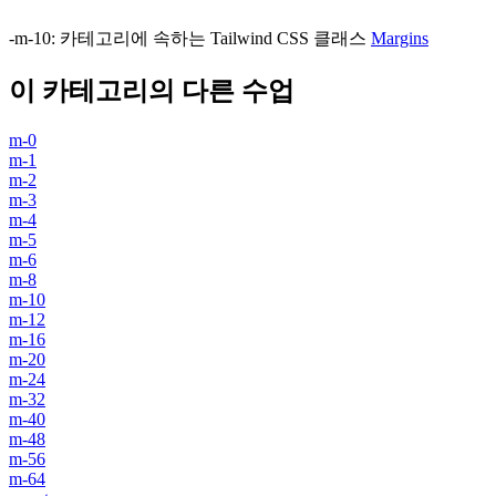
-m-10
:
카테고리에 속하는 Tailwind CSS 클래스
Margins
이 카테고리의 다른 수업
m-0
m-1
m-2
m-3
m-4
m-5
m-6
m-8
m-10
m-12
m-16
m-20
m-24
m-32
m-40
m-48
m-56
m-64