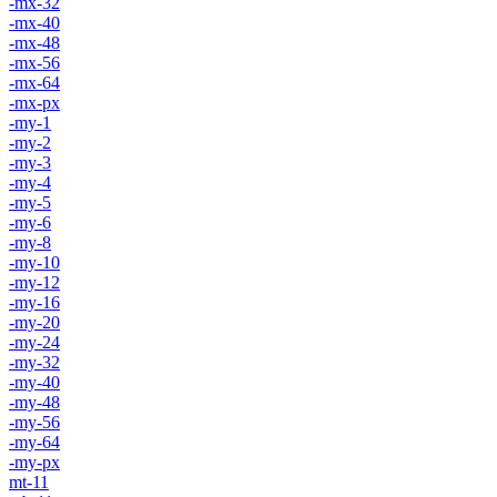
-mx-32
-mx-40
-mx-48
-mx-56
-mx-64
-mx-px
-my-1
-my-2
-my-3
-my-4
-my-5
-my-6
-my-8
-my-10
-my-12
-my-16
-my-20
-my-24
-my-32
-my-40
-my-48
-my-56
-my-64
-my-px
mt-11