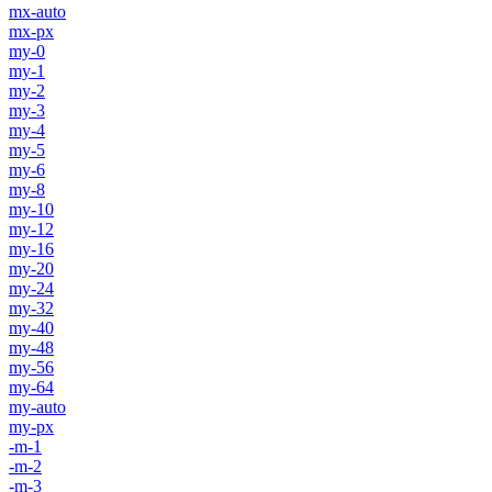
mx-auto
mx-px
my-0
my-1
my-2
my-3
my-4
my-5
my-6
my-8
my-10
my-12
my-16
my-20
my-24
my-32
my-40
my-48
my-56
my-64
my-auto
my-px
-m-1
-m-2
-m-3