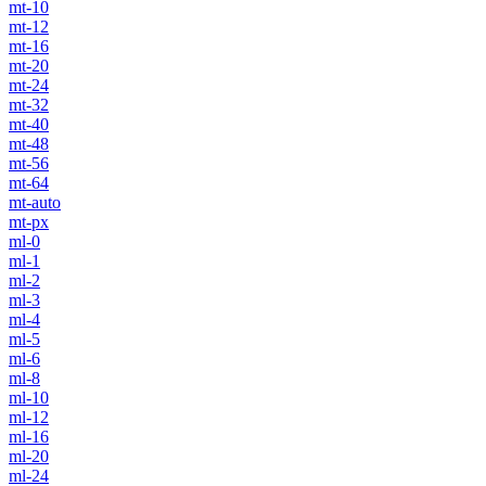
mt-10
mt-12
mt-16
mt-20
mt-24
mt-32
mt-40
mt-48
mt-56
mt-64
mt-auto
mt-px
ml-0
ml-1
ml-2
ml-3
ml-4
ml-5
ml-6
ml-8
ml-10
ml-12
ml-16
ml-20
ml-24