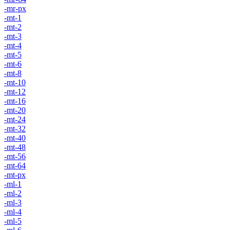
-mr-px
-mt-1
-mt-2
-mt-3
-mt-4
-mt-5
-mt-6
-mt-8
-mt-10
-mt-12
-mt-16
-mt-20
-mt-24
-mt-32
-mt-40
-mt-48
-mt-56
-mt-64
-mt-px
-ml-1
-ml-2
-ml-3
-ml-4
-ml-5