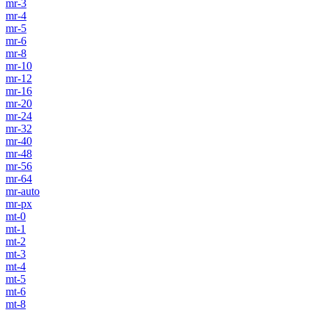
mr-3
mr-4
mr-5
mr-6
mr-8
mr-10
mr-12
mr-16
mr-20
mr-24
mr-32
mr-40
mr-48
mr-56
mr-64
mr-auto
mr-px
mt-0
mt-1
mt-2
mt-3
mt-4
mt-5
mt-6
mt-8