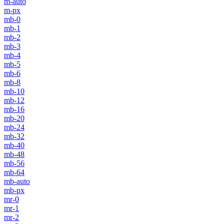
m-auto
m-px
mb-0
mb-1
mb-2
mb-3
mb-4
mb-5
mb-6
mb-8
mb-10
mb-12
mb-16
mb-20
mb-24
mb-32
mb-40
mb-48
mb-56
mb-64
mb-auto
mb-px
mr-0
mr-1
mr-2