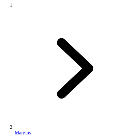
Margins