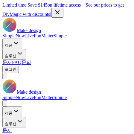
Limited time:
Save
$145
on lifetime access
→
See our prices to get
DivMagic with discounts!
Make design
Simple
Now
Live
Fun
Matter
Simple
제품
솔루션
문서
FAQ
문의
로그인
Make design
Simple
Now
Live
Fun
Matter
Simple
제품
솔루션
문서