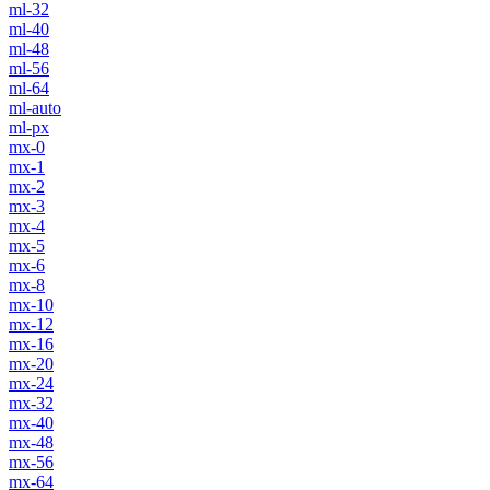
ml-32
ml-40
ml-48
ml-56
ml-64
ml-auto
ml-px
mx-0
mx-1
mx-2
mx-3
mx-4
mx-5
mx-6
mx-8
mx-10
mx-12
mx-16
mx-20
mx-24
mx-32
mx-40
mx-48
mx-56
mx-64