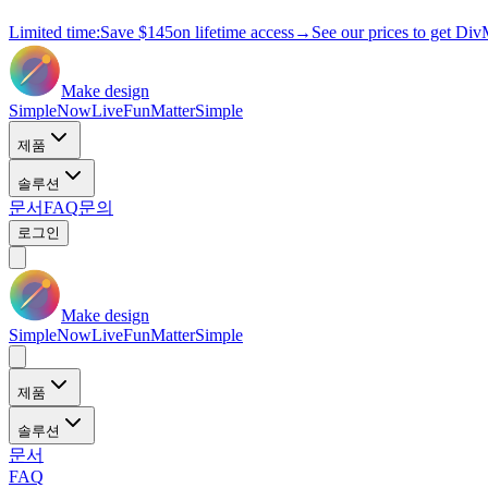
Limited time:
Save
$145
on lifetime access
→
See our prices to get Div
Make design
Simple
Now
Live
Fun
Matter
Simple
제품
솔루션
문서
FAQ
문의
로그인
Make design
Simple
Now
Live
Fun
Matter
Simple
제품
솔루션
문서
FAQ