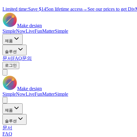
Limited time:
Save
$145
on lifetime access
→
See our prices to get Div
Make design
Simple
Now
Live
Fun
Matter
Simple
제품
솔루션
문서
FAQ
문의
로그인
Make design
Simple
Now
Live
Fun
Matter
Simple
제품
솔루션
문서
FAQ