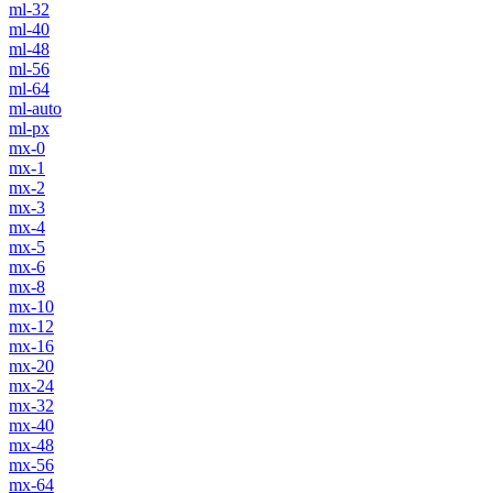
ml-32
ml-40
ml-48
ml-56
ml-64
ml-auto
ml-px
mx-0
mx-1
mx-2
mx-3
mx-4
mx-5
mx-6
mx-8
mx-10
mx-12
mx-16
mx-20
mx-24
mx-32
mx-40
mx-48
mx-56
mx-64