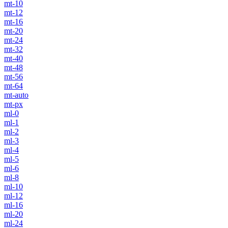
mt-10
mt-12
mt-16
mt-20
mt-24
mt-32
mt-40
mt-48
mt-56
mt-64
mt-auto
mt-px
ml-0
ml-1
ml-2
ml-3
ml-4
ml-5
ml-6
ml-8
ml-10
ml-12
ml-16
ml-20
ml-24