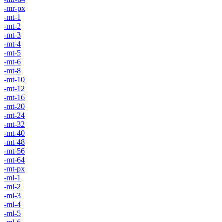
-mr-px
-mt-1
-mt-2
-mt-3
-mt-4
-mt-5
-mt-6
-mt-8
-mt-10
-mt-12
-mt-16
-mt-20
-mt-24
-mt-32
-mt-40
-mt-48
-mt-56
-mt-64
-mt-px
-ml-1
-ml-2
-ml-3
-ml-4
-ml-5