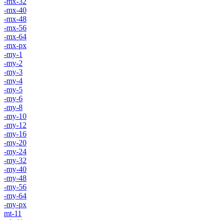
-mx-32
-mx-40
-mx-48
-mx-56
-mx-64
-mx-px
-my-1
-my-2
-my-3
-my-4
-my-5
-my-6
-my-8
-my-10
-my-12
-my-16
-my-20
-my-24
-my-32
-my-40
-my-48
-my-56
-my-64
-my-px
mt-11