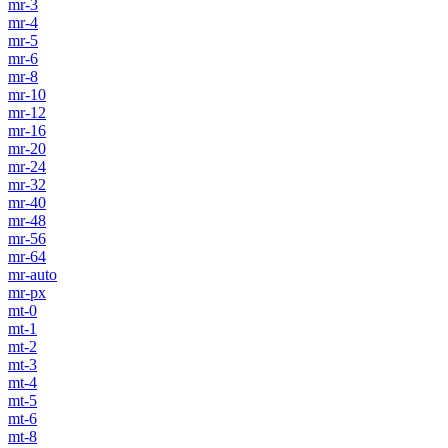
mr-3
mr-4
mr-5
mr-6
mr-8
mr-10
mr-12
mr-16
mr-20
mr-24
mr-32
mr-40
mr-48
mr-56
mr-64
mr-auto
mr-px
mt-0
mt-1
mt-2
mt-3
mt-4
mt-5
mt-6
mt-8