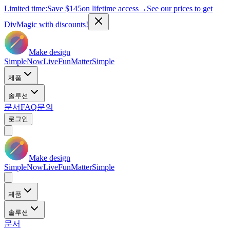
Limited time:
Save
$145
on lifetime access
→
See our prices to get
DivMagic with discounts!
Make design
Simple
Now
Live
Fun
Matter
Simple
제품
솔루션
문서
FAQ
문의
로그인
Make design
Simple
Now
Live
Fun
Matter
Simple
제품
솔루션
문서