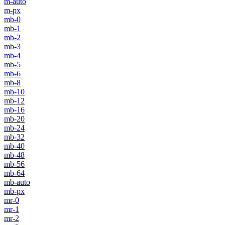
m-auto
m-px
mb-0
mb-1
mb-2
mb-3
mb-4
mb-5
mb-6
mb-8
mb-10
mb-12
mb-16
mb-20
mb-24
mb-32
mb-40
mb-48
mb-56
mb-64
mb-auto
mb-px
mr-0
mr-1
mr-2