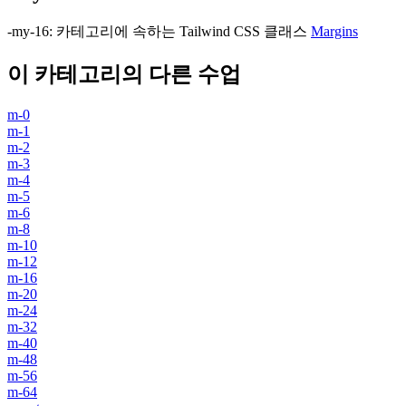
-my-16
:
카테고리에 속하는 Tailwind CSS 클래스
Margins
이 카테고리의 다른 수업
m-0
m-1
m-2
m-3
m-4
m-5
m-6
m-8
m-10
m-12
m-16
m-20
m-24
m-32
m-40
m-48
m-56
m-64