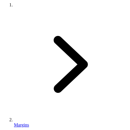
Margins