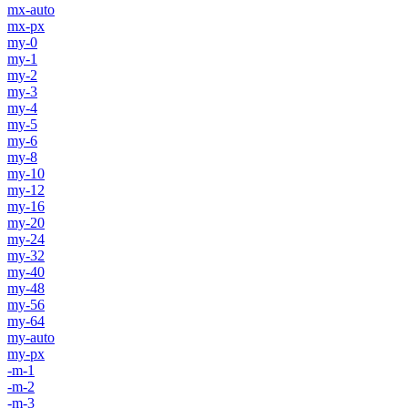
mx-auto
mx-px
my-0
my-1
my-2
my-3
my-4
my-5
my-6
my-8
my-10
my-12
my-16
my-20
my-24
my-32
my-40
my-48
my-56
my-64
my-auto
my-px
-m-1
-m-2
-m-3