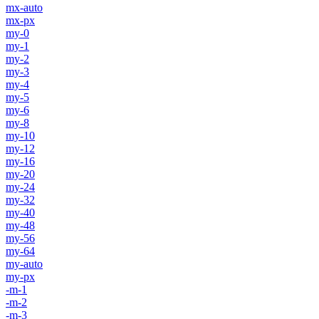
mx-auto
mx-px
my-0
my-1
my-2
my-3
my-4
my-5
my-6
my-8
my-10
my-12
my-16
my-20
my-24
my-32
my-40
my-48
my-56
my-64
my-auto
my-px
-m-1
-m-2
-m-3