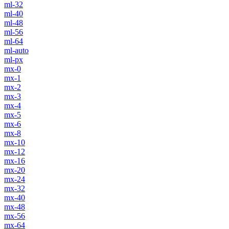
ml-32
ml-40
ml-48
ml-56
ml-64
ml-auto
ml-px
mx-0
mx-1
mx-2
mx-3
mx-4
mx-5
mx-6
mx-8
mx-10
mx-12
mx-16
mx-20
mx-24
mx-32
mx-40
mx-48
mx-56
mx-64