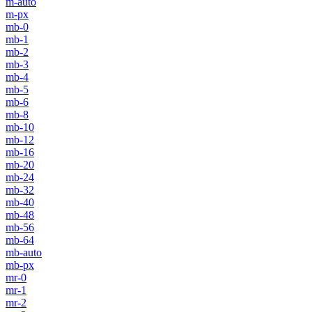
m-auto
m-px
mb-0
mb-1
mb-2
mb-3
mb-4
mb-5
mb-6
mb-8
mb-10
mb-12
mb-16
mb-20
mb-24
mb-32
mb-40
mb-48
mb-56
mb-64
mb-auto
mb-px
mr-0
mr-1
mr-2