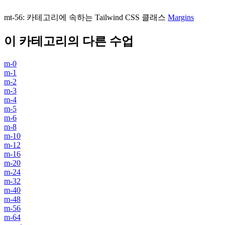
mt-56
:
카테고리에 속하는 Tailwind CSS 클래스
Margins
이 카테고리의 다른 수업
m-0
m-1
m-2
m-3
m-4
m-5
m-6
m-8
m-10
m-12
m-16
m-20
m-24
m-32
m-40
m-48
m-56
m-64