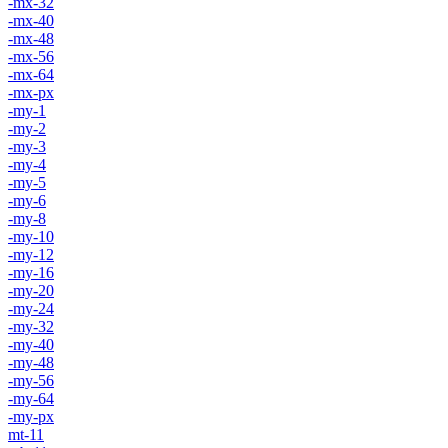
-mx-32
-mx-40
-mx-48
-mx-56
-mx-64
-mx-px
-my-1
-my-2
-my-3
-my-4
-my-5
-my-6
-my-8
-my-10
-my-12
-my-16
-my-20
-my-24
-my-32
-my-40
-my-48
-my-56
-my-64
-my-px
mt-11