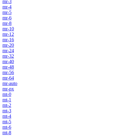
mr-3
mr-4
mr-5
mr-6
mr-8
mr-10
mr-12
mr-16
mr-20
mr-24
mr-32
mr-40
mr-48
mr-56
mr-64
mr-auto
mr-px
mt-0
mt-1
mt-2
mt-3
mt-4
mt-5
mt-6
mt-8