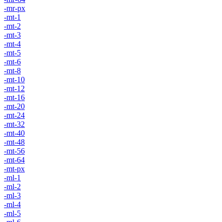
-mr-px
-mt-1
-mt-2
-mt-3
-mt-4
-mt-5
-mt-6
-mt-8
-mt-10
-mt-12
-mt-16
-mt-20
-mt-24
-mt-32
-mt-40
-mt-48
-mt-56
-mt-64
-mt-px
-ml-1
-ml-2
-ml-3
-ml-4
-ml-5