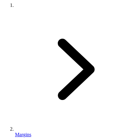
Margins