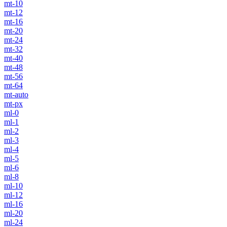
mt-10
mt-12
mt-16
mt-20
mt-24
mt-32
mt-40
mt-48
mt-56
mt-64
mt-auto
mt-px
ml-0
ml-1
ml-2
ml-3
ml-4
ml-5
ml-6
ml-8
ml-10
ml-12
ml-16
ml-20
ml-24