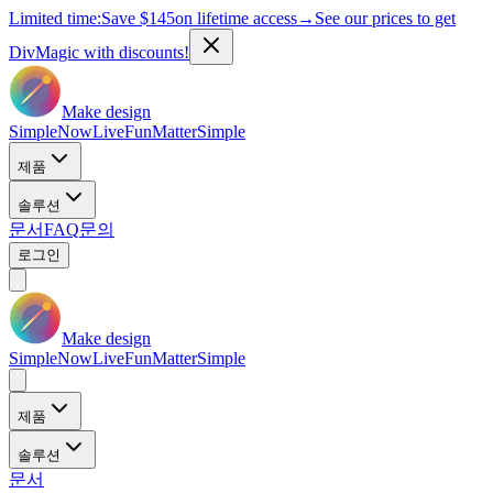
Limited time:
Save
$145
on lifetime access
→
See our prices to get
DivMagic with discounts!
Make design
Simple
Now
Live
Fun
Matter
Simple
제품
솔루션
문서
FAQ
문의
로그인
Make design
Simple
Now
Live
Fun
Matter
Simple
제품
솔루션
문서