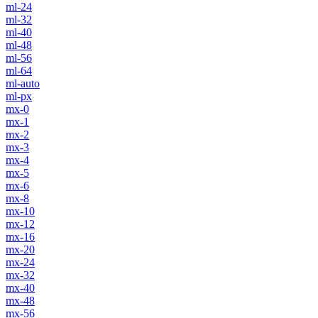
ml-24
ml-32
ml-40
ml-48
ml-56
ml-64
ml-auto
ml-px
mx-0
mx-1
mx-2
mx-3
mx-4
mx-5
mx-6
mx-8
mx-10
mx-12
mx-16
mx-20
mx-24
mx-32
mx-40
mx-48
mx-56