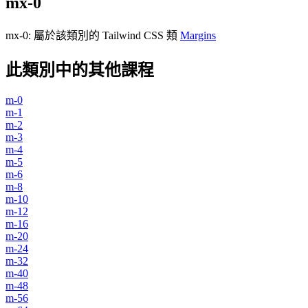
mx-0
mx-0
:
屬於該類別的 Tailwind CSS 類
Margins
此類別中的其他課程
m-0
m-1
m-2
m-3
m-4
m-5
m-6
m-8
m-10
m-12
m-16
m-20
m-24
m-32
m-40
m-48
m-56