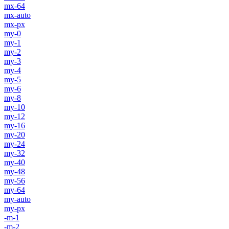
mx-64
mx-auto
mx-px
my-0
my-1
my-2
my-3
my-4
my-5
my-6
my-8
my-10
my-12
my-16
my-20
my-24
my-32
my-40
my-48
my-56
my-64
my-auto
my-px
-m-1
-m-2