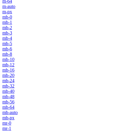
m-64
m-auto
m-px
mb-0
mb-1
mb-2
mb-3
mb-4
mb-5
mb-6
mb-8
mb-10
mb-12
mb-16
mb-20
mb-24
mb-32
mb-40
mb-48
mb-56
mb-64
mb-auto
mb-px
mr-0
mr-1