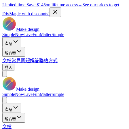
Limited time:
Save
$145
on lifetime access
→
See our prices to get
DivMagic with discounts!
Make design
Simple
Now
Live
Fun
Matter
Simple
產品
解方案
文檔
常見問題解答
聯絡方式
登入
Make design
Simple
Now
Live
Fun
Matter
Simple
產品
解方案
文檔