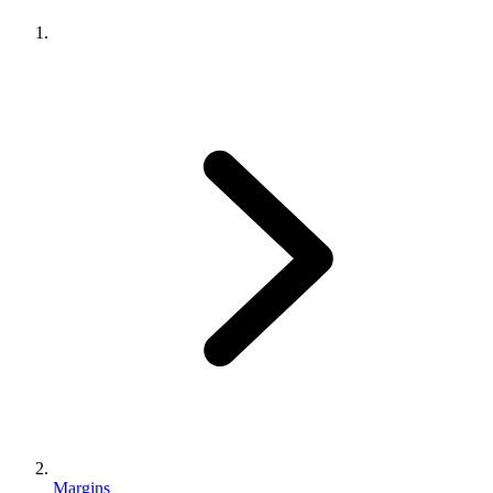
Margins