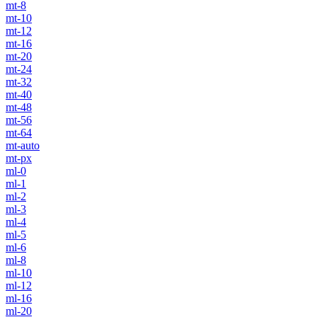
mt-8
mt-10
mt-12
mt-16
mt-20
mt-24
mt-32
mt-40
mt-48
mt-56
mt-64
mt-auto
mt-px
ml-0
ml-1
ml-2
ml-3
ml-4
ml-5
ml-6
ml-8
ml-10
ml-12
ml-16
ml-20