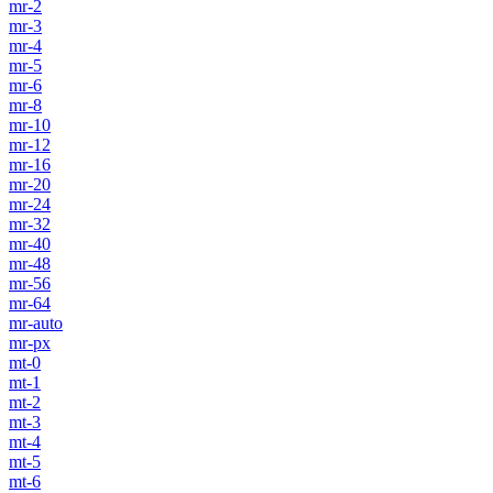
mr-2
mr-3
mr-4
mr-5
mr-6
mr-8
mr-10
mr-12
mr-16
mr-20
mr-24
mr-32
mr-40
mr-48
mr-56
mr-64
mr-auto
mr-px
mt-0
mt-1
mt-2
mt-3
mt-4
mt-5
mt-6